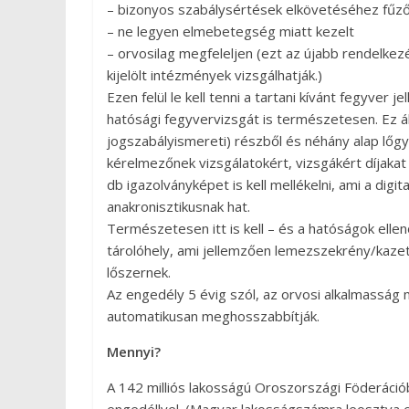
– bizonyos szabálysértések elkövetéséhez fűződ
– ne legyen elmebetegség miatt kezelt
– orvosilag megfeleljen (ezt az újabb rendelkez
kijelölt intézmények vizsgálhatják.)
Ezen felül le kell tenni a tartani kívánt fegyver 
hatósági fegyvervizsgát is természetesen. Ez áll
jogszabályismereti) részből és néhány alap lőg
kérelmezőnek vizsgálatokért, vizsgákért díjakat k
db igazolványképet is kell mellékelni, ami a digi
anakronisztikusnak hat.
Természetesen itt is kell – és a hatóságok ellen
tárolóhely, ami jellemzően lemezszekrény/kazet
lőszernek.
Az engedély 5 évig szól, az orvosi alkalmasság
automatikusan meghosszabbítják.
Mennyi?
A 142 milliós lakosságú Oroszországi Föderác