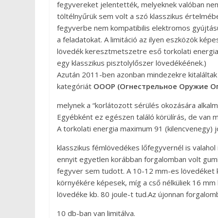
fegyvereket jelentették, melyeknek valóban ne
töltélnyűrük sem volt a szó klasszikus értelm
fegyverbe nem kompatibilis elektromos gyújtású
a feladatokat. A limitáció az ilyen eszközök ké
lövedék keresztmetszetre eső torkolati energia 
egy klasszikus pisztolylőszer lövedékéének.)
Azután 2011-ben azonban mindezekre kitaláltak 
kategóriát
OOOP (Огнестрельное Оружие О
melynek a “korlátozott sérülés okozására alkalm
Egyébként ez egészen találó körülírás, de van m
A torkolati energia maximum 91 (kilencvenegy) j
klasszikus fémlövedékes lőfegyvernél is valahol
ennyit egyetlen korábban forgalomban volt gum
fegyver sem tudott. A 10-12 mm-es lövedéket k
környékére képesek, míg a cső nélküliek 16 mm
lövedéke kb. 80 joule-t tud.Az újonnan forgalo
10 db-ban van limitálva.