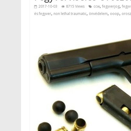
,
,
2017-10-03
8715 Views
ccw
fegyverjog
fegyv
,
,
,
,
és fegyver
non lethal traumatic
önvédelem
ooop
oros