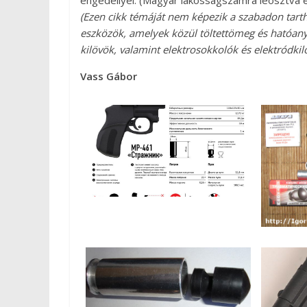
engedéllyel. (Magyar lakosságszámra leosztva e
(Ezen cikk témáját nem képezik a szabadon tart
eszközök, amelyek közül töltettömeg és hatóanya
kilövök, valamint elektrosokkolók és elektródkil
Vass Gábor