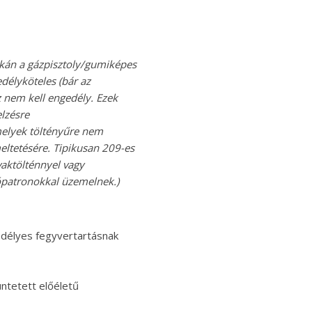
kán a gázpisztoly/gumiképes
délyköteles (bár az
z nem kell engedély. Ezek
elzésre
 melyek töltényűre nem
eltetésére. Tipikusan 209-es
vaktölténnyel vagy
ztópatronokkal üzemelnek.)
gedélyes fegyvertartásnak
ntetett előéletű