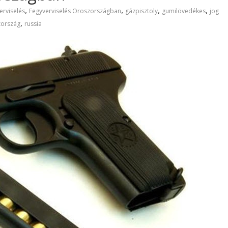
,
,
,
,
erviselés
Fegyverviselés Oroszországban
gázpisztoly
gumilövedékes
jog
,
zország
russia