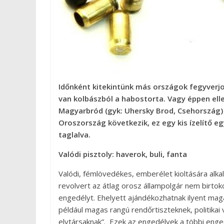
Időnként kitekintünk más országok fegyverjo
van kolbászból a habostorta. Vagy éppen ell
Magyarbród (gyk: Uhersky Brod, Csehország)
Oroszország következik, ez egy kis ízelítő e
taglalva.
Valódi pisztoly: haverok, buli, fanta
Valódi, fémlövedékes, emberélet kioltására alka
revolvert az átlag orosz állampolgár nem birtok
engedélyt. Ehelyett ajándékozhatnak ilyent mag
például magas rangú rendőrtiszteknek, politikai
elvtársaknak”. Ezek az engedélyek a többi eng