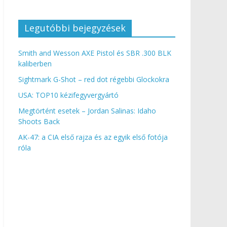
Legutóbbi bejegyzések
Smith and Wesson AXE Pistol és SBR .300 BLK
kaliberben
Sightmark G-Shot – red dot régebbi Glockokra
USA: TOP10 kézifegyvergyártó
Megtörtént esetek – Jordan Salinas: Idaho
Shoots Back
AK-47: a CIA első rajza és az egyik első fotója
róla