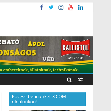
Kövess bennünket X.COM
oldalunkon!