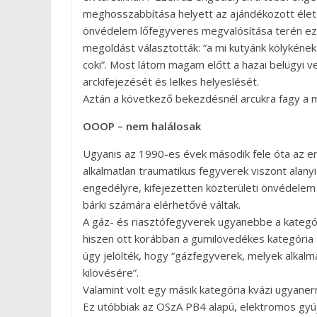
meghosszabbítása helyett az ajándékozott élete
önvédelem lőfegyveres megvalósítása terén ezt 
megoldást választották: “a mi kutyánk kölykéne
coki”. Most látom magam előtt a hazai belügyi
arckifejezését és lelkes helyeslését.
Aztán a következő bekezdésnél arcukra fagy a m
OOOP – nem halálosak
Ugyanis az 1990-es évek második fele óta az em
alkalmatlan traumatikus fegyverek viszont alan
engedélyre, kifejezetten közterületi önvédelem (
bárki számára elérhetővé váltak.
A gáz- és riasztófegyverek ugyanebbe a kategó
hiszen ott korábban a gumilövedékes kategória 
úgy jelölték, hogy “gázfegyverek, melyek alkalm
kilövésére”.
Valamint volt egy másik kategória kvázi ugyanerr
Ez utóbbiak az OSzA PB4 alapú, elektromos gyú