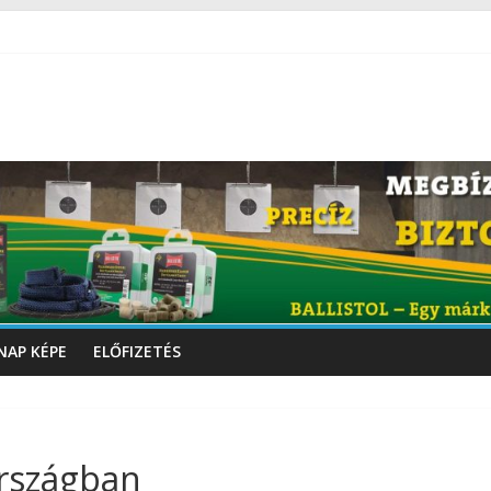
NAP KÉPE
ELŐFIZETÉS
országban