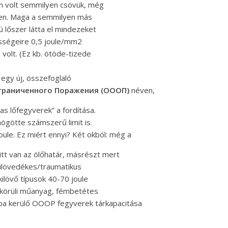
m volt semmilyen csövük, még
ében. Maga a semmilyen más
 lőszer látta el mindezeket
pességeire 0,5 joule/mm2
volt. (Ez kb. ötöde-tizede
egy új, összefoglaló
граниченного Поражения (ОООП)
néven,
as lőfegyverek” a fordítása.
ögötte számszerű limit is.
oule. Ez miért ennyi? Két okból: még a
 itt van az ölőhatár, másrészt mert
ilövedékes/traumatikus
ilövő típusok 40-70 joule
 körüli műanyag, fémbetétes
mba kerülő OOOP fegyverek tárkapacitása