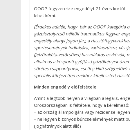
OOOP fegyverekre engedélyt 21 éves kortól
lehet kérni.
(Érdekes adalék, hogy bár az OOOP kategória o
gázpisztoly/cső nélküli traumatikus fegyver enge
engedély alanyi jogon jár), a riasztófegyverekhe
sportesemények indítására, vadriasztásra, vészj
(jelzőrakéta-vetőcsővel) használatos eszközök,
alkalmas a központi gyújtású gáztöltények üzem
sörétes csappantyúval, esetleg Hilti szögbelövő 
speciális kifejezetten ezekhez kifejlesztett rias
Minden engedély előfeltétele
Amint a legtöbb helyen a világban a legális, en
Oroszországban is feltétele, hogy a kérelmező:
– az ország állampolgára vagy rezidense legyen
– ne legyen bizonyos bűncselekmények miatt bü
(joghátrányok alatt álló)