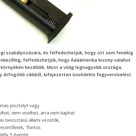
gi szabályozására, és felfedezhetjük, hogy ott sem fenékig
enkezőleg, felfedezhetjük, hogy Áááámerika bizony valahol
 környékén kezdődik. Most a világ legnagyobb országa,
gy átfogóbb cikkből, kifejezetten önvédelmi fegyverviselést
lmas pisztolyt vagy
olhat, nem viselhet, arra nem kaphat
as beosztású állami vezetők,
 vezetőknek, “fontos
edély 5 évente