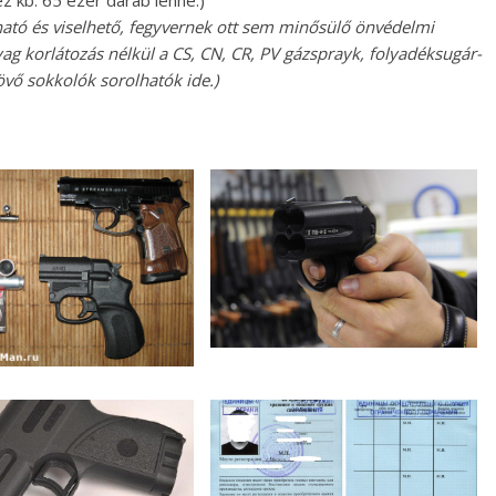
z kb. 65 ezer darab lenne.)
ható és viselhető, fegyvernek ott sem minősülő önvédelmi
g korlátozás nélkül a CS, CN, CR, PV gázsprayk, folyadéksugár-
övő sokkolók sorolhatók ide.)