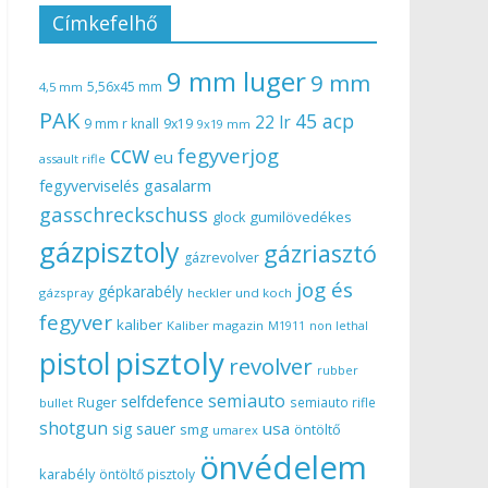
Címkefelhő
9 mm luger
9 mm
5,56x45 mm
4,5 mm
PAK
45 acp
22 lr
9 mm r knall
9x19
9x19 mm
ccw
fegyverjog
eu
assault rifle
gasalarm
fegyverviselés
gasschreckschuss
gumilövedékes
glock
gázpisztoly
gázriasztó
gázrevolver
jog és
gépkarabély
gázspray
heckler und koch
fegyver
kaliber
Kaliber magazin
non lethal
M1911
pisztoly
pistol
revolver
rubber
semiauto
selfdefence
Ruger
semiauto rifle
bullet
shotgun
usa
sig sauer
smg
öntöltő
umarex
önvédelem
karabély
öntöltő pisztoly