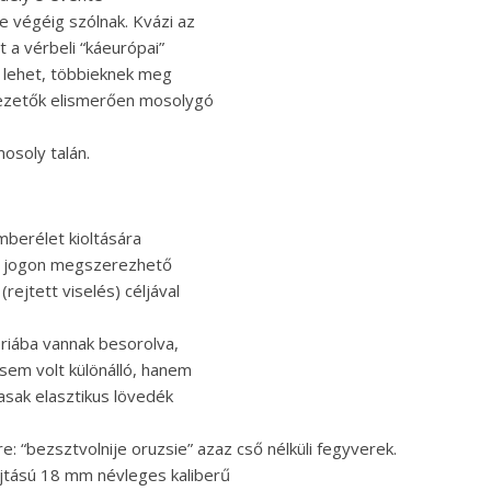
 végéig szólnak. Kvázi az
a vérbeli “káeurópai”
k lehet, többieknek meg
 vezetők elismerően mosolygó
osoly talán.
berélet kioltására
yi jogon megszerezhető
rejtett viselés) céljával
riába vannak besorolva,
sem volt különálló, hanem
asak elasztikus lövedék
e: “bezsztvolnije oruzsie” azaz cső nélküli fegyverek.
jtású 18 mm névleges kaliberű