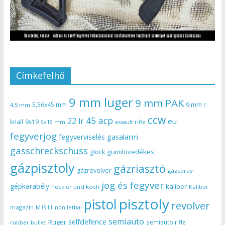
Címkefelhő
9 mm luger
9 mm PAK
5,56x45 mm
9 mm r
4,5 mm
ccw
45 acp
22 lr
eu
knall
9x19
9x19 mm
assault rifle
fegyverjog
gasalarm
fegyverviselés
gasschreckschuss
gumilövedékes
glock
gázpisztoly
gázriasztó
gázrevolver
gázspray
jog és fegyver
gépkarabély
kaliber
heckler und koch
Kaliber
pisztoly
pistol
revolver
magazin
non lethal
M1911
semiauto
selfdefence
Ruger
semiauto rifle
rubber bullet