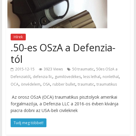
Hírek
.50-es OSzA a Defenzia-
tól
,
2015-12-15
3923 Views
50 traumatic
50es OSzA a
,
,
,
,
,
Defenziatól
defenzia llc
gumilövedékes
less lethal
nonlethal
,
,
,
,
,
OCA
önvédelem
OSA
rubber bullet
traumatic
traumatikus
Az orosz OSzA (OCA) traumatikus pisztolyok amerikai
forgalmazója, a Defenzia LLC a 2016-os évben kívánja
piacra dobni az USA-beli civileknek
Tudj meg többet!