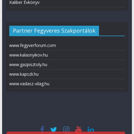
Kaliber Évkönyv
Partner Fegyveres Szakportálok
www.fegyverforum.com
www.kalasnyikov.hu
www.gazpisztoly.hu
www.kapszli.hu
www.vadasz-vilag.hu