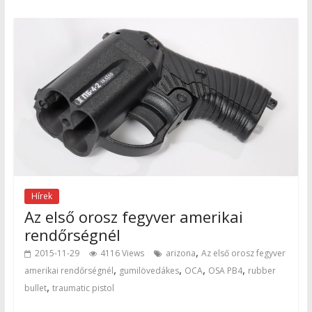
Hírek
Az első orosz fegyver amerikai
rendőrségnél
,
2015-11-29
4116 Views
arizona
Az első orosz fegyver
,
,
,
,
amerikai rendőrségnél
gumilövedákes
OCA
OSA PB4
rubber
,
bullet
traumatic pistol