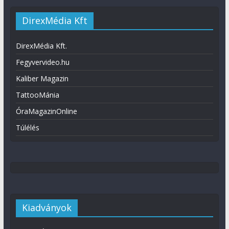
DirexMédia Kft
DirexMédia Kft.
Fegyvervideo.hu
Kaliber Magazin
TattooMánia
ÓraMagazinOnline
Túlélés
Kiadványok