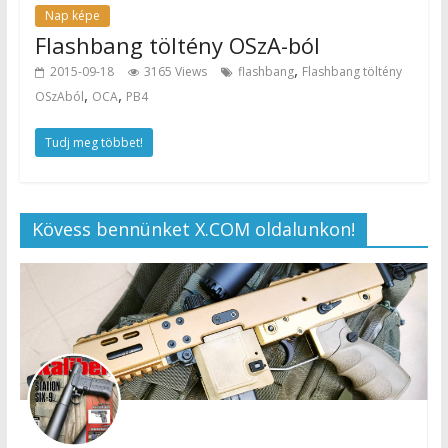
Nap képe
Flashbang töltény OSzA-ból
,
2015-09-18
3165 Views
flashbang
Flashbang töltény
,
,
OSzAból
OCA
PB4
Tudj meg többet!
Kövess bennünket X.COM oldalunkon!