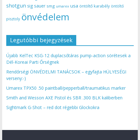
shotgun
usa
sig sauer
smg
öntöltő karabély
öntöltő
umarex
önvédelem
pisztoly
Legutóbbi bejegyzések
Újabb KelTec KSG-12 duplacsőtáras pump-action sörétesek a
Dél-Koreai Parti Őrségnek
Rendőrségi ÖNVÉDELMI TANÁCSOK – egyfajta HÜLYESÉGI
verseny:-)
Umarex TPX50 .50 paintball/pepperball/traumatikus marker
Smith and Wesson AXE Pistol és SBR .300 BLK kaliberben
Sightmark G-Shot – red dot régebbi Glockokra