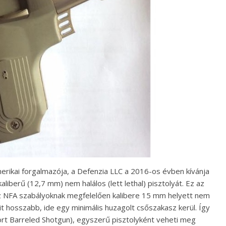
rikai forgalmazója, a Defenzia LLC a 2016-os évben kívánja
kaliberű (12,7 mm) nem halálos (lett lethal) pisztolyát. Ez az
az NFA szabályoknak megfelelően kalibere 15 mm helyett nem
sit hosszabb, ide egy minimális huzagolt csőszakasz kerül. Így
rt Barreled Shotgun), egyszerű pisztolyként veheti meg