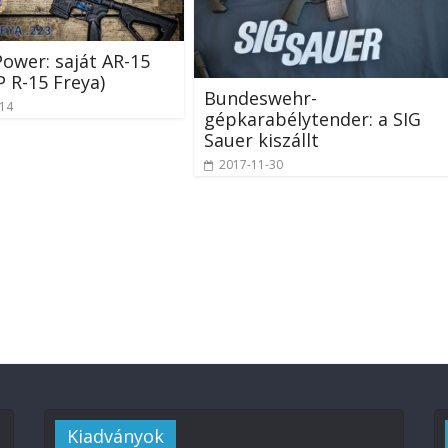
ower: saját AR-15
P R-15 Freya)
Bundeswehr-
-14
gépkarabélytender: a SIG
Sauer kiszállt
2017-11-30
Kiadványok