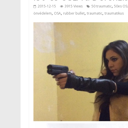
,
2015-12-15
3915 Views
50 traumatic
50es OSz
,
,
,
,
önvédelem
OSA
rubber bullet
traumatic
traumatikus