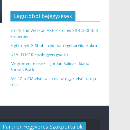
Legutóbbi bejegyzések
Smith and Wesson AXE Pistol és SBR .300 BLK
kaliberben
Sightmark G-Shot – red dot régebbi Glockokra
USA: TOP10 kézifegyvergyártó
Megtörtént esetek – Jordan Salinas: Idaho
Shoots Back
AK-47: a CIA első rajza és az egyik első fotója
róla
Partner Fegyveres Szakportálok