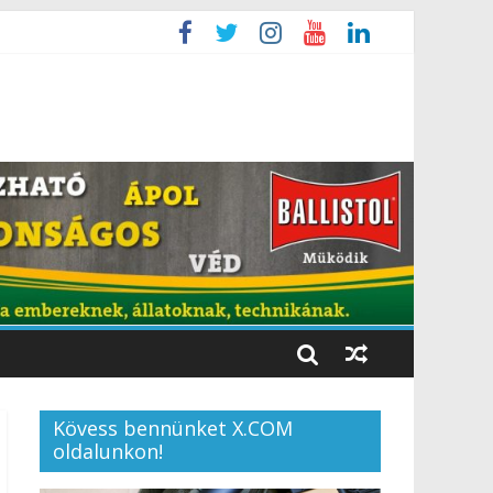
Kövess bennünket X.COM
oldalunkon!