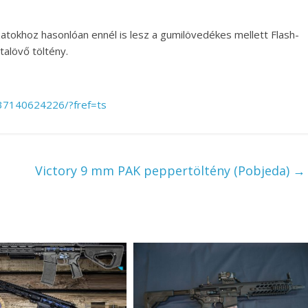
atokhoz hasonlóan ennél is lesz a gumilövedékes mellett Flash-
talövő töltény.
37140624226/?fref=ts
Victory 9 mm PAK peppertöltény (Pobjeda)
→