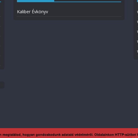
Kaliber Évkönyv
n megtalálod, hogyan gondoskodunk adataid védelméről. Oldalainkon HTTP-sütiket
Impresszum
Ada