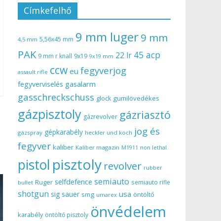
Címkefelhő
9 mm luger
9 mm
5,56x45 mm
4,5 mm
PAK
45 acp
22 lr
9 mm r knall
9x19
9x19 mm
ccw
fegyverjog
eu
assault rifle
gasalarm
fegyverviselés
gasschreckschuss
gumilövedékes
glock
gázpisztoly
gázriasztó
gázrevolver
jog és
gépkarabély
gázspray
heckler und koch
fegyver
kaliber
Kaliber magazin
non lethal
M1911
pisztoly
pistol
revolver
rubber
semiauto
selfdefence
Ruger
semiauto rifle
bullet
shotgun
usa
sig sauer
smg
öntöltő
umarex
önvédelem
karabély
öntöltő pisztoly