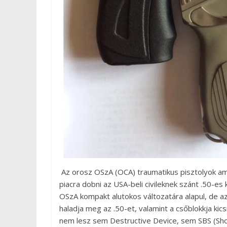
Az orosz OSzA (OCA) traumatikus pisztolyok ame
piacra dobni az USA-beli civileknek szánt .50-es 
OSzA kompakt alutokos változatára alapul, de 
haladja meg az .50-et, valamint a csőblokkja kic
nem lesz sem Destructive Device, sem SBS (Sho