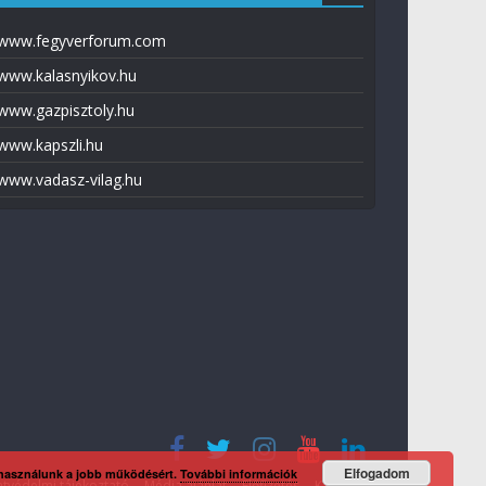
www.fegyverforum.com
www.kalasnyikov.hu
www.gazpisztoly.hu
www.kapszli.hu
www.vadasz-vilag.hu
Elfogadom
 használunk a jobb működésért.
További információk
tvédelmi tájékoztató
Média ajánlat
Előfizetés
Kapcsolat