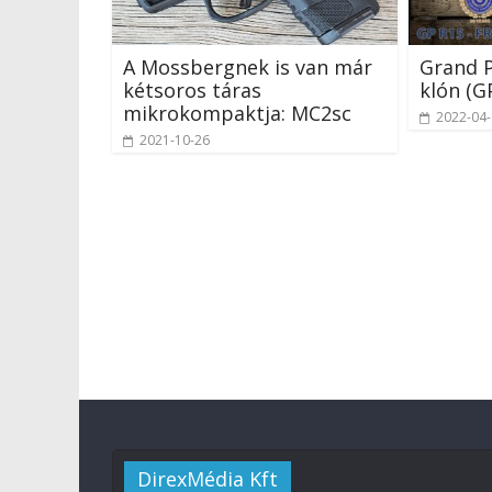
A Mossbergnek is van már
Grand P
kétsoros táras
klón (G
mikrokompaktja: MC2sc
2022-04
2021-10-26
DirexMédia Kft