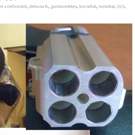
,
,
,
,
,
,
A a Defenziatól
defenzia llc
gumilövedékes
less lethal
nonlethal
OCA