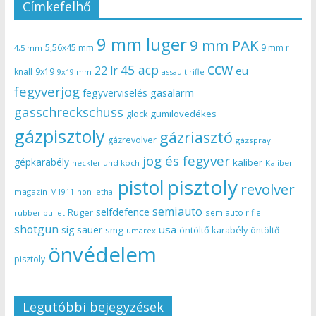
Címkefelhő
9 mm luger
9 mm PAK
5,56x45 mm
9 mm r
4,5 mm
ccw
45 acp
22 lr
eu
knall
9x19
9x19 mm
assault rifle
fegyverjog
gasalarm
fegyverviselés
gasschreckschuss
gumilövedékes
glock
gázpisztoly
gázriasztó
gázrevolver
gázspray
jog és fegyver
gépkarabély
kaliber
heckler und koch
Kaliber
pisztoly
pistol
revolver
magazin
non lethal
M1911
semiauto
selfdefence
Ruger
semiauto rifle
rubber bullet
shotgun
usa
sig sauer
smg
öntöltő karabély
öntöltő
umarex
önvédelem
pisztoly
Legutóbbi bejegyzések