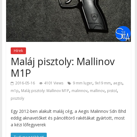
Hírek
Maláj pisztoly: Mallinov
M1P
,
,
,
2016-05-16
4101 Views
9 mm luger
9x19 mm
aegis
,
,
,
,
,
m1p
Maláj pisztoly: Mallinov M1P
malinnov
mallinov
pistol
pisztoly
Egy 2012-ben alakult maláj cég, a Aegis Malinnov Sdn Bhd
eddig aknavetőket és páncéltörő rakétákat gyártott, most
a kézi lőfegyverek