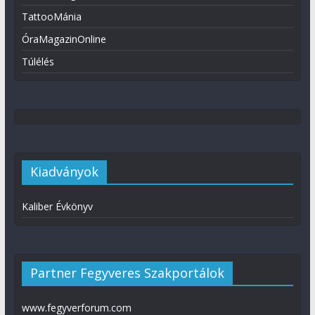
TattooMánia
ÓraMagazinOnline
Túlélés
Kiadványok
Kaliber Évkönyv
Partner Fegyveres Szakportálok
www.fegyverforum.com