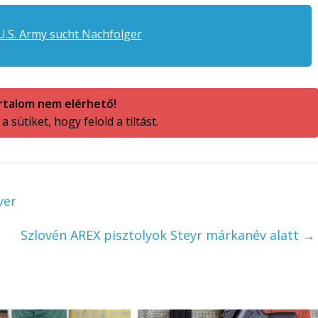
.S. Army sucht Nachfolger
rtalom nem elérhető!
 sütiket, hogy felold a tiltást.
ver
Szlovén AREX pisztolyok Steyr márkanév alatt
→