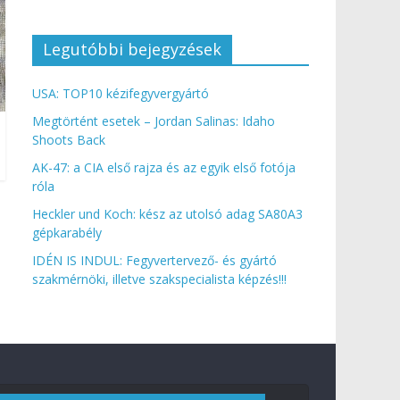
Legutóbbi bejegyzések
USA: TOP10 kézifegyvergyártó
Megtörtént esetek – Jordan Salinas: Idaho
Shoots Back
AK-47: a CIA első rajza és az egyik első fotója
róla
Heckler und Koch: kész az utolsó adag SA80A3
gépkarabély
IDÉN IS INDUL: Fegyvertervező- és gyártó
szakmérnöki, illetve szakspecialista képzés!!!