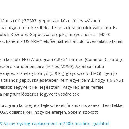
lános célú (GPMG) géppuskát közel fél évszázada
an úgy tűnik elkezdték a felkészülést annak leváltására. Ez
vőbeli Közepes Géppuska) projekt, melyet nem az M240
nak, hanem a US ARMY elsővonalbeli harcoló lövészalakulatainak
yik a korábbi NGSW program 6,8×51 mm-es (Common Cartridge
ószóró komponenseire (M7 és M250). Azonban hiába
ványos, aránylag könnyű (5,9 kg) golyószóró (LMG), igen jó
sú, általános géppuska esetében nem egyértelmű, hogy a 6,8×51
abb fegyvert kell fejleszteni, vagy lépjenek felfele
a Magnum lőszeres fegyvert vásároltak.
 program költsége a fejlesztések finanszírozásával, tesztekkel
USA dollárba kell, hogy beleférjen. Sosem szokott.
/22/army-eyeing-replacement-m240b-machine-gun.html