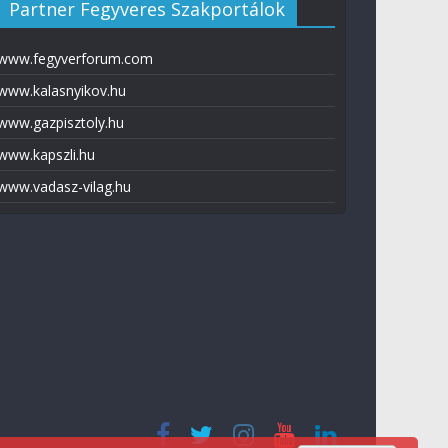
Partner Fegyveres Szakportálok
www.fegyverforum.com
www.kalasnyikov.hu
www.gazpisztoly.hu
www.kapszli.hu
www.vadasz-vilag.hu