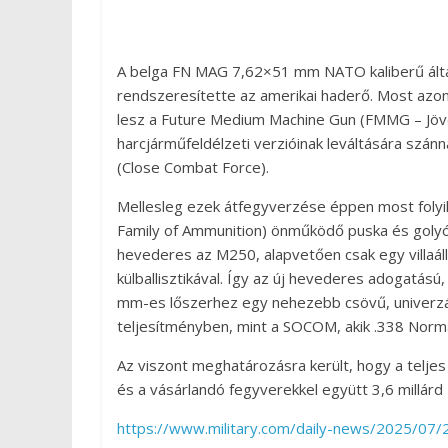
A belga FN MAG 7,62×51 mm NATO kaliberű álta
rendszeresítette az amerikai haderő. Most azonb
lesz a Future Medium Machine Gun (FMMG – Jö
harcjárműfeldélzeti verzióinak leváltására szán
(Close Combat Force).
Mellesleg ezek átfegyverzése éppen most fol
Family of Ammunition) önműködő puska és goly
hevederes az M250, alapvetően csak egy villaáll
külballisztikával. Így az új hevederes adogatá
mm-es lőszerhez egy nehezebb csövű, univerzális
teljesítményben, mint a SOCOM, akik .338 Norm
Az viszont meghatározásra került, hogy a teljes
és a vásárlandó fegyverekkel együtt 3,6 millárd 
https://www.military.com/daily-news/2025/07