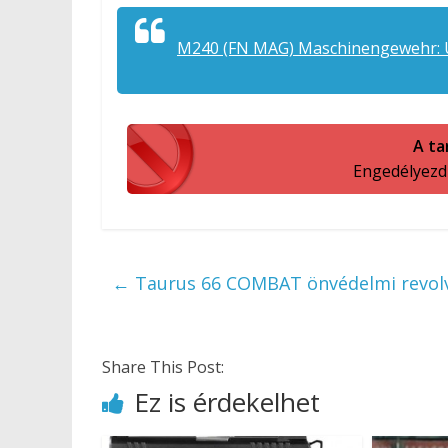
M240 (FN MAG) Maschinengewehr: U
A ta
Engedélyezd a
←
Taurus 66 COMBAT önvédelmi revol
Share This Post:
Ez is érdekelhet