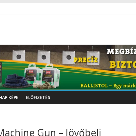
NAP KÉPE
ELŐFIZETÉS
achine Gun – Jövőbeli