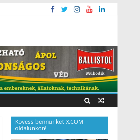
Kövess bennünket X.COM
oldalunkon!