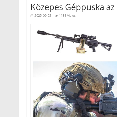
Közepes Géppuska az 
2025-09-05
1138 Views