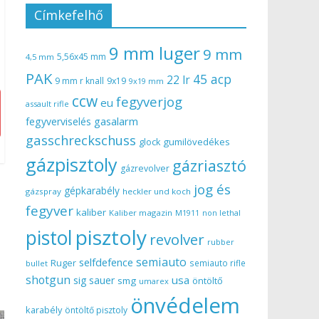
Címkefelhő
9 mm luger
9 mm
5,56x45 mm
4,5 mm
PAK
45 acp
22 lr
9 mm r knall
9x19
9x19 mm
ccw
fegyverjog
eu
assault rifle
gasalarm
fegyverviselés
gasschreckschuss
gumilövedékes
glock
gázpisztoly
gázriasztó
gázrevolver
jog és
gépkarabély
gázspray
heckler und koch
fegyver
kaliber
Kaliber magazin
non lethal
M1911
pisztoly
pistol
revolver
rubber
semiauto
selfdefence
Ruger
semiauto rifle
bullet
shotgun
usa
sig sauer
smg
öntöltő
umarex
önvédelem
karabély
öntöltő pisztoly