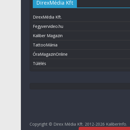
DirexMédia Kft
DirexMédia Kft.
Fegyvervideo.hu
Kaliber Magazin
TattooMánia
ÓraMagazinOnline
Túlélés
Copyright © Direx Média Kft. 2012-2026
KaliberInfo
.