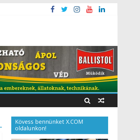
Kövess bennünket X.COM
oldalunkon!