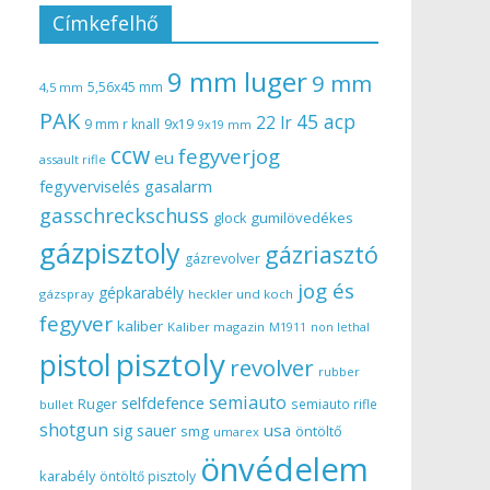
Címkefelhő
9 mm luger
9 mm
5,56x45 mm
4,5 mm
PAK
45 acp
22 lr
9 mm r knall
9x19
9x19 mm
ccw
fegyverjog
eu
assault rifle
gasalarm
fegyverviselés
gasschreckschuss
gumilövedékes
glock
gázpisztoly
gázriasztó
gázrevolver
jog és
gépkarabély
gázspray
heckler und koch
fegyver
kaliber
Kaliber magazin
non lethal
M1911
pisztoly
pistol
revolver
rubber
semiauto
selfdefence
Ruger
semiauto rifle
bullet
shotgun
usa
sig sauer
smg
öntöltő
umarex
önvédelem
karabély
öntöltő pisztoly