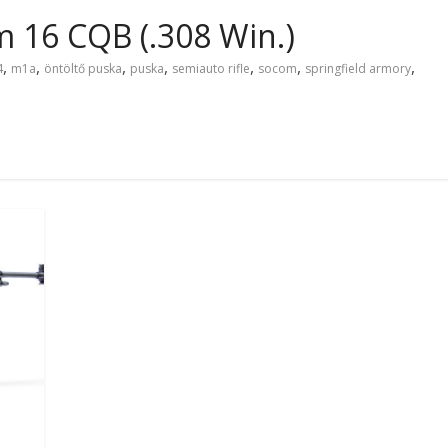
 16 CQB (.308 Win.)
,
,
,
,
,
,
,
4
m1a
öntöltő puska
puska
semiauto rifle
socom
springfield armory