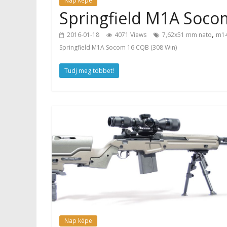
Nap képe
Springfield M1A Socom
,
2016-01-18
4071 Views
7,62x51 mm nato
m1
Springfield M1A Socom 16 CQB (308 Win)
Tudj meg többet!
Nap képe