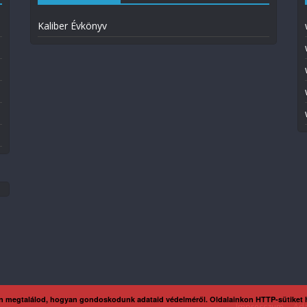
Kaliber Évkönyv
n megtalálod, hogyan gondoskodunk adataid védelméről. Oldalainkon HTTP-sütiket
Impresszum
Ada