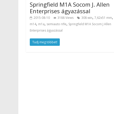
Springfield M1A Socom J. Allen
Enterprises ágyazással
,
,
2015-08-10
3188 Views
308 win
7,62x51 mm
,
,
,
m14
m1a
semiauto rifle
Springfield M1A Socom J Allen
Enterprises ágyazással
Tudj meg többet!