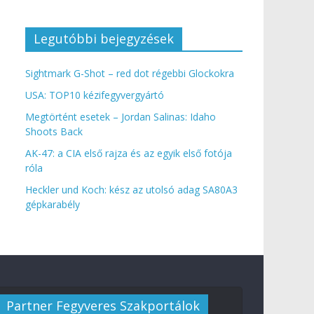
Legutóbbi bejegyzések
Sightmark G-Shot – red dot régebbi Glockokra
USA: TOP10 kézifegyvergyártó
Megtörtént esetek – Jordan Salinas: Idaho
Shoots Back
AK-47: a CIA első rajza és az egyik első fotója
róla
Heckler und Koch: kész az utolsó adag SA80A3
gépkarabély
Partner Fegyveres Szakportálok