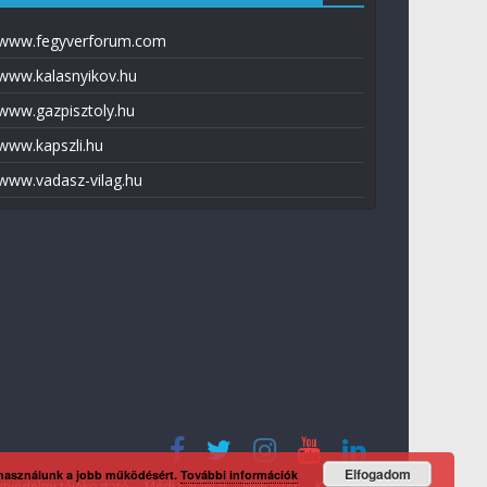
www.fegyverforum.com
www.kalasnyikov.hu
www.gazpisztoly.hu
www.kapszli.hu
www.vadasz-vilag.hu
Elfogadom
 használunk a jobb működésért.
További információk
tvédelmi tájékoztató
Média ajánlat
Előfizetés
Kapcsolat