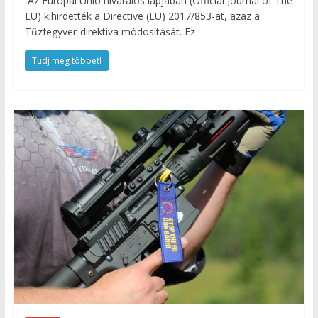
Az Európai Unió hivatalos lapjában (Official Journal of The
EU) kihirdették a Directive (EU) 2017/853-at, azaz a
Tűzfegyver-direktíva módosítását. Ez
Tudj meg többet!