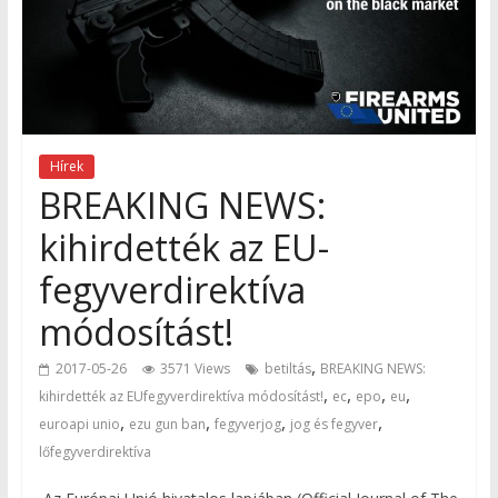
Hírek
BREAKING NEWS:
kihirdették az EU-
fegyverdirektíva
módosítást!
,
2017-05-26
3571 Views
betiltás
BREAKING NEWS:
,
,
,
,
kihirdették az EUfegyverdirektíva módosítást!
ec
epo
eu
,
,
,
,
euroapi unio
ezu gun ban
fegyverjog
jog és fegyver
lőfegyverdirektíva