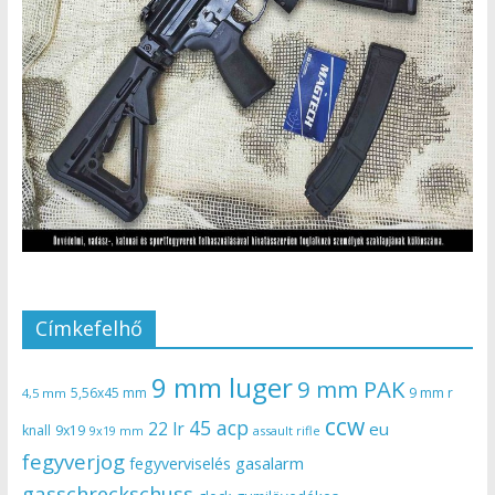
Címkefelhő
9 mm luger
9 mm PAK
5,56x45 mm
9 mm r
4,5 mm
ccw
45 acp
22 lr
eu
knall
9x19
9x19 mm
assault rifle
fegyverjog
gasalarm
fegyverviselés
gasschreckschuss