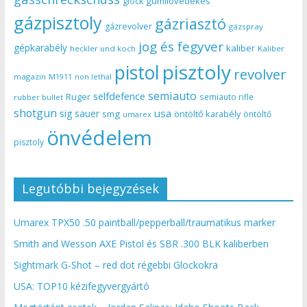
gumilövedékes
glock
gázpisztoly
gázriasztó
gázrevolver
gázspray
jog és fegyver
gépkarabély
kaliber
heckler und koch
Kaliber
pisztoly
pistol
revolver
magazin
non lethal
M1911
semiauto
selfdefence
Ruger
semiauto rifle
rubber bullet
shotgun
usa
sig sauer
smg
öntöltő karabély
öntöltő
umarex
önvédelem
pisztoly
Legutóbbi bejegyzések
Umarex TPX50 .50 paintball/pepperball/traumatikus marker
Smith and Wesson AXE Pistol és SBR .300 BLK kaliberben
Sightmark G-Shot – red dot régebbi Glockokra
USA: TOP10 kézifegyvergyártó