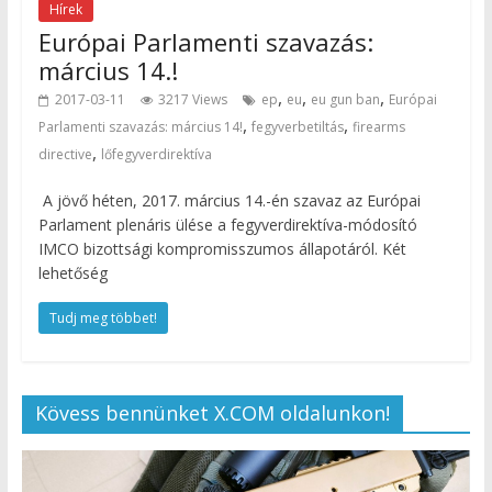
Hírek
Európai Parlamenti szavazás:
március 14.!
,
,
,
2017-03-11
3217 Views
ep
eu
eu gun ban
Európai
,
,
Parlamenti szavazás: március 14!
fegyverbetiltás
firearms
,
directive
lőfegyverdirektíva
A jövő héten, 2017. március 14.-én szavaz az Európai
Parlament plenáris ülése a fegyverdirektíva-módosító
IMCO bizottsági kompromisszumos állapotáról. Két
lehetőség
Tudj meg többet!
Kövess bennünket X.COM oldalunkon!