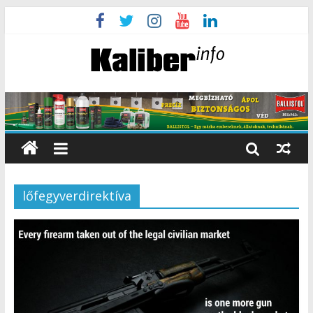
lőfegyverdirektíva