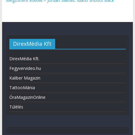
Megtörtént esetek – Jordan Salinas: Idaho Shoots Back
DirexMédia Kft
DirexMédia Kft.
Fegyvervideo.hu
Kaliber Magazin
TattooMánia
ÓraMagazinOnline
Túlélés