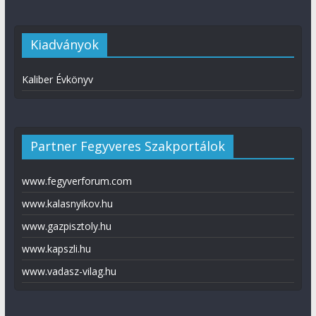
Kiadványok
Kaliber Évkönyv
Partner Fegyveres Szakportálok
www.fegyverforum.com
www.kalasnyikov.hu
www.gazpisztoly.hu
www.kapszli.hu
www.vadasz-vilag.hu