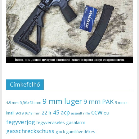
Címkefelhő
9 mm luger
9 mm PAK
5,56x45 mm
9 mm r
4,5 mm
ccw
45 acp
22 lr
eu
knall
9x19
9x19 mm
assault rifle
fegyverjog
gasalarm
fegyverviselés
gasschreckschuss
gumilövedékes
glock