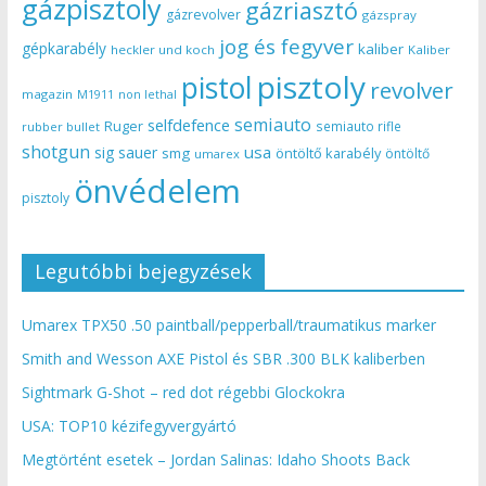
gázpisztoly
gázriasztó
gázrevolver
gázspray
jog és fegyver
gépkarabély
kaliber
heckler und koch
Kaliber
pisztoly
pistol
revolver
magazin
non lethal
M1911
semiauto
selfdefence
Ruger
semiauto rifle
rubber bullet
shotgun
usa
sig sauer
smg
öntöltő karabély
öntöltő
umarex
önvédelem
pisztoly
Legutóbbi bejegyzések
Umarex TPX50 .50 paintball/pepperball/traumatikus marker
Smith and Wesson AXE Pistol és SBR .300 BLK kaliberben
Sightmark G-Shot – red dot régebbi Glockokra
USA: TOP10 kézifegyvergyártó
Megtörtént esetek – Jordan Salinas: Idaho Shoots Back