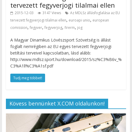
tervezett fegyverjogi tilalmai ellen
2015-12-03
3147 Views
Az MDLSz állásfoglalása az EU
,
,
tervezett fegyverjogi tilalmai ellen
euroapi unio
european
,
,
,
,
comission
fegyver
fegyverjog
firerm
jog
A Magyar Dinamikus Lövészsport Szövetség is állást
foglalt nemrégiben az EU egyes tervezett fegyverjogi
betiltási terveivel kapcsolatban, lásd alább:
http://www.mdlsz.sport.hu/download/2015/sz%C3%B6v_%
C3%A1ll%C3%A1sf.pdf
Tudj meg többet!
Kövess bennünket X.COM oldalunkon!