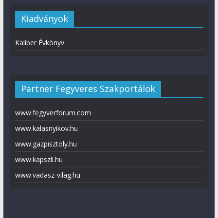
Kiadványok
Kaliber Évkönyv
Partner Fegyveres Szakportálok
www.fegyverforum.com
www.kalasnyikov.hu
www.gazpisztoly.hu
www.kapszli.hu
www.vadasz-vilag.hu