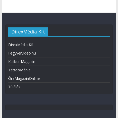
DirexMédia Kft
DirexMédia Kft.
Fegyvervideo.hu
Kaliber Magazin
TattooMánia
ÓraMagazinOnline
Túlélés