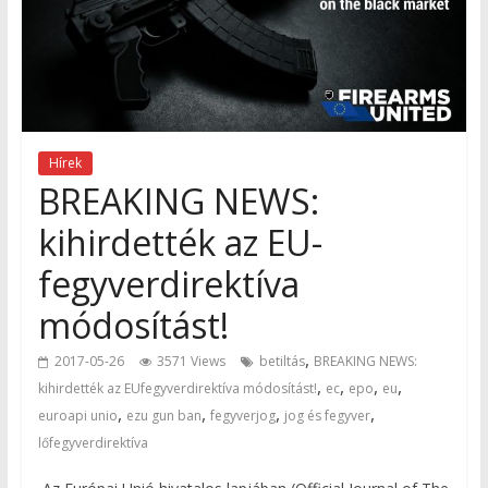
Hírek
BREAKING NEWS:
kihirdették az EU-
fegyverdirektíva
módosítást!
,
2017-05-26
3571 Views
betiltás
BREAKING NEWS:
,
,
,
,
kihirdették az EUfegyverdirektíva módosítást!
ec
epo
eu
,
,
,
,
euroapi unio
ezu gun ban
fegyverjog
jog és fegyver
lőfegyverdirektíva