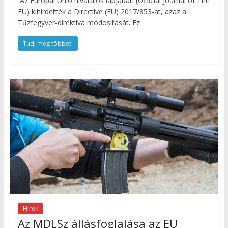
Az Európai Unió hivatalos lapjában (Official Journal of The
EU) kihirdették a Directive (EU) 2017/853-at, azaz a
Tűzfegyver-direktíva módosítását. Ez
Tudj meg többet!
Hírek
Az MDLSz állásfoglalása az EU