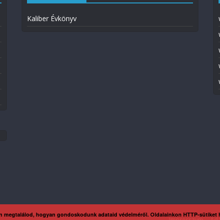
Kaliber Évkönyv
n megtalálod, hogyan gondoskodunk adataid védelméről. Oldalainkon HTTP-sütiket
Impresszum
Ada