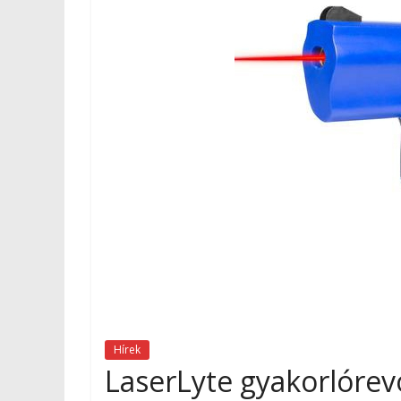
Hírek
LaserLyte gyakorlórev