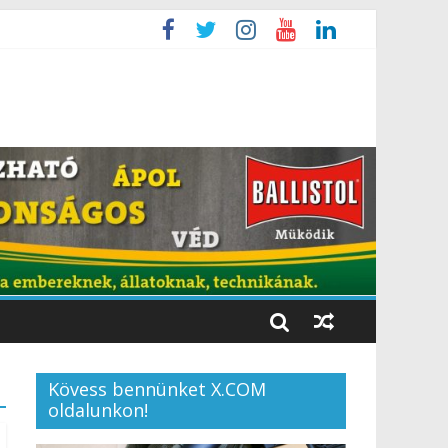
Kövess bennünket X.COM
oldalunkon!