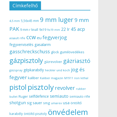
Címkefelhő
9 mm luger
9 mm
5,56x45 mm
4,5 mm
PAK
45 acp
22 lr
9 mm r knall
9x19
9x19 mm
ccw
fegyverjog
eu
assault rifle
gasalarm
fegyverviselés
gasschreckschuss
gumilövedékes
glock
gázpisztoly
gázriasztó
gázrevolver
jog és
gépkarabély
gázspray
heckler und koch
fegyver
kaliber
Kaliber magazin
non lethal
M1911
pisztoly
pistol
revolver
rubber
semiauto
selfdefence
Ruger
semiauto rifle
bullet
shotgun
usa
sig sauer
smg
öntöltő
umarex
önvédelem
karabély
öntöltő pisztoly