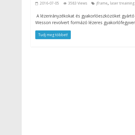
,
2016-07-05
3583 Views
jframe
laser treaining
A lézerirányzékokat és gyakorlóeszközöket gyártó
Wesson revolvert formázó lézeres gyakorlófegyver.
Tudj meg többet!