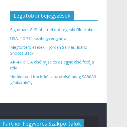
Legutóbbi bejegyzések
Sightmark G-Shot – red dot régebbi Glockokra
USA: TOP10 kézifegyvergyártó
Megtörtént esetek – Jordan Salinas: Idaho
Shoots Back
AK-47: a CIA első rajza és az egyik első fotója
róla
Heckler und Koch: kész az utolsó adag SA80A3
gépkarabély
Partner Fegyveres Szakportálok