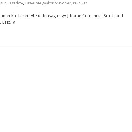
,
,
,
 gun
laserlyte
LaserLyte gyakorlórevolver
revolver
 amerikai LaserLyte újdonsága egy J-frame Centennial Smith and
 Ezzel a