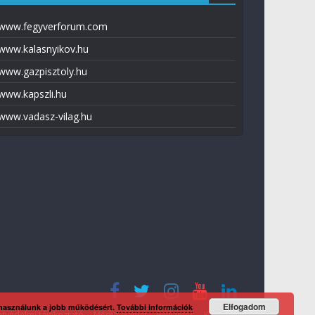
www.fegyverforum.com
www.kalasnyikov.hu
www.gazpisztoly.hu
www.kapszli.hu
www.vadasz-vilag.hu
Elfogadom
 használunk a jobb működésért.
További információk
tvédelmi tájékoztató
Média ajánlat
Előfizetés
Kapcsolat