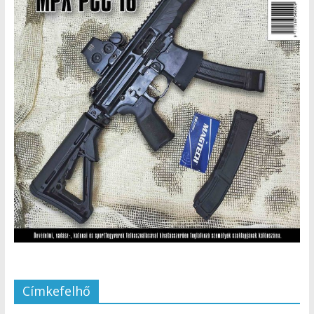
Címkefelhő