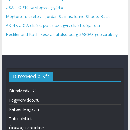
USA: TOP10 kézifegyvergyártó
Megtörtént esetek – Jordan Salinas: Idaho Shoots Back
AK-47: a CIA első rajza és az egyik első fotója róla
Heckler und Koch: kész az utolsó adag SA80A3 gépkarabély
DirexMédia Kft
DirexMédia Kft.
Fegyvervideo.hu
Kaliber Magazin
TattooMánia
ÓraMagazinOnline