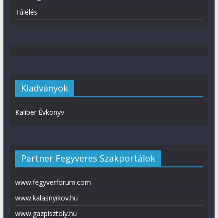
Túlélés
Kiadványok
Kaliber Évkönyv
Partner Fegyveres Szakportálok
www.fegyverforum.com
www.kalasnyikov.hu
www.gazpisztoly.hu