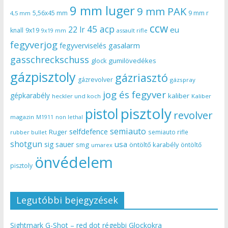
9 mm luger
9 mm PAK
5,56x45 mm
9 mm r
4,5 mm
ccw
45 acp
22 lr
eu
knall
9x19
9x19 mm
assault rifle
fegyverjog
gasalarm
fegyverviselés
gasschreckschuss
gumilövedékes
glock
gázpisztoly
gázriasztó
gázrevolver
gázspray
jog és fegyver
gépkarabély
kaliber
heckler und koch
Kaliber
pisztoly
pistol
revolver
magazin
non lethal
M1911
semiauto
selfdefence
Ruger
semiauto rifle
rubber bullet
shotgun
usa
sig sauer
smg
öntöltő karabély
öntöltő
umarex
önvédelem
pisztoly
Legutóbbi bejegyzések
Sightmark G-Shot – red dot régebbi Glockokra