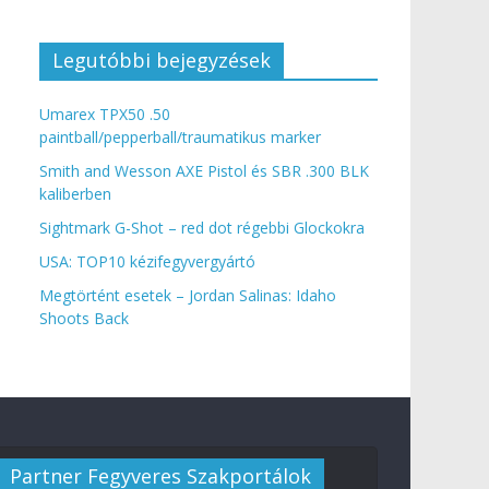
Legutóbbi bejegyzések
Umarex TPX50 .50
paintball/pepperball/traumatikus marker
Smith and Wesson AXE Pistol és SBR .300 BLK
kaliberben
Sightmark G-Shot – red dot régebbi Glockokra
USA: TOP10 kézifegyvergyártó
Megtörtént esetek – Jordan Salinas: Idaho
Shoots Back
Partner Fegyveres Szakportálok