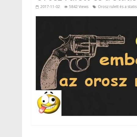
2017-11-02
5842 Views
Orosz rulett és a statis