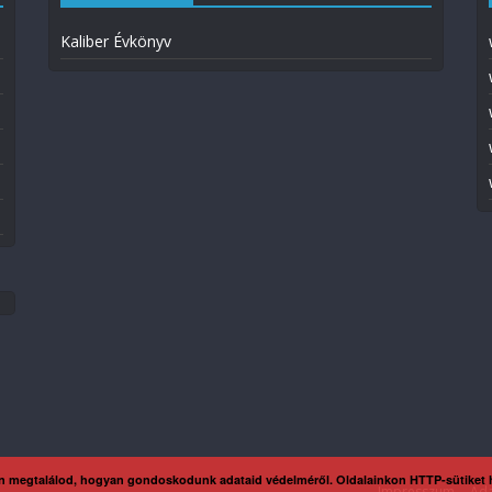
Kaliber Évkönyv
n megtalálod, hogyan gondoskodunk adataid védelméről. Oldalainkon HTTP-sütiket
Impresszum
Ada