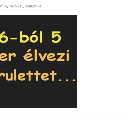
,
,
ztika
revolver
statisztika