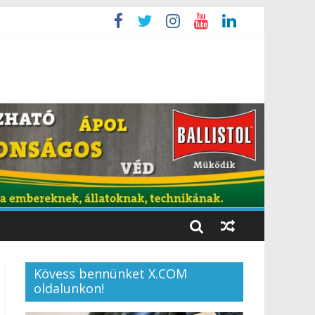
Kövess bennünket X.COM
oldalunkon!