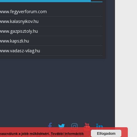
www.fegyverforum.com
www.kalasnyikov.hu
www.gazpisztoly.hu
www.kapszli.hu
www.vadasz-vilag.hu
Elfogadom
 használunk a jobb működésért.
További információk
tvédelmi tájékoztató
Média ajánlat
Előfizetés
Kapcsolat