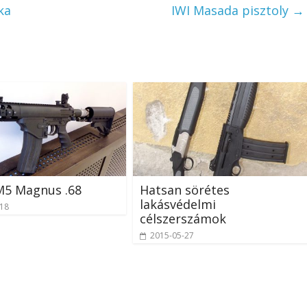
ka
IWI Masada pisztoly
→
M5 Magnus .68
Hatsan sörétes
lakásvédelmi
-18
célszerszámok
2015-05-27