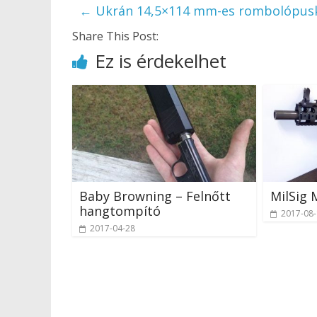
←
Ukrán 14,5×114 mm-es rombolópus
Share This Post:
Ez is érdekelhet
Baby Browning – Felnőtt
MilSig 
hangtompító
2017-08
2017-04-28