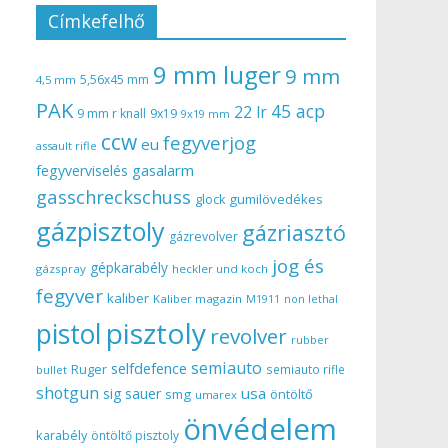
Címkefelhő
9 mm luger
9 mm
5,56x45 mm
4,5 mm
PAK
45 acp
22 lr
9 mm r knall
9x19
9x19 mm
ccw
fegyverjog
eu
assault rifle
gasalarm
fegyverviselés
gasschreckschuss
gumilövedékes
glock
gázpisztoly
gázriasztó
gázrevolver
jog és
gépkarabély
gázspray
heckler und koch
fegyver
kaliber
Kaliber magazin
non lethal
M1911
pisztoly
pistol
revolver
rubber
semiauto
selfdefence
Ruger
semiauto rifle
bullet
shotgun
usa
sig sauer
smg
öntöltő
umarex
önvédelem
karabély
öntöltő pisztoly