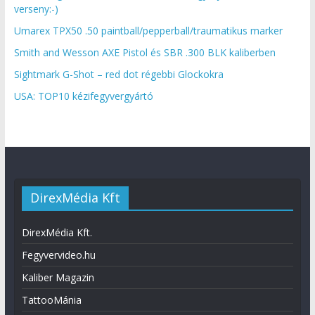
verseny:-)
Umarex TPX50 .50 paintball/pepperball/traumatikus marker
Smith and Wesson AXE Pistol és SBR .300 BLK kaliberben
Sightmark G-Shot – red dot régebbi Glockokra
USA: TOP10 kézifegyvergyártó
DirexMédia Kft
DirexMédia Kft.
Fegyvervideo.hu
Kaliber Magazin
TattooMánia