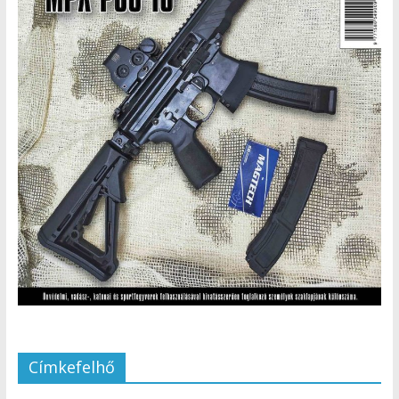
Címkefelhő