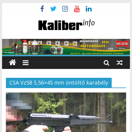
CSA Vz58 5,56×45 mm öntöltő karabély