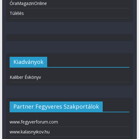
ÓraMagazinOnline
Túlélés
Kiadványok
Kaliber Évkönyv
Partner Fegyveres Szakportálok
www.fegyverforum.com
www.kalasnyikov.hu