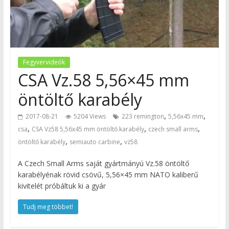
Fegyvervideók
CSA Vz.58 5,56×45 mm
öntöltő karabély
,
,
2017-08-21
5204 Views
223 remington
5,56x45 mm
,
,
,
csa
CSA Vz58 5,56x45 mm öntöltő karabély
czech small arms
,
,
öntöltő karabély
semiauto carbine
vz58
A Czech Small Arms saját gyártmányú Vz.58 öntöltő
karabélyénak rövid csövű, 5,56×45 mm NATO kaliberű
kivitelét próbáltuk ki a gyár
Tudj meg többet!