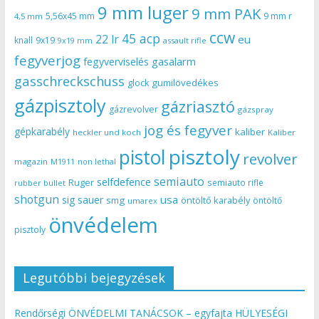
9 mm luger
9 mm PAK
5,56x45 mm
9 mm r
4,5 mm
ccw
45 acp
22 lr
eu
knall
9x19
9x19 mm
assault rifle
fegyverjog
gasalarm
fegyverviselés
gasschreckschuss
gumilövedékes
glock
gázpisztoly
gázriasztó
gázrevolver
gázspray
jog és fegyver
gépkarabély
kaliber
heckler und koch
Kaliber
pisztoly
pistol
revolver
magazin
non lethal
M1911
semiauto
selfdefence
Ruger
semiauto rifle
rubber bullet
shotgun
usa
sig sauer
smg
öntöltő karabély
öntöltő
umarex
önvédelem
pisztoly
Legutóbbi bejegyzések
Rendőrségi ÖNVÉDELMI TANÁCSOK – egyfajta HÜLYESÉGI