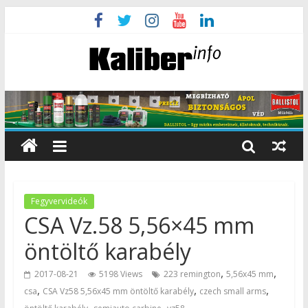
Fegyvervideók
CSA Vz.58 5,56×45 mm
öntöltő karabély
,
,
2017-08-21
5198 Views
223 remington
5,56x45 mm
,
,
,
csa
CSA Vz58 5,56x45 mm öntöltő karabély
czech small arms
,
,