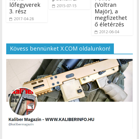
lőfegyverek
(Voltran
2015-07-15
3. rész
Majör), a
megfizethet
2017-04-28
ő életérzés
2012-06-04
Kövess bennünket X.COM oldalunkon!