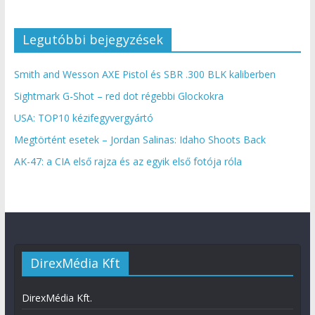
Legutóbbi bejegyzések
Smith and Wesson AXE Pistol és SBR .300 BLK kaliberben
Sightmark G-Shot – red dot régebbi Glockokra
USA: TOP10 kézifegyvergyártó
Megtörtént esetek – Jordan Salinas: Idaho Shoots Back
AK-47: a CIA első rajza és az egyik első fotója róla
DirexMédia Kft
DirexMédia Kft.