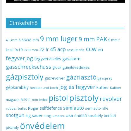
Címkefelhő
9 mm luger
9 mm PAK
5,56x45 mm
9 mm r
4,5 mm
ccw
45 acp
22 lr
eu
knall
9x19
9x19 mm
assault rifle
fegyverjog
gasalarm
fegyverviselés
gasschreckschuss
gumilövedékes
glock
gázpisztoly
gázriasztó
gázrevolver
gázspray
jog és fegyver
gépkarabély
kaliber
heckler und koch
Kaliber
pisztoly
pistol
revolver
magazin
non lethal
M1911
semiauto
selfdefence
Ruger
semiauto rifle
rubber bullet
shotgun
usa
sig sauer
smg
öntöltő karabély
öntöltő
umarex
önvédelem
pisztoly