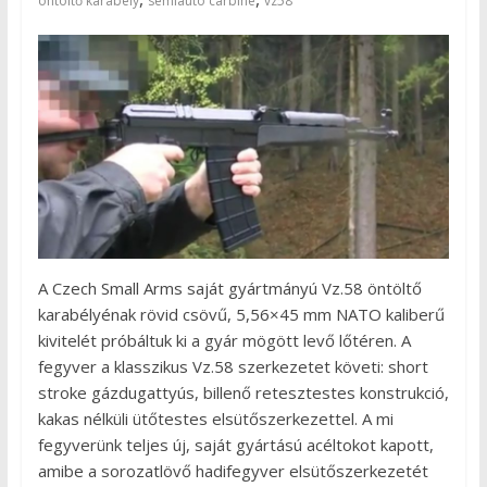
öntöltő karabély
semiauto carbine
vz58
A Czech Small Arms saját gyártmányú Vz.58 öntöltő
karabélyénak rövid csövű, 5,56×45 mm NATO kaliberű
kivitelét próbáltuk ki a gyár mögött levő lőtéren. A
fegyver a klasszikus Vz.58 szerkezetet követi: short
stroke gázdugattyús, billenő retesztestes konstrukció,
kakas nélküli ütőtestes elsütőszerkezettel. A mi
fegyverünk teljes új, saját gyártású acéltokot kapott,
amibe a sorozatlövő hadifegyver elsütőszerkezetét