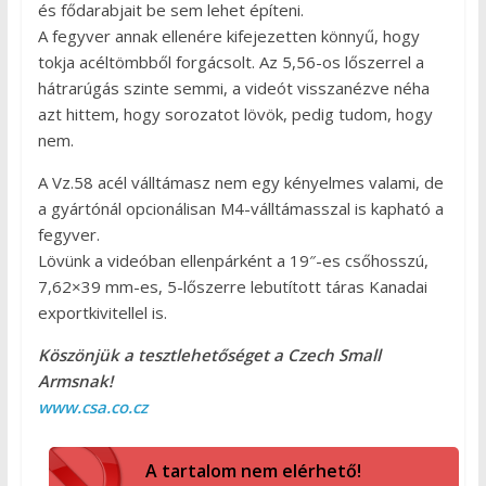
és fődarabjait be sem lehet építeni.
A fegyver annak ellenére kifejezetten könnyű, hogy
tokja acéltömbből forgácsolt. Az 5,56-os lőszerrel a
hátrarúgás szinte semmi, a videót visszanézve néha
azt hittem, hogy sorozatot lövök, pedig tudom, hogy
nem.
A Vz.58 acél válltámasz nem egy kényelmes valami, de
a gyártónál opcionálisan M4-válltámasszal is kapható a
fegyver.
Lövünk a videóban ellenpárként a 19″-es csőhosszú,
7,62×39 mm-es, 5-lőszerre lebutított táras Kanadai
exportkivitellel is.
Köszönjük a tesztlehetőséget a Czech Small
Armsnak!
www.csa.co.cz
A tartalom nem elérhető!