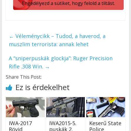
Engedélyezd a sütiket, hogy felold a tiltást.
←
Véleménycikk – Tudod, a haverod, a
muszlim terrorista: annak lehet
A “sniperpuskák glockja”: Ruger Precision
Rifle .308 Win.
→
Share This Post:
Ez is érdekelhet
IWA-2017
IWA2015-5.
Keserű State
Rövid
puskák 2.
Police