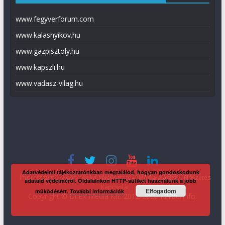
www.fegyverforum.com
www.kalasnyikov.hu
www.gazpisztoly.hu
www.kapszli.hu
www.vadasz-vilag.hu
Adatvédelmi tájékoztatónkban megtalálod, hogyan gondoskodunk
Impresszum
Adatvédelmi tájékoztató
Média ajánlat
Előfizetés
adataid védelméről. Oldalainkon HTTP-sütiket használunk a jobb
Kapcsolat
Elfogadom
működésért.
További információk
Copyright © Direx Média Kft. 2012-2026
KaliberInfo
.