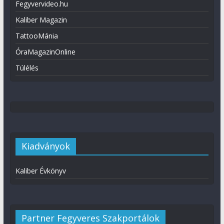
Fegyvervideo.hu
Kaliber Magazin
TattooMánia
ÓraMagazinOnline
Túlélés
Kiadványok
Kaliber Évkönyv
Partner Fegyveres Szakportálok