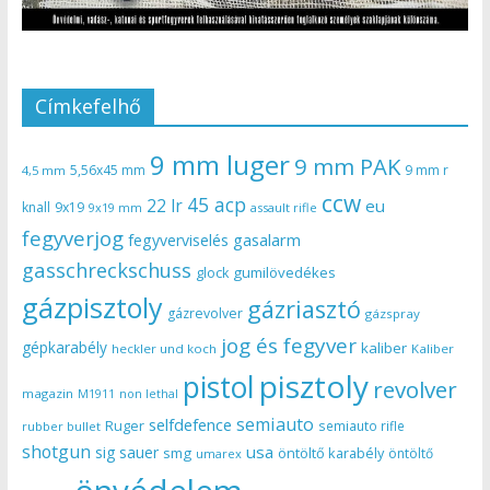
Címkefelhő
9 mm luger
9 mm PAK
5,56x45 mm
9 mm r
4,5 mm
ccw
45 acp
22 lr
eu
knall
9x19
9x19 mm
assault rifle
fegyverjog
gasalarm
fegyverviselés
gasschreckschuss
gumilövedékes
glock
gázpisztoly
gázriasztó
gázrevolver
gázspray
jog és fegyver
gépkarabély
kaliber
heckler und koch
Kaliber
pisztoly
pistol
revolver
magazin
non lethal
M1911
semiauto
selfdefence
Ruger
semiauto rifle
rubber bullet
shotgun
usa
sig sauer
smg
öntöltő karabély
öntöltő
umarex