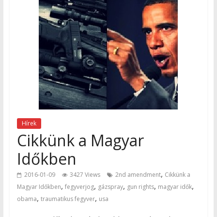
Hírek
Cikkünk a Magyar
Időkben
,
2016-01-09
3427 Views
2nd amendment
Cikkünk a
,
,
,
,
,
Magyar Időkben
fegyverjog
gázspray
gun rights
magyar idők
,
,
obama
traumatikus fegyver
usa