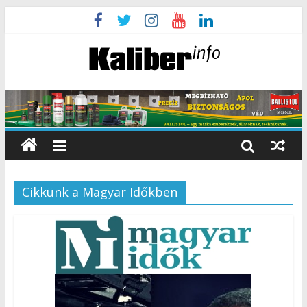
Cikkünk a Magyar Időkben