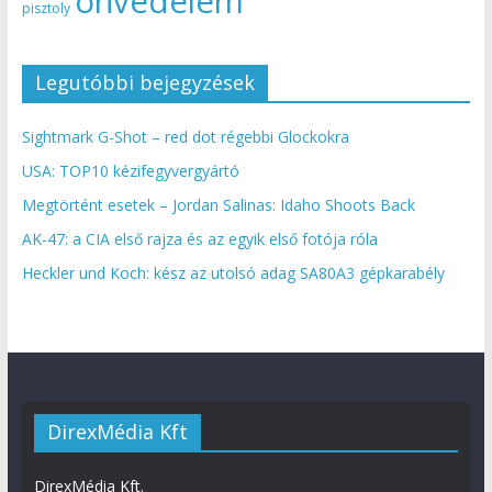
önvédelem
pisztoly
Legutóbbi bejegyzések
Sightmark G-Shot – red dot régebbi Glockokra
USA: TOP10 kézifegyvergyártó
Megtörtént esetek – Jordan Salinas: Idaho Shoots Back
AK-47: a CIA első rajza és az egyik első fotója róla
Heckler und Koch: kész az utolsó adag SA80A3 gépkarabély
DirexMédia Kft
DirexMédia Kft.