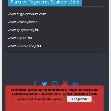
Partner Fegyveres Szakportálok
www.fegyverforum.com
www.kalasnyikov.hu
www.gazpisztoly.hu
www.kapszli.hu
www.vadasz-vilag.hu
Adatvédelmi tájékoztatónkban megtalálod, hogyan gondoskodunk
Impresszum
Adatvédelmi tájékoztató
Média ajánlat
Előfizetés
adataid védelméről. Oldalainkon HTTP-sütiket használunk a jobb
Kapcsolat
Elfogadom
működésért.
További információk
Copyright © Direx Média Kft. 2012-2026
KaliberInfo
.