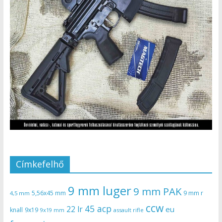
Címkefelhő
9 mm luger
9 mm PAK
5,56x45 mm
9 mm r
4,5 mm
ccw
45 acp
22 lr
eu
knall
9x19
9x19 mm
assault rifle