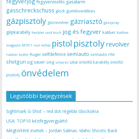
fegyverjog
gasalarm
fegyverviselés
gasschreckschuss
gumilövedékes
glock
gázpisztoly
gázriasztó
gázrevolver
gázspray
jog és fegyver
gépkarabély
kaliber
heckler und koch
Kaliber
pisztoly
pistol
revolver
magazin
non lethal
M1911
semiauto
selfdefence
Ruger
semiauto rifle
rubber bullet
shotgun
usa
sig sauer
smg
öntöltő karabély
öntöltő
umarex
önvédelem
pisztoly
Legutóbbi bejegyzések
Sightmark G-Shot – red dot régebbi Glockokra
USA: TOP10 kézifegyvergyártó
Megtörtént esetek – Jordan Salinas: Idaho Shoots Back