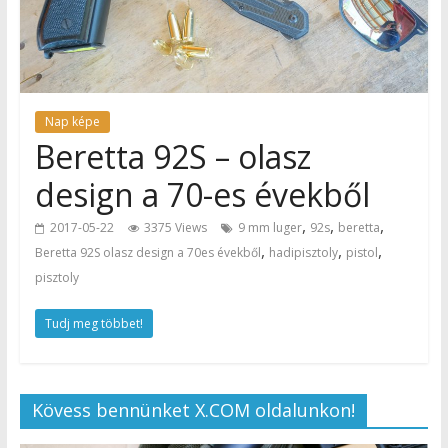
Nap képe
Beretta 92S – olasz
design a 70-es évekből
,
,
,
2017-05-22
3375 Views
9 mm luger
92s
beretta
,
,
,
Beretta 92S olasz design a 70es évekből
hadipisztoly
pistol
pisztoly
Tudj meg többet!
Kövess bennünket X.COM oldalunkon!