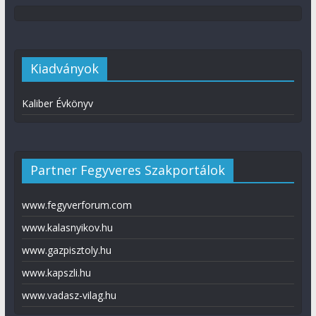
Kiadványok
Kaliber Évkönyv
Partner Fegyveres Szakportálok
www.fegyverforum.com
www.kalasnyikov.hu
www.gazpisztoly.hu
www.kapszli.hu
www.vadasz-vilag.hu