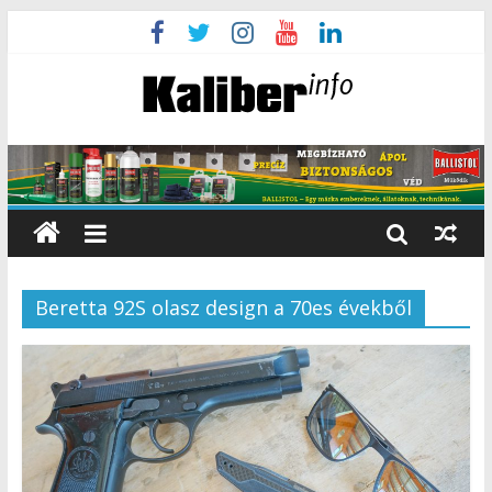
Beretta 92S olasz design a 70es évekből