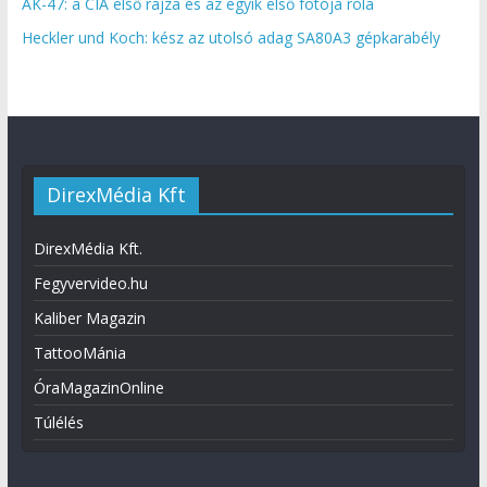
AK-47: a CIA első rajza és az egyik első fotója róla
Heckler und Koch: kész az utolsó adag SA80A3 gépkarabély
DirexMédia Kft
DirexMédia Kft.
Fegyvervideo.hu
Kaliber Magazin
TattooMánia
ÓraMagazinOnline
Túlélés