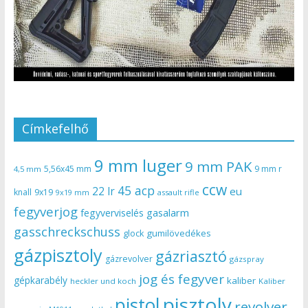
Címkefelhő
9 mm luger
9 mm PAK
5,56x45 mm
9 mm r
4,5 mm
ccw
45 acp
22 lr
eu
knall
9x19
9x19 mm
assault rifle
fegyverjog
gasalarm
fegyverviselés
gasschreckschuss
gumilövedékes
glock
gázpisztoly
gázriasztó
gázrevolver
gázspray
jog és fegyver
gépkarabély
kaliber
heckler und koch
Kaliber
pisztoly
pistol
revolver