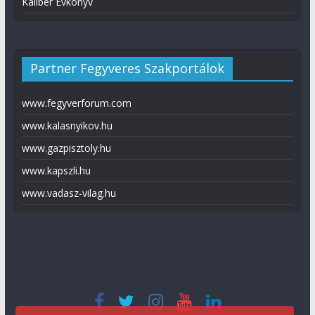
Kaliber Évkönyv
Partner Fegyveres Szakportálok
www.fegyverforum.com
www.kalasnyikov.hu
www.gazpisztoly.hu
www.kapszli.hu
www.vadasz-vilag.hu