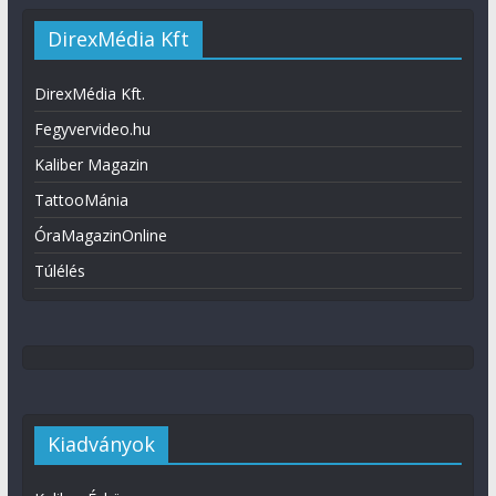
DirexMédia Kft
DirexMédia Kft.
Fegyvervideo.hu
Kaliber Magazin
TattooMánia
ÓraMagazinOnline
Túlélés
Kiadványok