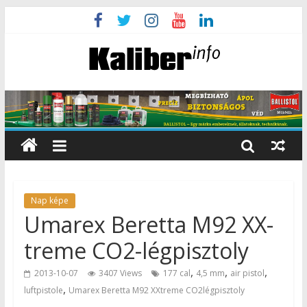
Nap képe
Umarex Beretta M92 XX-
treme CO2-légpisztoly
,
,
,
2013-10-07
3407 Views
177 cal
4,5 mm
air pistol
,
luftpistole
Umarex Beretta M92 XXtreme CO2légpisztoly