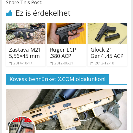
Share This Post:
Ez is érdekelhet
Zastava M21
Ruger LCP
Glock 21
5,56×45 mm
.380 ACP
Gen4 .45 ACP
2014-10-17
2012-06-21
2012-12-10
Kövess bennünket X.COM oldalunkon!