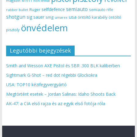
magazin
non lethal
M1911
semiauto
selfdefence
Ruger
semiauto rifle
rubber bullet
shotgun
usa
sig sauer
smg
öntöltő karabély
öntöltő
umarex
önvédelem
pisztoly
Legutóbbi bejegyzések
Smith and Wesson AXE Pistol és SBR .300 BLK kaliberben
Sightmark G-Shot – red dot régebbi Glockokra
USA: TOP10 kézifegyvergyártó
Megtörtént esetek – Jordan Salinas: Idaho Shoots Back
AK-47: a CIA első rajza és az egyik első fotója róla