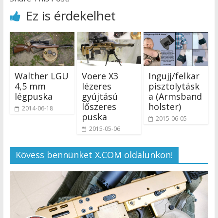
Ez is érdekelhet
Walther LGU
Voere X3
Ingujj/felkar
4,5 mm
lézeres
pisztolytásk
légpuska
gyújtású
a (Armsband
lőszeres
holster)
2014-06-18
puska
2015-06-05
2015-05-06
Kövess bennünket X.COM oldalunkon!