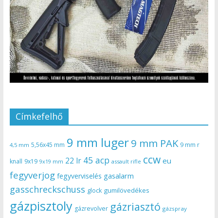
Címkefelhő
9 mm luger
9 mm PAK
5,56x45 mm
9 mm r
4,5 mm
ccw
45 acp
22 lr
eu
knall
9x19
9x19 mm
assault rifle
fegyverjog
gasalarm
fegyverviselés
gasschreckschuss
gumilövedékes
glock
gázpisztoly
gázriasztó
gázrevolver
gázspray