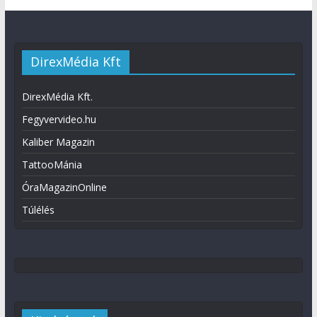
DirexMédia Kft
DirexMédia Kft.
Fegyvervideo.hu
Kaliber Magazin
TattooMánia
ÓraMagazinOnline
Túlélés