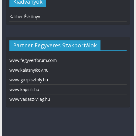
Kiadványok
Kaliber Évkönyv
Partner Fegyveres Szakportálok
www.fegyverforum.com
www.kalasnyikov.hu
www.gazpisztoly.hu
www.kapszli.hu
www.vadasz-vilag.hu