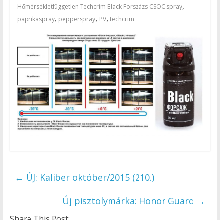
,
Hőmérsékletfüggetlen Techcrim Black Forszázs CSOC spray
,
,
,
paprikaspray
pepperspray
PV
techcrim
←
ÚJ: Kaliber október/2015 (210.)
Új pisztolymárka: Honor Guard
→
Share This Post: