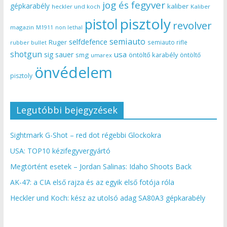
jog és fegyver
gépkarabély
kaliber
heckler und koch
Kaliber
pisztoly
pistol
revolver
magazin
non lethal
M1911
semiauto
selfdefence
Ruger
semiauto rifle
rubber bullet
shotgun
usa
sig sauer
smg
öntöltő karabély
öntöltő
umarex
önvédelem
pisztoly
Legutóbbi bejegyzések
Sightmark G-Shot – red dot régebbi Glockokra
USA: TOP10 kézifegyvergyártó
Megtörtént esetek – Jordan Salinas: Idaho Shoots Back
AK-47: a CIA első rajza és az egyik első fotója róla
Heckler und Koch: kész az utolsó adag SA80A3 gépkarabély