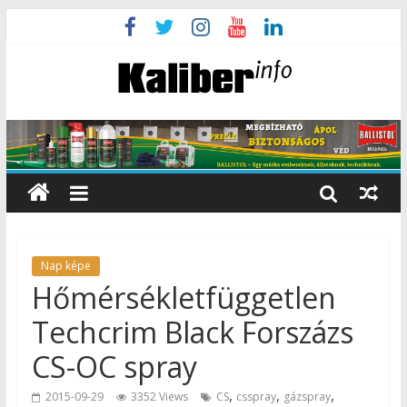
Nap képe
Hőmérsékletfüggetlen
Techcrim Black Forszázs
CS-OC spray
,
,
,
2015-09-29
3352 Views
CS
csspray
gázspray