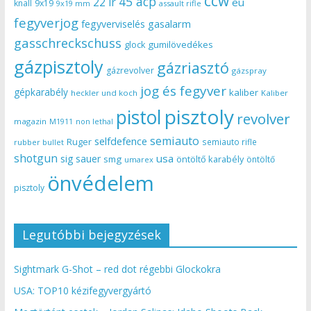
ccw
45 acp
22 lr
eu
knall
9x19
9x19 mm
assault rifle
fegyverjog
gasalarm
fegyverviselés
gasschreckschuss
gumilövedékes
glock
gázpisztoly
gázriasztó
gázrevolver
gázspray
jog és fegyver
gépkarabély
kaliber
heckler und koch
Kaliber
pisztoly
pistol
revolver
magazin
non lethal
M1911
semiauto
selfdefence
Ruger
semiauto rifle
rubber bullet
shotgun
usa
sig sauer
smg
öntöltő karabély
öntöltő
umarex
önvédelem
pisztoly
Legutóbbi bejegyzések
Sightmark G-Shot – red dot régebbi Glockokra
USA: TOP10 kézifegyvergyártó