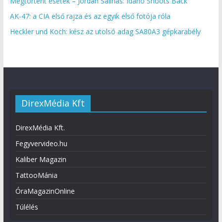
Megtörtént esetek – Jordan Salinas: Idaho Shoots Back
AK-47: a CIA első rajza és az egyik első fotója róla
Heckler und Koch: kész az utolsó adag SA80A3 gépkarabély
DirexMédia Kft
DirexMédia Kft.
Fegyvervideo.hu
Kaliber Magazin
TattooMánia
ÓraMagazinOnline
Túlélés