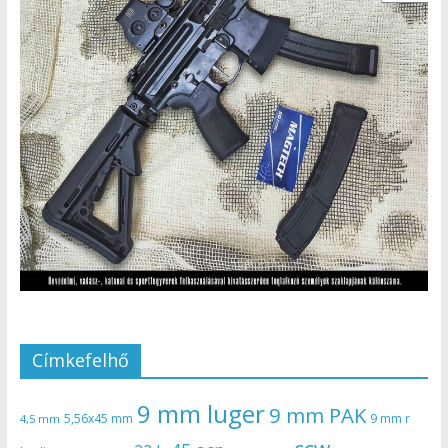
Címkefelhő
9 mm luger
9 mm PAK
5,56x45 mm
9 mm r
4,5 mm