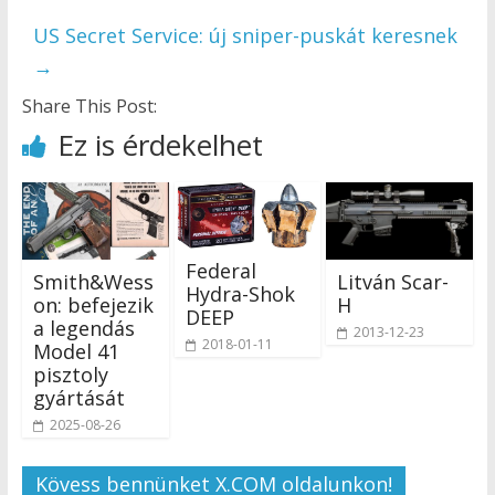
US Secret Service: új sniper-puskát keresnek
→
Share This Post:
Ez is érdekelhet
Federal
Smith&Wess
Litván Scar-
Hydra-Shok
on: befejezik
H
DEEP
a legendás
2013-12-23
2018-01-11
Model 41
pisztoly
gyártását
2025-08-26
Kövess bennünket X.COM oldalunkon!