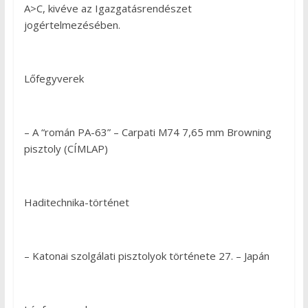
A>C, kivéve az Igazgatásrendészet
jogértelmezésében.
Lőfegyverek
– A “román PA-63” – Carpati M74 7,65 mm Browning
pisztoly (CÍMLAP)
Haditechnika-történet
– Katonai szolgálati pisztolyok története 27. – Japán