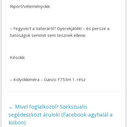
Riport/véleménycikk:
– Fegyvert a Vateráról? Gyerekjáték! – és persze a
hatóságok semmit sem tesznek ellene.
Késcikk:
– Kölyökkiméra – Ganzo F753m 1. rész
←
Mivel foglalkozol? Szekszuälis
segédeszközt árulok! (Facebook-agyhalál a
köbön)