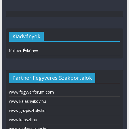
Kiadványok
Kaliber Évkönyv
Partner Fegyveres Szakportálok
www.fegyverforum.com
www.kalasnyikov.hu
www.gazpisztoly.hu
www.kapszli.hu
www.vadasz-vilag.hu