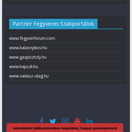
Partner Fegyveres Szakportálok
www.fegyverforum.com
www.kalasnyikov.hu
www.gazpisztoly.hu
www.kapszli.hu
www.vadasz-vilag.hu
Adatvédelmi tájékoztatónkban megtalálod, hogyan gondoskodunk
Impresszum
Adatvédelmi tájékoztató
Média ajánlat
Előfizetés