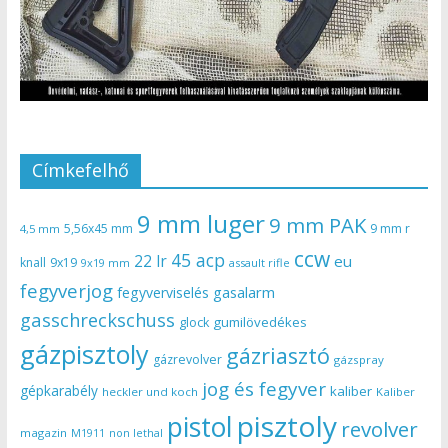
Címkefelhő
9 mm luger
9 mm PAK
5,56x45 mm
9 mm r
4,5 mm
ccw
45 acp
22 lr
eu
knall
9x19
9x19 mm
assault rifle
fegyverjog
gasalarm
fegyverviselés
gasschreckschuss
gumilövedékes
glock
gázpisztoly
gázriasztó
gázrevolver
gázspray
jog és fegyver
gépkarabély
kaliber
heckler und koch
Kaliber
pisztoly
pistol
revolver
magazin
non lethal
M1911