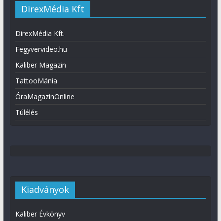
DirexMédia Kft
DirexMédia Kft.
Fegyvervideo.hu
Kaliber Magazin
TattooMánia
ÓraMagazinOnline
Túlélés
Kiadványok
Kaliber Évkönyv