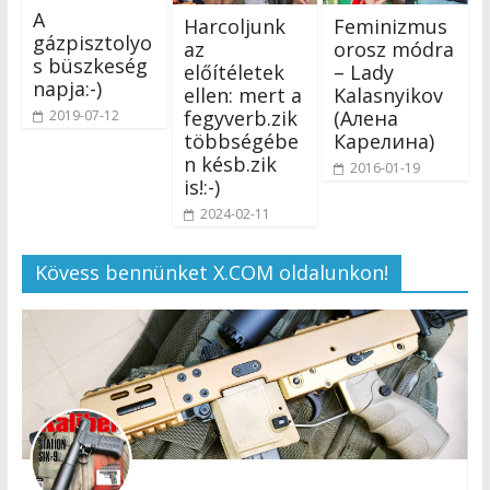
A
Harcoljunk
Feminizmus
gázpisztolyo
az
orosz módra
s büszkeség
előítéletek
– Lady
napja:-)
ellen: mert a
Kalasnyikov
fegyverb.zik
(Алена
2019-07-12
többségébe
Карелина)
n késb.zik
2016-01-19
is!:-)
2024-02-11
Kövess bennünket X.COM oldalunkon!