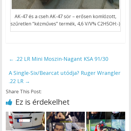
AK-47 és a cseh AK-47 sör – erősen komlózott,
szűretlen “kézműves” termék, 4,6 V/V% C2H5OH:-)
←
.22 LR Mini Moszin-Nagant KSA 91/30
A Single-Six/Bearcat utódja? Ruger Wrangler
.22 LR
→
Share This Post:
Ez is érdekelhet