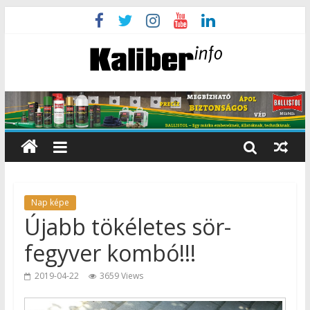
Nap képe
Újabb tökéletes sör-
fegyver kombó!!!
2019-04-22
3659 Views