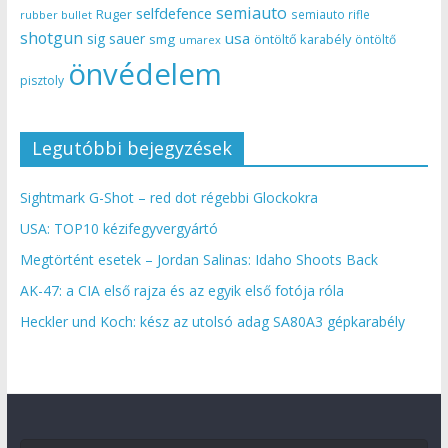
semiauto
selfdefence
Ruger
semiauto rifle
rubber bullet
shotgun
usa
sig sauer
smg
öntöltő karabély
öntöltő
umarex
önvédelem
pisztoly
Legutóbbi bejegyzések
Sightmark G-Shot – red dot régebbi Glockokra
USA: TOP10 kézifegyvergyártó
Megtörtént esetek – Jordan Salinas: Idaho Shoots Back
AK-47: a CIA első rajza és az egyik első fotója róla
Heckler und Koch: kész az utolsó adag SA80A3 gépkarabély