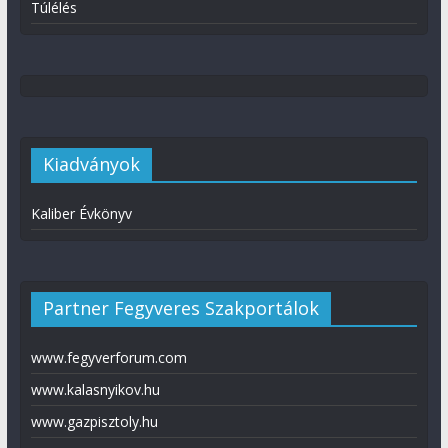
Túlélés
Kiadványok
Kaliber Évkönyv
Partner Fegyveres Szakportálok
www.fegyverforum.com
www.kalasnyikov.hu
www.gazpisztoly.hu