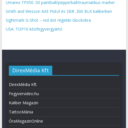
Umarex TPX50 .50 paintball/pepperball/traumatikus marker
Smith and Wesson AXE Pistol és SBR .300 BLK kaliberben
Sightmark G-Shot – red dot régebbi Glockokra
USA: TOP10 kézifegyvergyártó
DirexMédia Kft
DirexMédia Kft.
Fegyvervideo.hu
Kaliber Magazin
TattooMánia
ÓraMagazinOnline