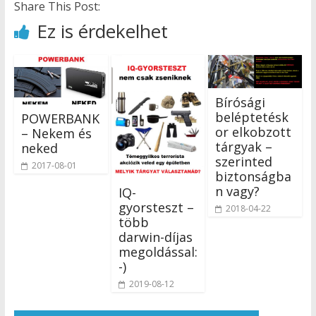
Share This Post:
Ez is érdekelhet
Bírósági
beléptetésk
POWERBANK
or elkobzott
– Nekem és
tárgyak –
neked
szerinted
2017-08-01
biztonságba
n vagy?
IQ-
gyorsteszt –
2018-04-22
több
darwin-díjas
megoldással:
-)
2019-08-12