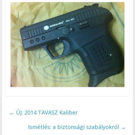
←
ÚJ: 2014 TAVASZ Kaliber
Ismétlés: a biztonsági szabályokról
→