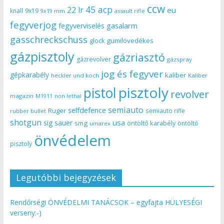
ccw
45 acp
22 lr
eu
knall
9x19
9x19 mm
assault rifle
fegyverjog
gasalarm
fegyverviselés
gasschreckschuss
gumilövedékes
glock
gázpisztoly
gázriasztó
gázrevolver
gázspray
jog és fegyver
gépkarabély
kaliber
heckler und koch
Kaliber
pisztoly
pistol
revolver
magazin
non lethal
M1911
semiauto
selfdefence
Ruger
semiauto rifle
rubber bullet
shotgun
usa
sig sauer
smg
öntöltő karabély
öntöltő
umarex
önvédelem
pisztoly
Legutóbbi bejegyzések
Rendőrségi ÖNVÉDELMI TANÁCSOK – egyfajta HÜLYESÉGI
verseny:-)