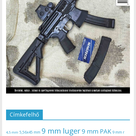
Címkefelhő
9 mm luger
9 mm PAK
5,56x45 mm
9 mm r
4,5 mm