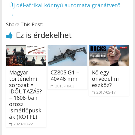
Új dél-afrikai könnyű automata gránátvető
→
Share This Post:
Ez is érdekelhet
Magyar
CZ805 G1 –
Kő egy
történelmi
40×46 mm
önvédelmi
sorozat =
eszköz?
2013-10-03
IDŐUTAZÁS?
2017-05-17
– 1608-ban
orosz
ismétlőpusk
ák (ROTFL)
2023-10-22