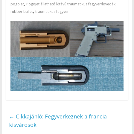
,
,
pogojet
Pogojet állatható lőtávú traumatikus fegyver/lövedék
,
rubber bullet
traumatikus fegyver
←
Cikkajánló: Fegyverkeznek a francia
kisvárosok