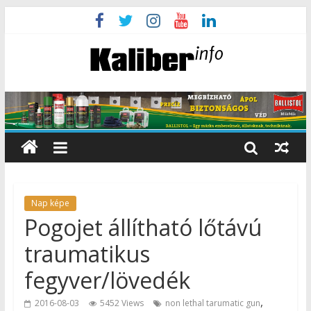
Nap képe
Pogojet állítható lőtávú
traumatikus
fegyver/lövedék
,
2016-08-03
5452 Views
non lethal tarumatic gun