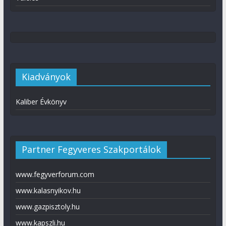
Kiadványok
Kaliber Évkönyv
Partner Fegyveres Szakportálok
www.fegyverforum.com
www.kalasnyikov.hu
www.gazpisztoly.hu
www.kapszli.hu