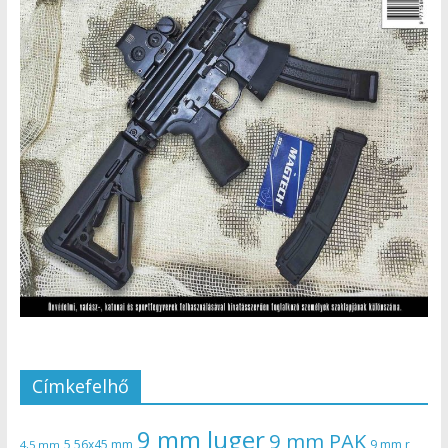
Címkefelhő
9 mm luger
9 mm PAK
5,56x45 mm
9 mm r
4,5 mm