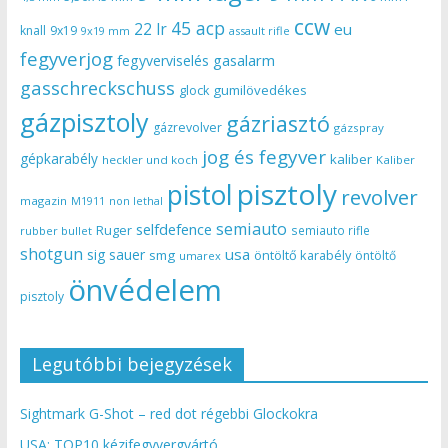
ccw
45 acp
22 lr
eu
knall
9x19
9x19 mm
assault rifle
fegyverjog
gasalarm
fegyverviselés
gasschreckschuss
gumilövedékes
glock
gázpisztoly
gázriasztó
gázrevolver
gázspray
jog és fegyver
gépkarabély
kaliber
heckler und koch
Kaliber
pisztoly
pistol
revolver
magazin
non lethal
M1911
semiauto
selfdefence
Ruger
semiauto rifle
rubber bullet
shotgun
usa
sig sauer
smg
öntöltő karabély
öntöltő
umarex
önvédelem
pisztoly
Legutóbbi bejegyzések
Sightmark G-Shot – red dot régebbi Glockokra
USA: TOP10 kézifegyvergyártó