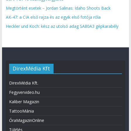
Megtörtént esetek – Jordan Salinas: Idaho Shoots Back
AK-47: a CIA első rajza és az egyik első fotója róla
Heckler und Koch: kész az utolsó adag SA80A3 gépkarabély
DirexMédia Kft
DirexMédia Kft.
Fegyvervideo.hu
Kaliber Magazin
TattooMánia
ÓraMagazinOnline
Túlélés