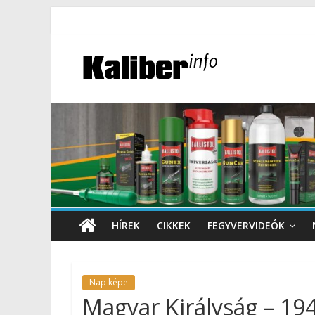
HÍREK
CIKKEK
FEGYVERVIDEÓK
Nap képe
Magyar Királyság – 19