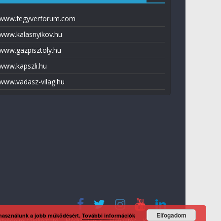
www.fegyverforum.com
www.kalasnyikov.hu
www.gazpisztoly.hu
www.kapszli.hu
www.vadasz-vilag.hu
Elfogadom
 használunk a jobb működésért.
További információk
tvédelmi tájékoztató
Média ajánlat
Előfizetés
Kapcsolat