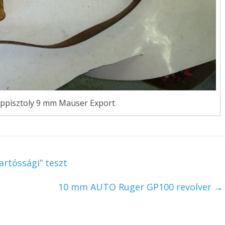
éppisztoly 9 mm Mauser Export
artóssági” teszt
10 mm AUTO Ruger GP100 revolver
→