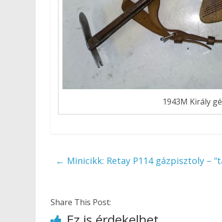
1943M Király g
←
Minicikk: Retay P114 gázpisztoly – “t
Share This Post:
Ez is érdekelhet