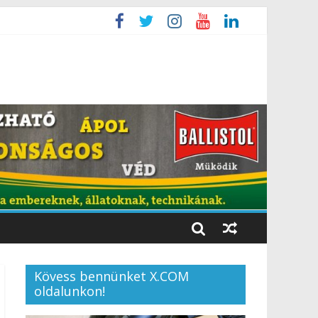
Kövess bennünket X.COM
oldalunkon!