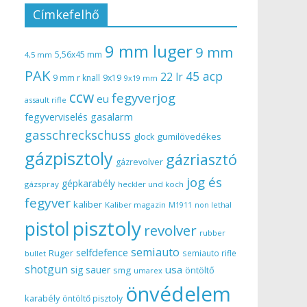
Címkefelhő
9 mm luger
9 mm
5,56x45 mm
4,5 mm
PAK
45 acp
22 lr
9 mm r knall
9x19
9x19 mm
ccw
fegyverjog
eu
assault rifle
gasalarm
fegyverviselés
gasschreckschuss
gumilövedékes
glock
gázpisztoly
gázriasztó
gázrevolver
jog és
gépkarabély
gázspray
heckler und koch
fegyver
kaliber
Kaliber magazin
non lethal
M1911
pisztoly
pistol
revolver
rubber
semiauto
selfdefence
Ruger
semiauto rifle
bullet
shotgun
usa
sig sauer
smg
öntöltő
umarex
önvédelem
karabély
öntöltő pisztoly