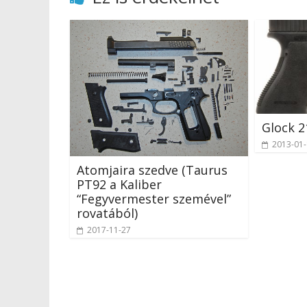
Glock 2
2013-01
Atomjaira szedve (Taurus
PT92 a Kaliber
“Fegyvermester szemével”
rovatából)
2017-11-27