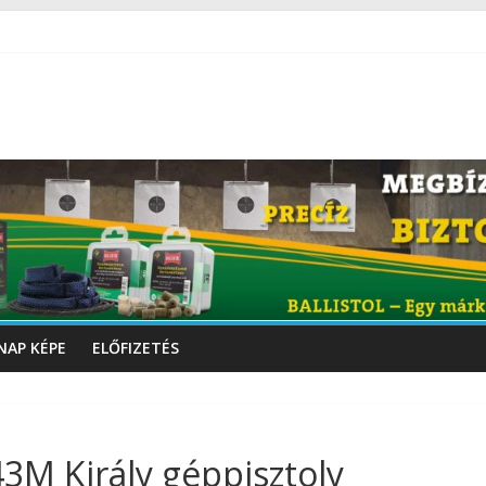
NAP KÉPE
ELŐFIZETÉS
43M Király géppisztoly