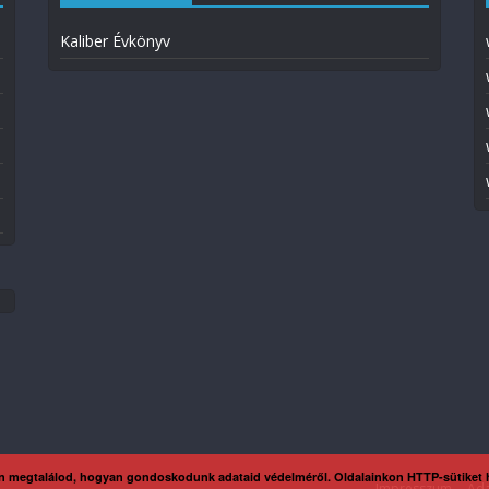
Kaliber Évkönyv
n megtalálod, hogyan gondoskodunk adataid védelméről. Oldalainkon HTTP-sütiket
Impresszum
Ada