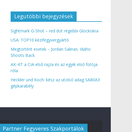
Legutóbbi bejegyzések
Sightmark G-Shot – red dot régebbi Glockokra
USA: TOP10 kézifegyvergyártó
Megtörtént esetek – Jordan Salinas: Idaho
Shoots Back
AK-47: a CIA első rajza és az egyik első fotója
róla
Heckler und Koch: kész az utolsó adag SA80A3
gépkarabély
Partner Fegyveres Szakportálok