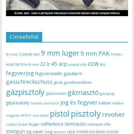
Címkefelhő
9 mm luger
9 mm PAK
5,56x45 mm
9 mm r
4,5 mm
ccw
45 acp
22 lr
eu
knall
9x19
9x19 mm
assault rifle
fegyverjog
gasalarm
fegyverviselés
gasschreckschuss
gumilövedékes
glock
gázpisztoly
gázriasztó
gázrevolver
gázspray
jog és fegyver
gépkarabély
kaliber
heckler und koch
Kaliber
pisztoly
pistol
revolver
magazin
non lethal
M1911
semiauto
selfdefence
Ruger
semiauto rifle
rubber bullet
shotgun
usa
sig sauer
smg
öntöltő karabély
öntöltő
umarex