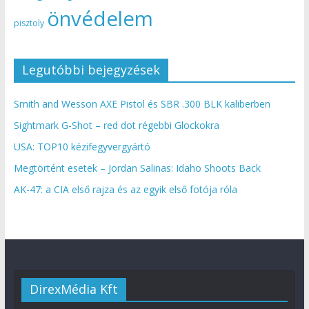
önvédelem
pisztoly
Legutóbbi bejegyzések
Smith and Wesson AXE Pistol és SBR .300 BLK kaliberben
Sightmark G-Shot – red dot régebbi Glockokra
USA: TOP10 kézifegyvergyártó
Megtörtént esetek – Jordan Salinas: Idaho Shoots Back
AK-47: a CIA első rajza és az egyik első fotója róla
DirexMédia Kft