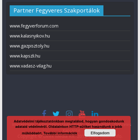
Partner Fegyveres Szakportálok
www.fegyverforum.com
www.kalasnyikov.hu
www.gazpisztoly.hu
www.kapszli.hu
www.vadasz-vilag.hu
Adatvédelmi tájékoztatónkban megtalálod, hogyan gondoskodunk
Impresszum
Adatvédelmi tájékoztató
Média ajánlat
Előfizetés
adataid védelméről. Oldalainkon HTTP-sütiket használunk a jobb
Kapcsolat
Elfogadom
működésért.
További információk
Copyright © Direx Média Kft. 2012-2026
KaliberInfo
.