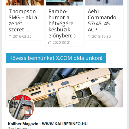
Thompson
Rambo-
Aebi
SMG – aki a
humor a
Commando
zenét
hétvégére,
57/45 .45
szereti…
késbuzik
ACP
előnyben:-)
2016-02-26
2015-10-30
2020-03-21
Kövess bennünket X.COM oldalunkon!