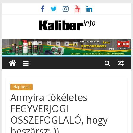
Nap képe
Annyira tökéletes
FEGYVERJOGI
ÖSSZEFOGLALÓ, hogy
beszärsz:-))