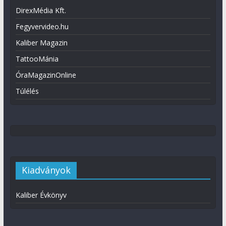
DirexMédia Kft.
Fegyvervideo.hu
Kaliber Magazin
TattooMánia
ÓraMagazinOnline
Túlélés
Kiadványok
Kaliber Évkönyv