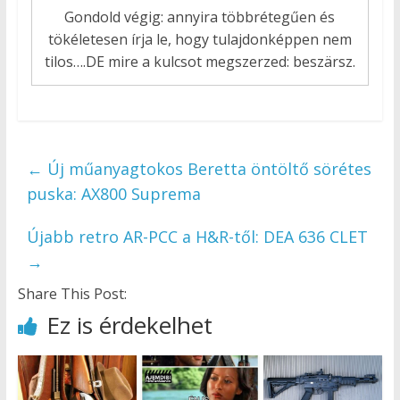
Gondold végig: annyira többrétegűen és
tökéletesen írja le, hogy tulajdonképpen nem
tilos….DE mire a kulcsot megszerzed: beszärsz.
←
Új műanyagtokos Beretta öntöltő sörétes
puska: AX800 Suprema
Újabb retro AR-PCC a H&R-től: DEA 636 CLET
→
Share This Post:
Ez is érdekelhet