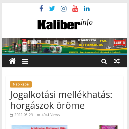
Nap képe
Jogalkotási mellékhatás:
horgászok öröme
2022-05-29
4041 Views