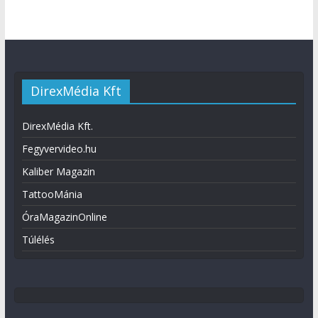
DirexMédia Kft
DirexMédia Kft.
Fegyvervideo.hu
Kaliber Magazin
TattooMánia
ÓraMagazinOnline
Túlélés