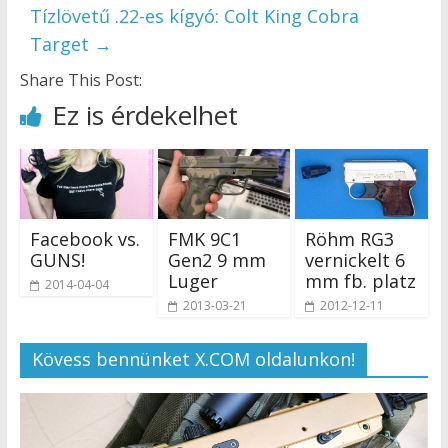
Tízlövetű .22-es kígyó: Colt King Cobra
Target
→
Share This Post:
Ez is érdekelhet
Facebook vs.
FMK 9C1
Röhm RG3
GUNS!
Gen2 9 mm
vernickelt 6
Luger
mm fb. platz
2014-04-04
2013-03-21
2012-12-11
Kövess bennünket X.COM oldalunkon!