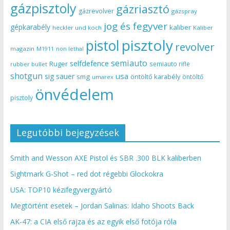
gázpisztoly
gázriasztó
gázrevolver
gázspray
jog és fegyver
gépkarabély
kaliber
heckler und koch
Kaliber
pisztoly
pistol
revolver
magazin
non lethal
M1911
semiauto
selfdefence
Ruger
semiauto rifle
rubber bullet
shotgun
usa
sig sauer
smg
öntöltő karabély
öntöltő
umarex
önvédelem
pisztoly
Legutóbbi bejegyzések
Smith and Wesson AXE Pistol és SBR .300 BLK kaliberben
Sightmark G-Shot – red dot régebbi Glockokra
USA: TOP10 kézifegyvergyártó
Megtörtént esetek – Jordan Salinas: Idaho Shoots Back
AK-47: a CIA első rajza és az egyik első fotója róla