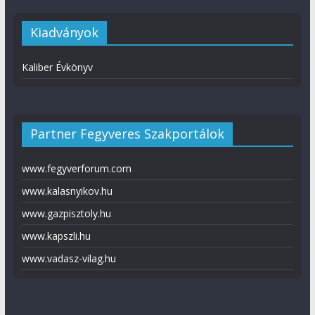
Kiadványok
Kaliber Évkönyv
Partner Fegyveres Szakportálok
www.fegyverforum.com
www.kalasnyikov.hu
www.gazpisztoly.hu
www.kapszli.hu
www.vadasz-vilag.hu