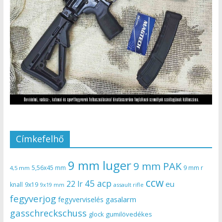
Címkefelhő
9 mm luger
9 mm PAK
5,56x45 mm
9 mm r
4,5 mm
ccw
45 acp
22 lr
eu
knall
9x19
9x19 mm
assault rifle
fegyverjog
gasalarm
fegyverviselés
gasschreckschuss
gumilövedékes
glock