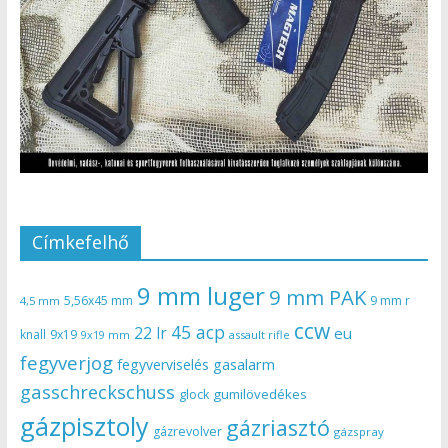
Címkefelhő
9 mm luger
9 mm PAK
5,56x45 mm
9 mm r
4,5 mm
ccw
45 acp
22 lr
eu
knall
9x19
9x19 mm
assault rifle
fegyverjog
gasalarm
fegyverviselés
gasschreckschuss
gumilövedékes
glock
gázpisztoly
gázriasztó
gázrevolver
gázspray