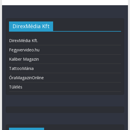
DirexMédia Kft
DirexMédia Kft.
Fegyvervideo.hu
Kaliber Magazin
TattooMánia
ÓraMagazinOnline
Túlélés