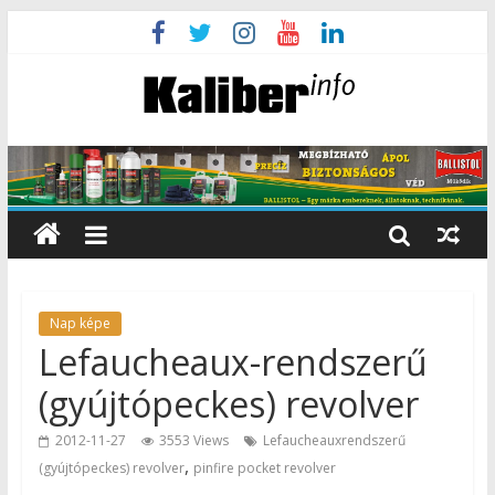
Nap képe
Lefaucheaux-rendszerű
(gyújtópeckes) revolver
2012-11-27
3553 Views
Lefaucheauxrendszerű
,
(gyújtópeckes) revolver
pinfire pocket revolver