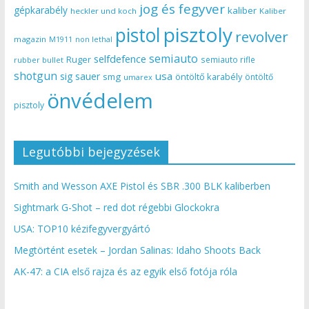
jog és fegyver
gépkarabély
kaliber
heckler und koch
Kaliber
pisztoly
pistol
revolver
magazin
non lethal
M1911
semiauto
selfdefence
Ruger
semiauto rifle
rubber bullet
shotgun
usa
sig sauer
smg
öntöltő karabély
öntöltő
umarex
önvédelem
pisztoly
Legutóbbi bejegyzések
Smith and Wesson AXE Pistol és SBR .300 BLK kaliberben
Sightmark G-Shot – red dot régebbi Glockokra
USA: TOP10 kézifegyvergyártó
Megtörtént esetek – Jordan Salinas: Idaho Shoots Back
AK-47: a CIA első rajza és az egyik első fotója róla