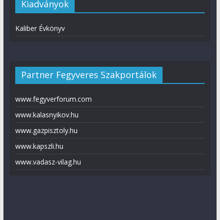
Kiadványok
Kaliber Évkönyv
Partner Fegyveres Szakportálok
www.fegyverforum.com
www.kalasnyikov.hu
www.gazpisztoly.hu
www.kapszli.hu
www.vadasz-vilag.hu