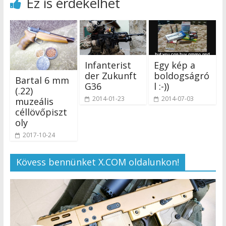
Ez is érdekelhet
Infanterist
Egy kép a
der Zukunft
boldogságró
Bartal 6 mm
G36
l :-))
(.22)
2014-01-23
2014-07-03
muzeális
céllövőpiszt
oly
2017-10-24
Kövess bennünket X.COM oldalunkon!