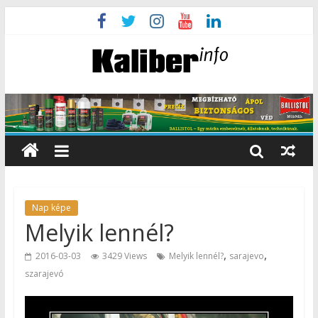
Nap képe
Melyik lennél?
,
,
2016-03-03
3429 Views
Melyik lennél?
sarajevo
szarajevó