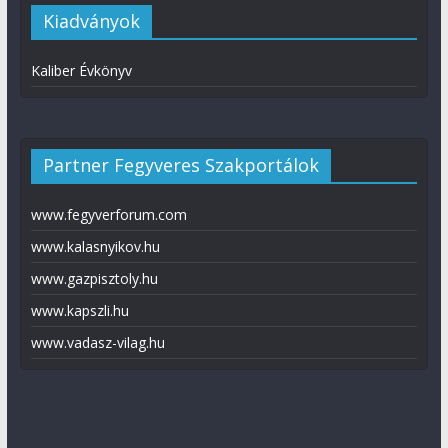
Kiadványok
Kaliber Évkönyv
Partner Fegyveres Szakportálok
www.fegyverforum.com
www.kalasnyikov.hu
www.gazpisztoly.hu
www.kapszli.hu
www.vadasz-vilag.hu