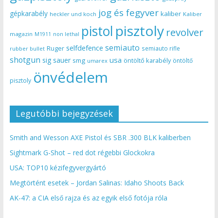
jog és fegyver
gépkarabély
kaliber
heckler und koch
Kaliber
pisztoly
pistol
revolver
magazin
non lethal
M1911
semiauto
selfdefence
Ruger
semiauto rifle
rubber bullet
shotgun
usa
sig sauer
smg
öntöltő karabély
öntöltő
umarex
önvédelem
pisztoly
Legutóbbi bejegyzések
Smith and Wesson AXE Pistol és SBR .300 BLK kaliberben
Sightmark G-Shot – red dot régebbi Glockokra
USA: TOP10 kézifegyvergyártó
Megtörtént esetek – Jordan Salinas: Idaho Shoots Back
AK-47: a CIA első rajza és az egyik első fotója róla