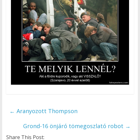
←
Aranyozott Thompson
Grond-16 önjáró tömegoszlató robot
→
Share This Post: