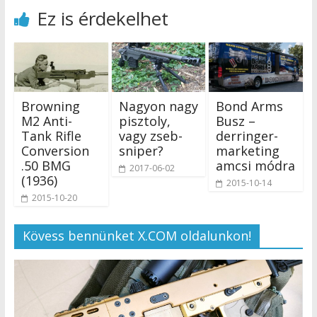
Ez is érdekelhet
Browning
Nagyon nagy
Bond Arms
M2 Anti-
pisztoly,
Busz –
Tank Rifle
vagy zseb-
derringer-
Conversion
sniper?
marketing
.50 BMG
amcsi módra
2017-06-02
(1936)
2015-10-14
2015-10-20
Kövess bennünket X.COM oldalunkon!