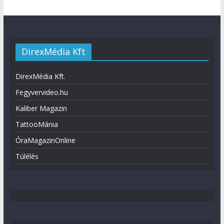
DirexMédia Kft
DirexMédia Kft.
Fegyvervideo.hu
Kaliber Magazin
TattooMánia
ÓraMagazinOnline
Túlélés