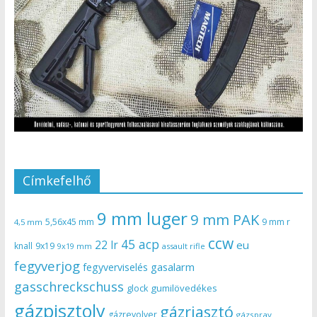
Címkefelhő
9 mm luger
9 mm PAK
5,56x45 mm
9 mm r
4,5 mm
ccw
45 acp
22 lr
eu
knall
9x19
9x19 mm
assault rifle
fegyverjog
gasalarm
fegyverviselés
gasschreckschuss
gumilövedékes
glock
gázpisztoly
gázriasztó
gázrevolver
gázspray