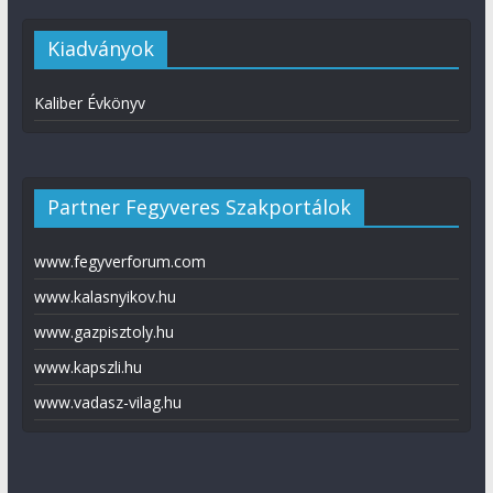
Kiadványok
Kaliber Évkönyv
Partner Fegyveres Szakportálok
www.fegyverforum.com
www.kalasnyikov.hu
www.gazpisztoly.hu
www.kapszli.hu
www.vadasz-vilag.hu