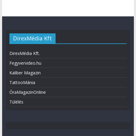
DirexMédia Kft
DirexMédia Kft.
Fegyvervideo.hu
Kaliber Magazin
TattooMánia
ÓraMagazinOnline
Túlélés