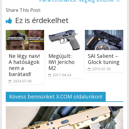
Share This Post:
Ez is érdekelhet
Ne légy naiv!
Megújult:
SAI Salient –
A hatóságok
IWI Jericho
Glock tuning
nem a
M2
2015-01-30
barátaid!
2017-04-24
2024-07-06
Kövess bennünket X.COM oldalunkon!