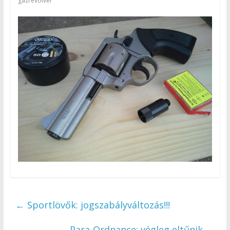
gázrevolver
←
Sportlövők: jogszabályváltozás!!!
Para-Ordnance: végleg eltűnik
→