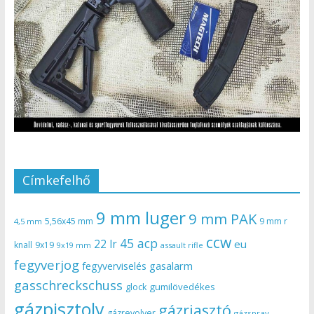
Címkefelhő
9 mm luger
9 mm PAK
5,56x45 mm
9 mm r
4,5 mm
ccw
45 acp
22 lr
eu
knall
9x19
9x19 mm
assault rifle
fegyverjog
gasalarm
fegyverviselés
gasschreckschuss
gumilövedékes
glock
gázpisztoly
gázriasztó
gázrevolver
gázspray