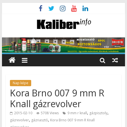
Nap képe
Kora Brno 007 9 mm R
Knall gázrevolver
,
,
2015-02-10
5708 Views
9 mm r knall
gázpisztoly
,
,
gázrevolver
gázriasztó
Kora Brno 007 9 mm R Knall