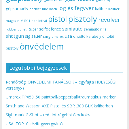
jog és fegyver
gépkarabély
kaliber
heckler und koch
Kaliber
pisztoly
pistol
revolver
magazin
non lethal
M1911
semiauto
selfdefence
Ruger
semiauto rifle
rubber bullet
shotgun
usa
sig sauer
smg
öntöltő karabély
öntöltő
umarex
önvédelem
pisztoly
Legutóbbi bejegyzések
Rendőrségi ÖNVÉDELMI TANÁCSOK – egyfajta HÜLYESÉGI
verseny:-)
Umarex TPX50 .50 paintball/pepperball/traumatikus marker
Smith and Wesson AXE Pistol és SBR .300 BLK kaliberben
Sightmark G-Shot – red dot régebbi Glockokra
USA: TOP10 kézifegyvergyártó