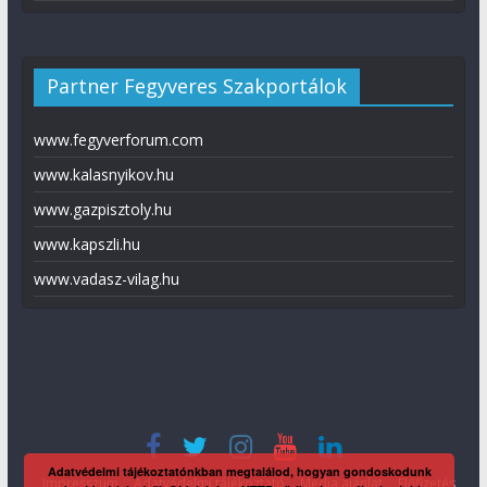
Partner Fegyveres Szakportálok
www.fegyverforum.com
www.kalasnyikov.hu
www.gazpisztoly.hu
www.kapszli.hu
www.vadasz-vilag.hu
Adatvédelmi tájékoztatónkban megtalálod, hogyan gondoskodunk
Impresszum
Adatvédelmi tájékoztató
Média ajánlat
Előfizetés