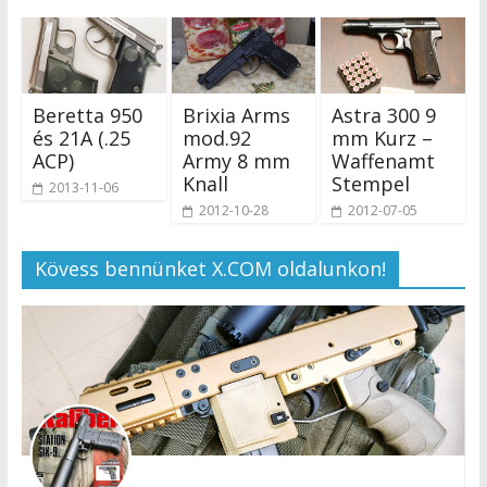
Beretta 950
Brixia Arms
Astra 300 9
és 21A (.25
mod.92
mm Kurz –
ACP)
Army 8 mm
Waffenamt
Knall
Stempel
2013-11-06
2012-10-28
2012-07-05
Kövess bennünket X.COM oldalunkon!