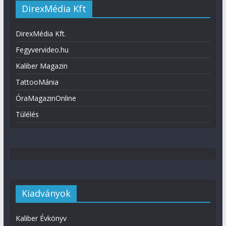
DirexMédia Kft
DirexMédia Kft.
Fegyvervideo.hu
Kaliber Magazin
TattooMánia
ÓraMagazinOnline
Túlélés
Kiadványok
Kaliber Évkönyv