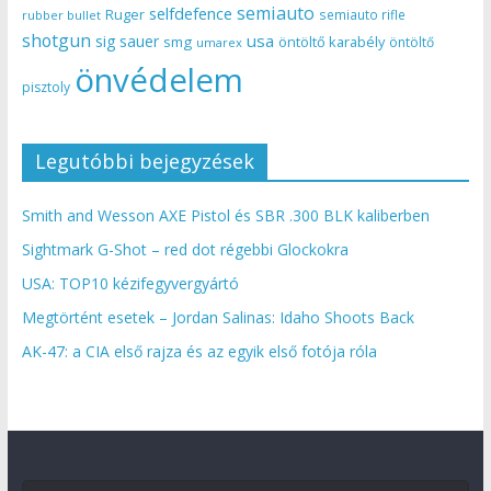
semiauto
selfdefence
Ruger
semiauto rifle
rubber bullet
shotgun
usa
sig sauer
smg
öntöltő karabély
öntöltő
umarex
önvédelem
pisztoly
Legutóbbi bejegyzések
Smith and Wesson AXE Pistol és SBR .300 BLK kaliberben
Sightmark G-Shot – red dot régebbi Glockokra
USA: TOP10 kézifegyvergyártó
Megtörtént esetek – Jordan Salinas: Idaho Shoots Back
AK-47: a CIA első rajza és az egyik első fotója róla