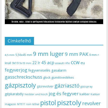
Címkefelhő
9 mm luger
9 mm PAK
5,56x45 mm
9 mm r
4,5 mm
ccw
45 acp
22 lr
eu
knall
9x19
9x19 mm
assault rifle
fegyverjog
gasalarm
fegyverviselés
gasschreckschuss
gumilövedékes
glock
gázpisztoly
gázriasztó
gázrevolver
gázspray
jog és fegyver
gépkarabély
kaliber
heckler und koch
Kaliber
pisztoly
pistol
revolver
magazin
non lethal
M1911