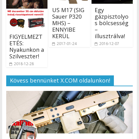
US M17 (SIG
Egy
Sauer P320
gázpisztolyo
MHS) –
s bölcsesség
ENNYIBE
–
KERÜL
illusztrálva!
FIGYELMEZT
ETÉS:
2017-01-24
2016-12-07
Nyakunkon a
Szilveszter!
2018-12-28
Kövess bennünket X.COM oldalunkon!