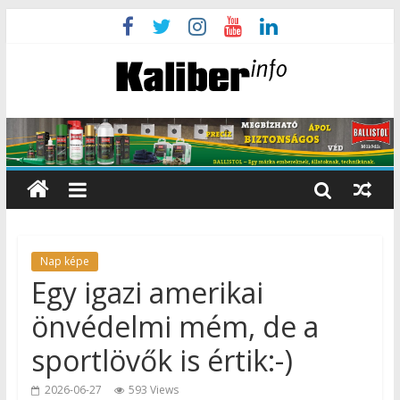
Nap képe
Egy igazi amerikai
önvédelmi mém, de a
sportlövők is értik:-)
2026-06-27
593 Views