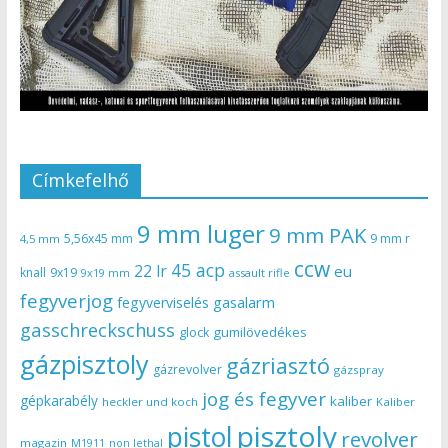
Címkefelhő
9 mm luger
9 mm PAK
5,56x45 mm
9 mm r
4,5 mm
ccw
45 acp
22 lr
eu
knall
9x19
9x19 mm
assault rifle
fegyverjog
gasalarm
fegyverviselés
gasschreckschuss
gumilövedékes
glock
gázpisztoly
gázriasztó
gázrevolver
gázspray
jog és fegyver
gépkarabély
kaliber
heckler und koch
Kaliber
pisztoly
pistol
revolver
magazin
non lethal
M1911