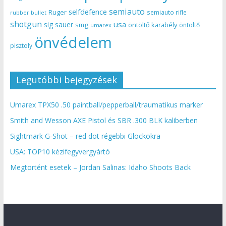
semiauto
selfdefence
Ruger
semiauto rifle
rubber bullet
shotgun
usa
sig sauer
smg
öntöltő karabély
öntöltő
umarex
önvédelem
pisztoly
Legutóbbi bejegyzések
Umarex TPX50 .50 paintball/pepperball/traumatikus marker
Smith and Wesson AXE Pistol és SBR .300 BLK kaliberben
Sightmark G-Shot – red dot régebbi Glockokra
USA: TOP10 kézifegyvergyártó
Megtörtént esetek – Jordan Salinas: Idaho Shoots Back