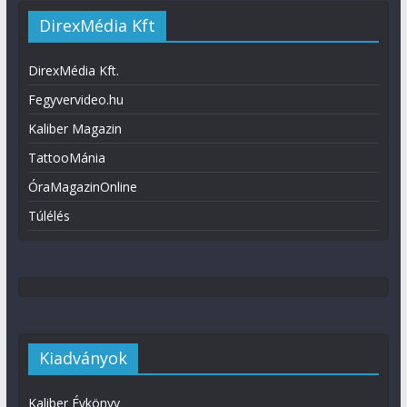
DirexMédia Kft
DirexMédia Kft.
Fegyvervideo.hu
Kaliber Magazin
TattooMánia
ÓraMagazinOnline
Túlélés
Kiadványok
Kaliber Évkönyv