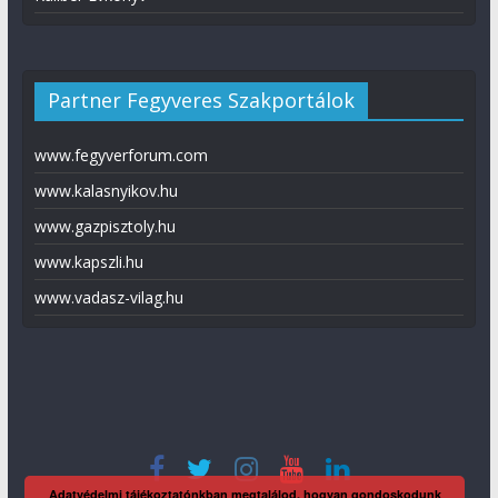
Partner Fegyveres Szakportálok
www.fegyverforum.com
www.kalasnyikov.hu
www.gazpisztoly.hu
www.kapszli.hu
www.vadasz-vilag.hu
Adatvédelmi tájékoztatónkban megtalálod, hogyan gondoskodunk