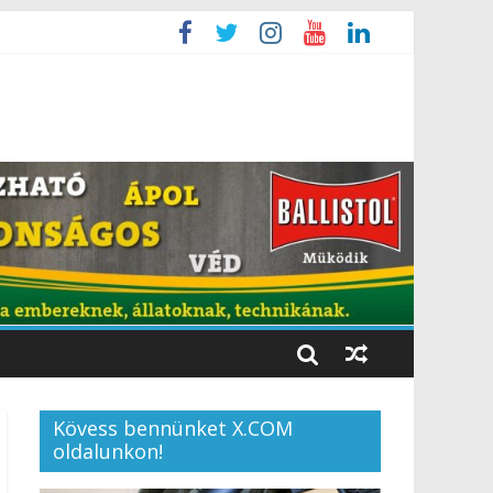
Kövess bennünket X.COM
oldalunkon!