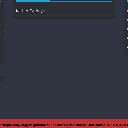
Kaliber Évkönyv
n megtalálod, hogyan gondoskodunk adataid védelméről. Oldalainkon HTTP-sütiket
Impresszum
Ada