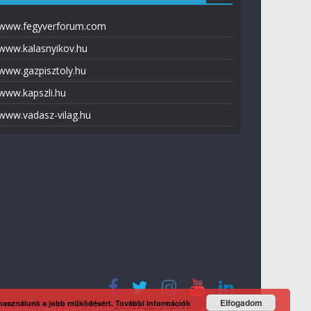
www.fegyverforum.com
www.kalasnyikov.hu
www.gazpisztoly.hu
www.kapszli.hu
www.vadasz-vilag.hu
Elfogadom
 használunk a jobb működésért.
További információk
tvédelmi tájékoztató
Média ajánlat
Előfizetés
Kapcsolat