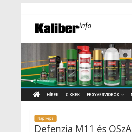
HÍREK
CIKKEK
FEGYVERVIDEÓK
Nap képe
Defenzia M11 és OSzA 