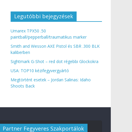
Legutóbbi bejegyzések
Umarex TPX50 .50
paintball/pepperball/traumatikus marker
Smith and Wesson AXE Pistol és SBR .300 BLK
kaliberben
Sightmark G-Shot – red dot régebbi Glockokra
USA: TOP10 kézifegyvergyártó
Megtörtént esetek – Jordan Salinas: Idaho
Shoots Back
Partner Fegyveres Szakportálok