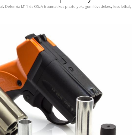
,
,
,
,
al
Defenzia M11 és OSzA traumatikus pisztolyok
gumilövedékes
less lethal