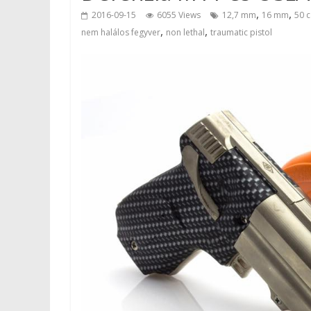
,
,
2016-09-15
6055 Views
12,7 mm
16 mm
50 c
,
,
nem halálos fegyver
non lethal
traumatic pistol