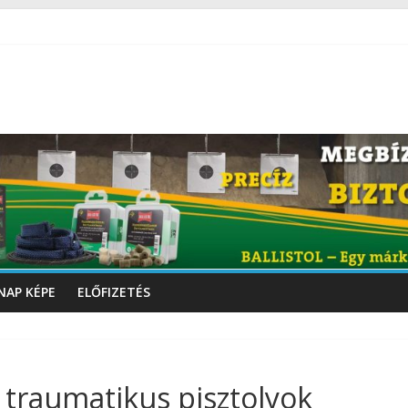
NAP KÉPE
ELŐFIZETÉS
traumatikus pisztolyok