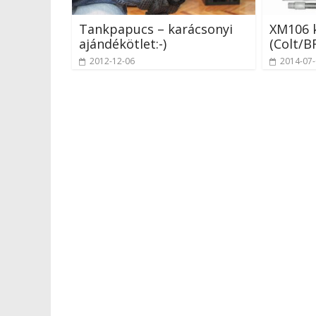
Tankpapucs – karácsonyi
XM106 k
ajándékötlet:-)
(Colt/B
2012-12-06
2014-07