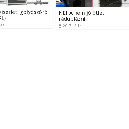
ísérleti golyószóró
NÉHA nem jó ötlet
RL)
ráduplázni!
-09
2017-12-14