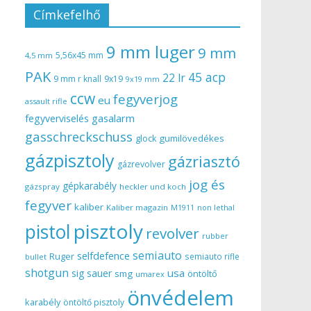
Címkefelhő
9 mm luger
9 mm
5,56x45 mm
4,5 mm
PAK
45 acp
22 lr
9 mm r knall
9x19
9x19 mm
ccw
fegyverjog
eu
assault rifle
gasalarm
fegyverviselés
gasschreckschuss
gumilövedékes
glock
gázpisztoly
gázriasztó
gázrevolver
jog és
gépkarabély
gázspray
heckler und koch
fegyver
kaliber
Kaliber magazin
non lethal
M1911
pisztoly
pistol
revolver
rubber
semiauto
selfdefence
Ruger
semiauto rifle
bullet
shotgun
usa
sig sauer
smg
öntöltő
umarex
önvédelem
karabély
öntöltő pisztoly