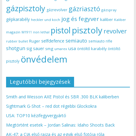
gázpisztoly
gázriasztó
gázrevolver
gázspray
jog és fegyver
gépkarabély
kaliber
heckler und koch
Kaliber
pisztoly
pistol
revolver
magazin
non lethal
M1911
semiauto
selfdefence
Ruger
semiauto rifle
rubber bullet
shotgun
usa
sig sauer
smg
öntöltő karabély
öntöltő
umarex
önvédelem
pisztoly
Legutóbbi bejegyzések
Smith and Wesson AXE Pistol és SBR .300 BLK kaliberben
Sightmark G-Shot – red dot régebbi Glockokra
USA: TOP10 kézifegyvergyártó
Megtörtént esetek – Jordan Salinas: Idaho Shoots Back
AK-47: a CIA első rajza és az egyik első fotója róla