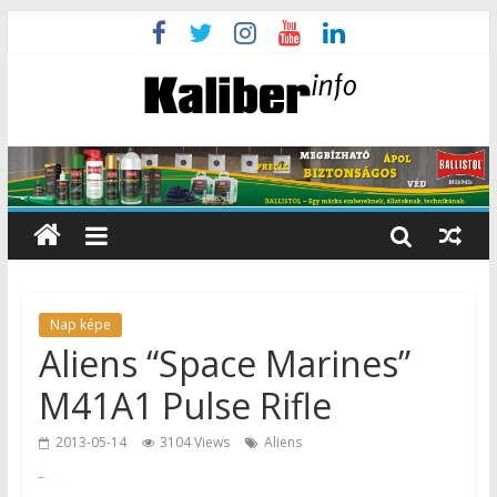
Nap képe
Aliens “Space Marines”
M41A1 Pulse Rifle
2013-05-14
3104 Views
Aliens