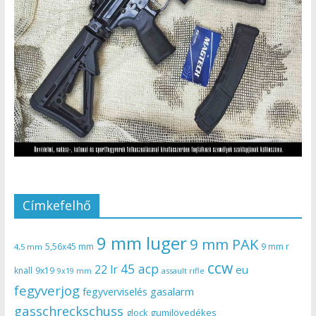
Címkefelhő
9 mm luger
9 mm PAK
5,56x45 mm
9 mm r
4,5 mm
ccw
45 acp
22 lr
eu
knall
9x19
9x19 mm
assault rifle
fegyverjog
gasalarm
fegyverviselés
gasschreckschuss
gumilövedékes
glock