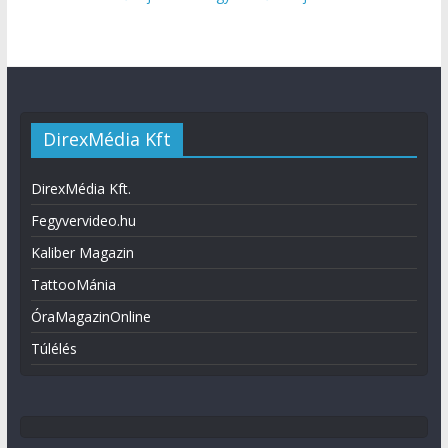
DirexMédia Kft
DirexMédia Kft.
Fegyvervideo.hu
Kaliber Magazin
TattooMánia
ÓraMagazinOnline
Túlélés