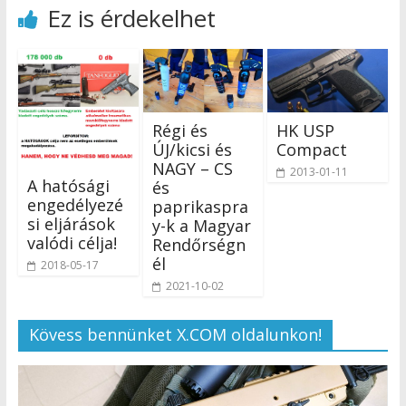
Ez is érdekelhet
Régi és
HK USP
ÚJ/kicsi és
Compact
NAGY – CS
2013-01-11
A hatósági
és
engedélyezé
paprikaspra
si eljárások
y-k a Magyar
valódi célja!
Rendőrségn
él
2018-05-17
2021-10-02
Kövess bennünket X.COM oldalunkon!