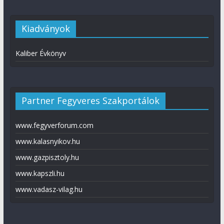
Kiadványok
Kaliber Évkönyv
Partner Fegyveres Szakportálok
www.fegyverforum.com
www.kalasnyikov.hu
www.gazpisztoly.hu
www.kapszli.hu
www.vadasz-vilag.hu