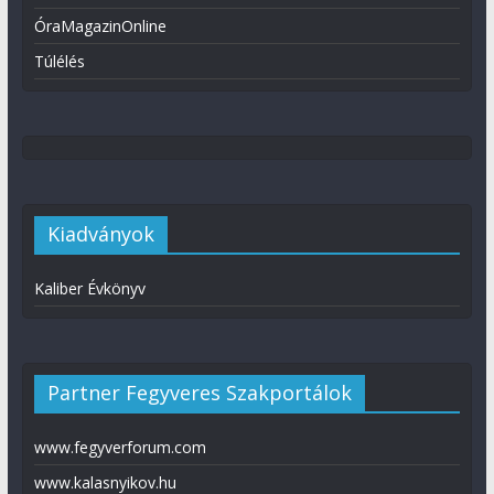
ÓraMagazinOnline
Túlélés
Kiadványok
Kaliber Évkönyv
Partner Fegyveres Szakportálok
www.fegyverforum.com
www.kalasnyikov.hu