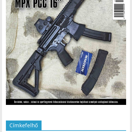
Címkefelhő