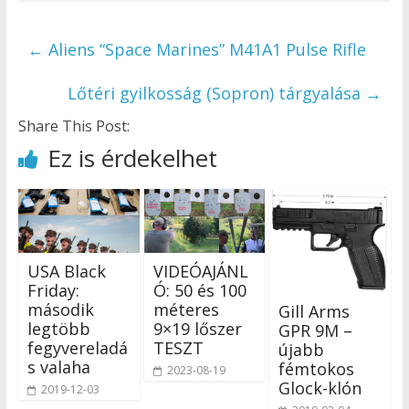
←
Aliens “Space Marines” M41A1 Pulse Rifle
Lőtéri gyilkosság (Sopron) tárgyalása
→
Share This Post:
Ez is érdekelhet
USA Black
VIDEÓAJÁNL
Friday:
Ó: 50 és 100
második
méteres
Gill Arms
legtöbb
9×19 lőszer
GPR 9M –
fegyvereladá
TESZT
újabb
s valaha
fémtokos
2023-08-19
Glock-klón
2019-12-03