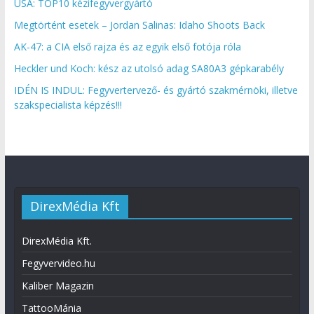
USA: TOP10 kézifegyvergyártó
Megtörtént esetek – Jordan Salinas: Idaho Shoots Back
AK-47: a CIA első rajza és az egyik első fotója róla
Heckler und Koch: kész az utolsó adag SA80A3 gépkarabély
IDÉN IS INDUL: Fegyvertervező- és gyártó szakmérnöki, illetve
szakspecialista képzés!!!
DirexMédia Kft
DirexMédia Kft.
Fegyvervideo.hu
Kaliber Magazin
TattooMánia