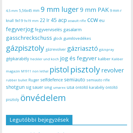
9 mm luger
9 mm PAK
5,56x45 mm
9 mm r
4,5 mm
ccw
45 acp
22 lr
eu
knall
9x19
9x19 mm
assault rifle
fegyverjog
gasalarm
fegyverviselés
gasschreckschuss
gumilövedékes
glock
gázpisztoly
gázriasztó
gázrevolver
gázspray
jog és fegyver
gépkarabély
kaliber
heckler und koch
Kaliber
pisztoly
pistol
revolver
magazin
non lethal
M1911
semiauto
selfdefence
Ruger
semiauto rifle
rubber bullet
shotgun
usa
sig sauer
smg
öntöltő karabély
öntöltő
umarex
önvédelem
pisztoly
Legutóbbi bejegyzések