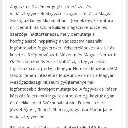
Augusztus 24.-én megnyílt a Vadászat és
vadászfegyverek Magyarországon kiállítás a Magyar
Mezőgazdasági Múzeumban – (ennek egyik kurátora
dr. Németh Balázs, a Kaliber magazin rendszeres
szerzője, hadtörténész), mely bemutatja a
honfoglalástól napjainkig a vadászatra használt
legfontosabb fegyvereket, felszereléseket. A kiállítás
kerete a Szépművészeti Múzeum és Magyar Nemzeti
Galéria képzőművészeti kiállítása, a fegyverekkel
foglalkozó rész pedig a Magyar Nemzeti Múzeum, HM
Hadtörténeti Intézet és Múzeum, valamint a Magyar
Mezőgazdasági Múzeum gyűjteményeinek
legfontosabb darabjait mutatja be. A fegyverkiállításon
kétszáz feletti műtárgy tekinthető meg, köztük olyan
értékekkel, mint Széchenyi István, Ferenc József,
József Ágost, Rudolf főherceg vagy akár Kádár János
vadászfegyverei.
Bővebben az alábbi linken, ahol virtuális 360-fokos