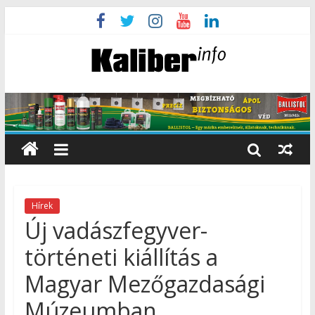
Hírek
Új vadászfegyver-
történeti kiállítás a
Magyar Mezőgazdasági
Múzeumban