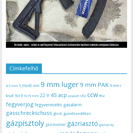
Címkefelhő
9 mm luger
9 mm PAK
5,56x45 mm
9 mm r
4,5 mm
ccw
45 acp
22 lr
eu
knall
9x19
9x19 mm
assault rifle
fegyverjog
gasalarm
fegyverviselés
gasschreckschuss
gumilövedékes
glock
gázpisztoly
gázriasztó
gázrevolver
gázspray