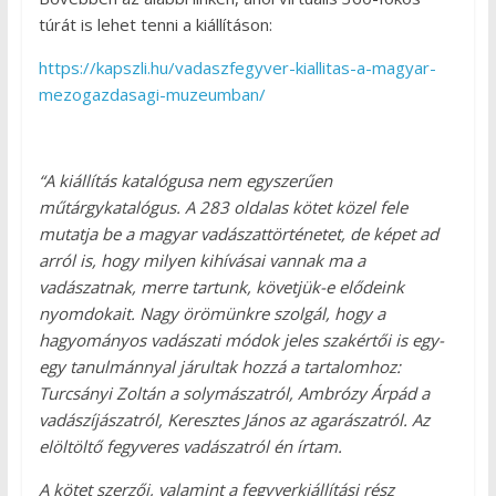
túrát is lehet tenni a kiállításon:
https://kapszli.hu/vadaszfegyver-kiallitas-a-magyar-
mezogazdasagi-muzeumban/
“A kiállítás katalógusa nem egyszerűen
műtárgykatalógus. A 283 oldalas kötet közel fele
mutatja be a magyar vadászattörténetet, de képet ad
arról is, hogy milyen kihívásai vannak ma a
vadászatnak, merre tartunk, követjük-e elődeink
nyomdokait. Nagy örömünkre szolgál, hogy a
hagyományos vadászati módok jeles szakértői is egy-
egy tanulmánnyal járultak hozzá a tartalomhoz:
Turcsányi Zoltán a solymászatról, Ambrózy Árpád a
vadászíjászatról, Keresztes János az agarászatról. Az
elöltöltő fegyveres vadászatról én írtam.
A kötet szerzői, valamint a fegyverkiállítási rész