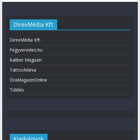
DirexMédia Kft
DirexMédia Kft.
Fegyvervideo.hu
Kaliber Magazin
TattooMánia
ÓraMagazinOnline
Túlélés
Kiadványok