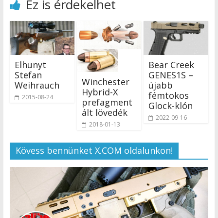
Ez is érdekelhet
Elhunyt
Bear Creek
Stefan
GENES1S –
Winchester
Weihrauch
újabb
Hybrid-X
fémtokos
2015-08-24
prefagment
Glock-klón
ált lövedék
2022-09-16
2018-01-13
Kövess bennünket X.COM oldalunkon!