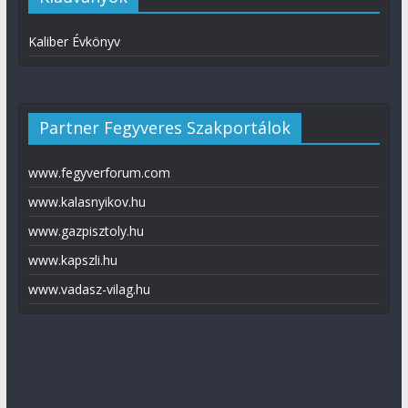
Kaliber Évkönyv
Partner Fegyveres Szakportálok
www.fegyverforum.com
www.kalasnyikov.hu
www.gazpisztoly.hu
www.kapszli.hu
www.vadasz-vilag.hu