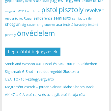
jog és fegyver
gépkarabély
kaliber
heckler und koch
Kaliber
pisztoly
pistol
revolver
magazin
non lethal
M1911
semiauto
selfdefence
Ruger
semiauto rifle
rubber bullet
shotgun
usa
sig sauer
smg
öntöltő karabély
öntöltő
umarex
önvédelem
pisztoly
Legutóbbi bejegyzések
Smith and Wesson AXE Pistol és SBR .300 BLK kaliberben
Sightmark G-Shot – red dot régebbi Glockokra
USA: TOP10 kézifegyvergyártó
Megtörtént esetek – Jordan Salinas: Idaho Shoots Back
AK-47: a CIA első rajza és az egyik első fotója róla