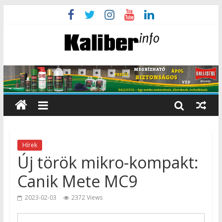
Hírek
Új török mikro-kompakt:
Canik Mete MC9
2023-02-03
2372 Views