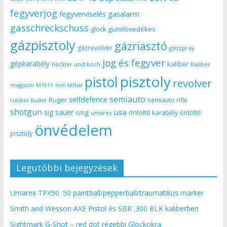
fegyverjog
gasalarm
fegyverviselés
gasschreckschuss
gumilövedékes
glock
gázpisztoly
gázriasztó
gázrevolver
gázspray
jog és fegyver
gépkarabély
kaliber
heckler und koch
Kaliber
pisztoly
pistol
revolver
magazin
non lethal
M1911
semiauto
selfdefence
Ruger
semiauto rifle
rubber bullet
shotgun
usa
sig sauer
smg
öntöltő karabély
öntöltő
umarex
önvédelem
pisztoly
Legutóbbi bejegyzések
Umarex TPX50 .50 paintball/pepperball/traumatikus marker
Smith and Wesson AXE Pistol és SBR .300 BLK kaliberben
Sightmark G-Shot – red dot régebbi Glockokra