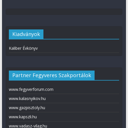
Kiadványok
Kaliber Évkönyv
Partner Fegyveres Szakportálok
www.fegyverforum.com
www.kalasnyikov.hu
www.gazpisztoly.hu
www.kapszli.hu
www.vadasz-vilag.hu