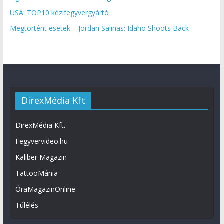
USA: TOP10 kézifegyvergyártó
Megtörtént esetek – Jordan Salinas: Idaho Shoots Back
DirexMédia Kft
DirexMédia Kft.
Fegyvervideo.hu
Kaliber Magazin
TattooMánia
ÓraMagazinOnline
Túlélés