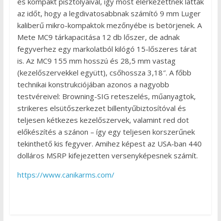
és kompakt pisztolyaival, így most elérkezettnek látták
az időt, hogy a legdivatosabbnak számító 9 mm Luger
kaliberű mikro-kompaktok mezőnyébe is betörjenek. A
Mete MC9 tárkapacitása 12 db lőszer, de adnak
fegyverhez egy markolatból kilógó 15-lőszeres tárat
is. Az MC9 155 mm hosszú és 28,5 mm vastag
(kezelőszervekkel együtt), csőhossza 3,18″. A főbb
technikai konstrukciójában azonos a nagyobb
testvéreivel: Browning-SIG reteszelés, műanyagtok,
strikeres elsütőszerkezet billentyűbiztosítóval és
teljesen kétkezes kezelőszervek, valamint red dot
előkészítés a szánon – így egy teljesen korszerűnek
tekinthető kis fegyver. Amihez képest az USA-ban 440
dolláros MSRP kifejezetten versenyképesnek számít.
https://www.canikarms.com/