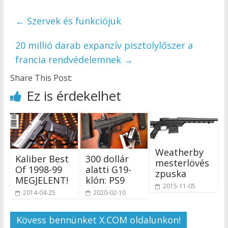
←
Szervek és funkciójuk
20 millió darab expanzív pisztolylőszer a
francia rendvédelemnek
→
Share This Post:
Ez is érdekelhet
Weatherby
Kaliber Best
300 dollár
mesterlövés
Of 1998-99
alatti G19-
zpuska
MEGJELENT!
klón: PS9
2015-11-05
2014-04-25
2020-02-10
Kövess bennünket X.COM oldalunkon!