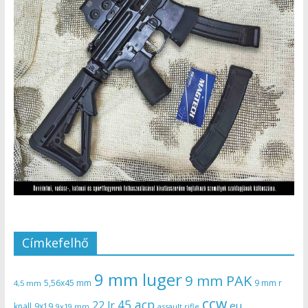
Címkefelhő
9 mm luger
9 mm PAK
5,56x45 mm
9 mm r
4,5 mm
ccw
45 acp
22 lr
eu
knall
9x19
9x19 mm
assault rifle