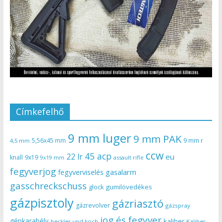
Címkefelhő
9 mm luger
9 mm PAK
5,56x45 mm
9 mm r
4,5 mm
ccw
45 acp
22 lr
eu
knall
9x19
9x19 mm
assault rifle
fegyverjog
gasalarm
fegyverviselés
gasschreckschuss
gumilövedékes
glock
gázpisztoly
gázriasztó
gázrevolver
gázspray
jog és fegyver
gépkarabély
kaliber
heckler und koch
Kaliber