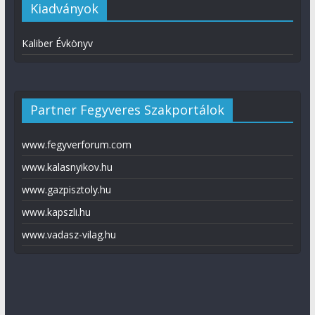
Kiadványok
Kaliber Évkönyv
Partner Fegyveres Szakportálok
www.fegyverforum.com
www.kalasnyikov.hu
www.gazpisztoly.hu
www.kapszli.hu
www.vadasz-vilag.hu