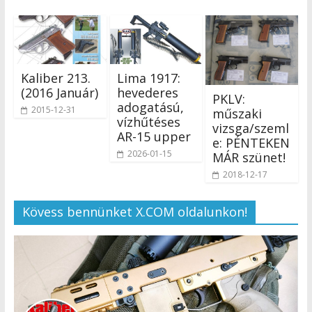
Kaliber 213.
Lima 1917:
(2016 Január)
hevederes
PKLV:
adogatású,
2015-12-31
műszaki
vízhűtéses
vizsga/szeml
AR-15 upper
e: PÉNTEKEN
2026-01-15
MÁR szünet!
2018-12-17
Kövess bennünket X.COM oldalunkon!