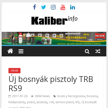
Hírek
Új bosnyák pisztoly TRB
RS9
,
,
2017-07-26
3694 Views
bosni y herzegovina
bosznia
,
,
,
,
,
,
hadipisztoly
pistol
pisztoly
rs9
service pistol
trb
Új bosnyák