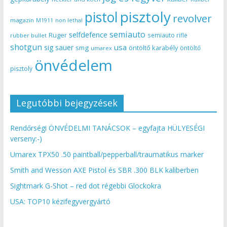
pisztoly
pistol
revolver
magazin
non lethal
M1911
semiauto
selfdefence
Ruger
semiauto rifle
rubber bullet
shotgun
usa
sig sauer
smg
öntöltő karabély
öntöltő
umarex
önvédelem
pisztoly
Legutóbbi bejegyzések
Rendőrségi ÖNVÉDELMI TANÁCSOK – egyfajta HÜLYESÉGI
verseny:-)
Umarex TPX50 .50 paintball/pepperball/traumatikus marker
Smith and Wesson AXE Pistol és SBR .300 BLK kaliberben
Sightmark G-Shot – red dot régebbi Glockokra
USA: TOP10 kézifegyvergyártó