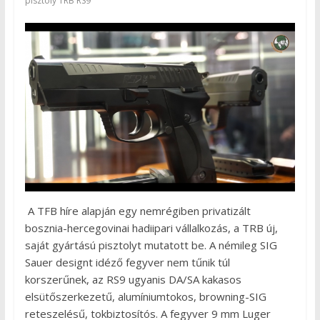
pisztoly TRB RS9
A TFB híre alapján egy nemrégiben privatizált
bosznia-hercegovinai hadiipari vállalkozás, a TRB új,
saját gyártású pisztolyt mutatott be. A némileg SIG
Sauer designt idéző fegyver nem tűnik túl
korszerűnek, az RS9 ugyanis DA/SA kakasos
elsütőszerkezetű, alumíniumtokos, browning-SIG
reteszelésű, tokbiztosítós. A fegyver 9 mm Luger