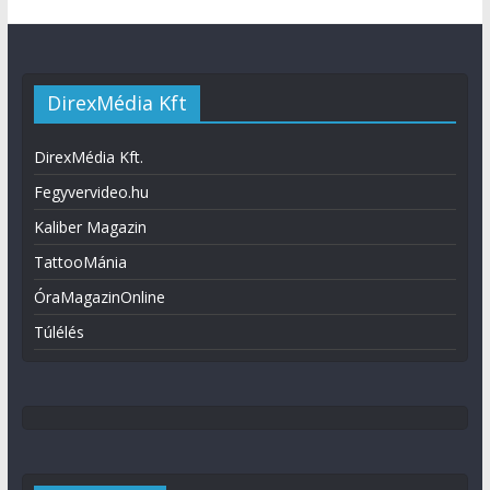
DirexMédia Kft
DirexMédia Kft.
Fegyvervideo.hu
Kaliber Magazin
TattooMánia
ÓraMagazinOnline
Túlélés