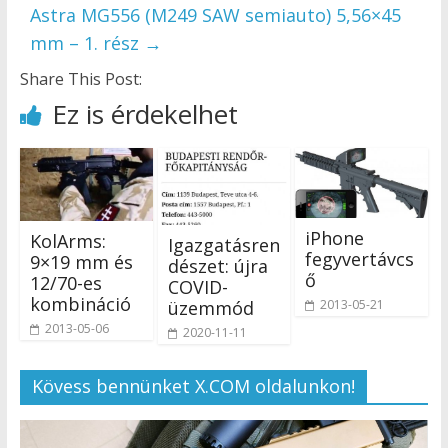
Astra MG556 (M249 SAW semiauto) 5,56×45
mm – 1. rész
→
Share This Post:
Ez is érdekelhet
iPhone
KolArms:
Igazgatásren
fegyvertávcs
9×19 mm és
dészet: újra
ő
12/70-es
COVID-
kombináció
2013-05-21
üzemmód
2013-05-06
2020-11-11
Kövess bennünket X.COM oldalunkon!