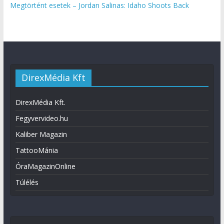
Megtörtént esetek – Jordan Salinas: Idaho Shoots Back
DirexMédia Kft
DirexMédia Kft.
Fegyvervideo.hu
Kaliber Magazin
TattooMánia
ÓraMagazinOnline
Túlélés