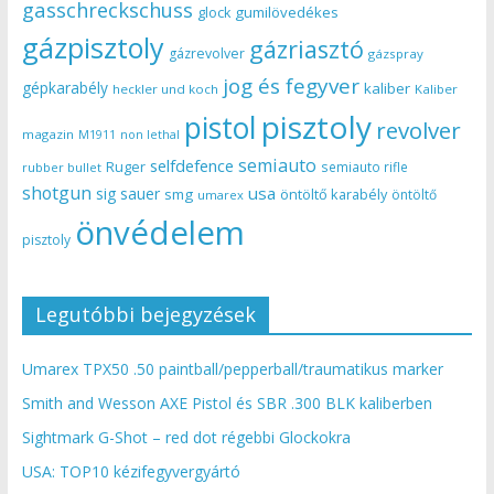
gasschreckschuss
gumilövedékes
glock
gázpisztoly
gázriasztó
gázrevolver
gázspray
jog és fegyver
gépkarabély
kaliber
heckler und koch
Kaliber
pisztoly
pistol
revolver
magazin
non lethal
M1911
semiauto
selfdefence
Ruger
semiauto rifle
rubber bullet
shotgun
usa
sig sauer
smg
öntöltő karabély
öntöltő
umarex
önvédelem
pisztoly
Legutóbbi bejegyzések
Umarex TPX50 .50 paintball/pepperball/traumatikus marker
Smith and Wesson AXE Pistol és SBR .300 BLK kaliberben
Sightmark G-Shot – red dot régebbi Glockokra
USA: TOP10 kézifegyvergyártó