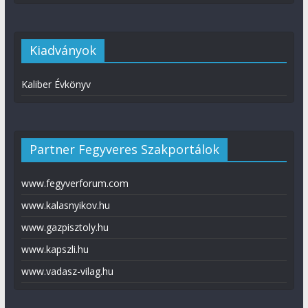
Kiadványok
Kaliber Évkönyv
Partner Fegyveres Szakportálok
www.fegyverforum.com
www.kalasnyikov.hu
www.gazpisztoly.hu
www.kapszli.hu
www.vadasz-vilag.hu