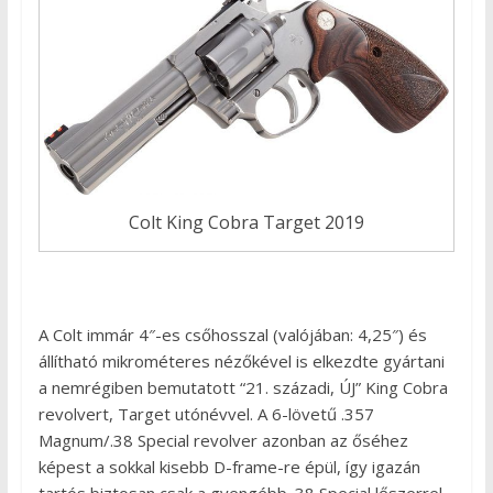
Colt King Cobra Target 2019
A Colt immár 4″-es csőhosszal (valójában: 4,25″) és
állítható mikrométeres nézőkével is elkezdte gyártani
a nemrégiben bemutatott “21. századi, ÚJ” King Cobra
revolvert, Target utónévvel. A 6-lövetű .357
Magnum/.38 Special revolver azonban az őséhez
képest a sokkal kisebb D-frame-re épül, így igazán
tartós biztosan csak a gyengébb .38 Special lőszerrel