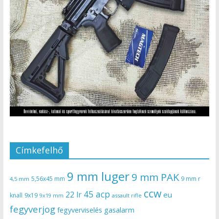
Címkefelhő
9 mm luger
9 mm PAK
5,56x45 mm
9 mm r
4,5 mm
ccw
45 acp
22 lr
eu
knall
9x19
9x19 mm
assault rifle
fegyverjog
gasalarm
fegyverviselés