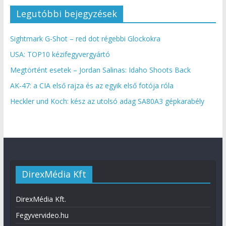
Legutóbbi bejegyzések
Sightmark G-Shot – red dot régebbi Glockokra
USA: TOP10 kézifegyvergyártó
Megtörtént esetek – Jordan Salinas: Idaho Shoots Back
AK-47: a CIA első rajza és az egyik első fotója róla
Heckler und Koch: kész az utolsó adag SA80A3 gépkarabély
DirexMédia Kft
DirexMédia Kft.
Fegyvervideo.hu