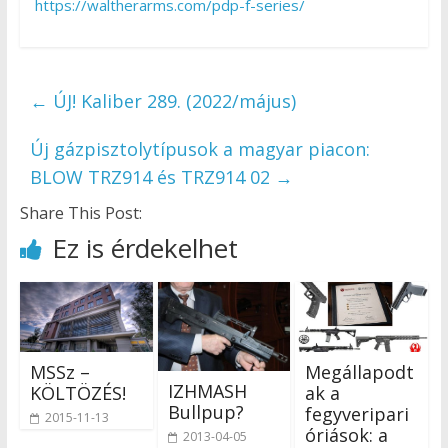
https://waltherarms.com/pdp-f-series/
←
ÚJ! Kaliber 289. (2022/május)
Új gázpisztolytípusok a magyar piacon:
BLOW TRZ914 és TRZ914 02
→
Share This Post:
Ez is érdekelhet
MSSz –
Megállapodt
IZHMASH
KÖLTÖZÉS!
ak a
Bullpup?
fegyveripari
2015-11-13
óriások: a
2013-04-05