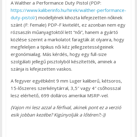
A Walther a Performance Duty Pistol (PDP:
https://www.kaliberinfo.hu/hirek/walther-performance-
duty-pistol/
) modelljének kihozta kifejezetten nőknek
szánt (F: Female) PDP-F kivitelét, ez azonban nem egy
rózsaszín műanyagtoktól lett “női”, hanem a gyártó
közlése szerint a markolatot faragták át olyanra, hogy
megfeleljen a tipikus női kéz jellegzetességeinek
ergonómiailag. Más kérdés, hogy egy full-size
szolgálati jellegű pisztolyból készítették, aminek a
szánja is kifejezetten vaskos.
A fegyver egyébként 9 mm Luger kaliberű, kétsoros,
15-lőszeres szerkénytárral, 3,5″ vagy 4″ csőhosszal
lesz elérhető, 699 dolláros amerikai MSRP-vel.
(Vajon mi lesz azzal a férfival, akinek pont ez a verzió
esik jobban kezébe? Kigúnyolják a lőtéren?:-))