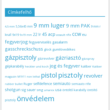
Címkefelhő
9 mm luger
9 mm PAK
5,56x45 mm
9 mm r
4,5 mm
ccw
45 acp
22 lr
eu
knall
9x19
9x19 mm
assault rifle
fegyverjog
gasalarm
fegyverviselés
gasschreckschuss
gumilövedékes
glock
gázpisztoly
gázriasztó
gázrevolver
gázspray
jog és fegyver
gépkarabély
kaliber
heckler und koch
Kaliber
pisztoly
pistol
revolver
magazin
non lethal
M1911
semiauto
selfdefence
Ruger
semiauto rifle
rubber bullet
shotgun
usa
sig sauer
smg
öntöltő karabély
öntöltő
umarex
önvédelem
pisztoly