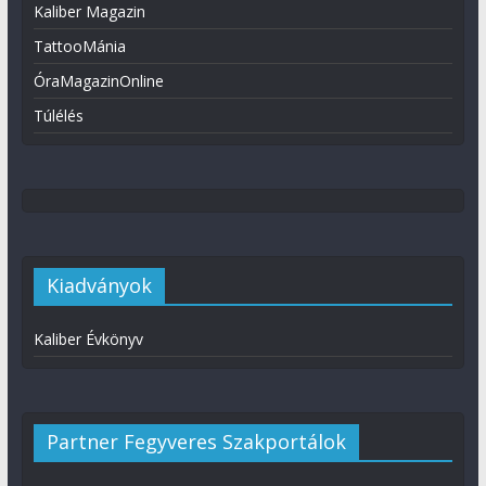
Kaliber Magazin
TattooMánia
ÓraMagazinOnline
Túlélés
Kiadványok
Kaliber Évkönyv
Partner Fegyveres Szakportálok