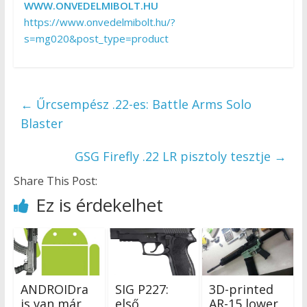
WWW.ONVEDELMIBOLT.HU
https://www.onvedelmibolt.hu/?
s=mg020&post_type=product
←
Űrcsempész .22-es: Battle Arms Solo
Blaster
GSG Firefly .22 LR pisztoly tesztje
→
Share This Post:
Ez is érdekelhet
ANDROIDra
SIG P227:
3D-printed
is van már
első
AR-15 lower