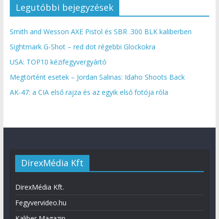
Legutóbbi bejegyzések
Smith and Wesson AXE Pistol és SBR .300 BLK kaliberben
Sightmark G-Shot – red dot régebbi Glockokra
USA: TOP10 kézifegyvergyártó
Megtörtént esetek – Jordan Salinas: Idaho Shoots Back
AK-47: a CIA első rajza és az egyik első fotója róla
DirexMédia Kft
DirexMédia Kft.
Fegyvervideo.hu
Kaliber Magazin