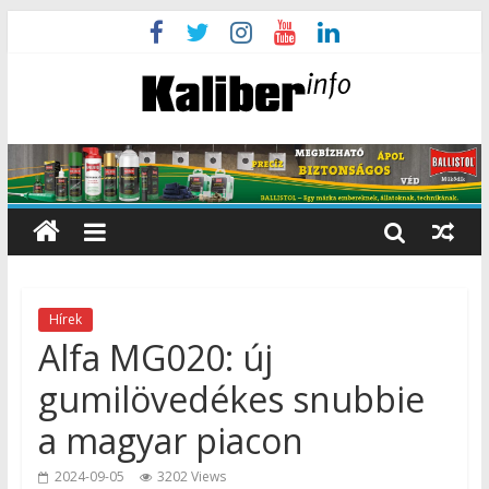
Hírek
Alfa MG020: új
gumilövedékes snubbie
a magyar piacon
2024-09-05
3202 Views