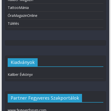
TattooMánia
ÓraMagazinOnline
Túlélés
Kiadványok
Kaliber Évkönyv
Partner Fegyveres Szakportálok
www.fegyverforum.com