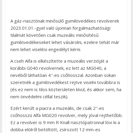
A gáz-riasztónak minősülő gumilövedékes revolverek
2023.01.01.-gyel való újonnan forgalmazhatósági
tilalmát követően csak muzeális minősítésű
gumilövedékeseket lehet vásárolni, ezekre tehát már
nem lehet viselési engedélyt kérni.
A cseh Alfa is elkészítette a muzeális verzióját a
korábbi G040 revolvernek, ez lett az MG040, a
nevéből láthatóan 4″-es csőhosszal. Azonban sokan
szeretnék a gumilövedékest rejtve viselni továbbra is
(és ez nem is tilos közterületen kívül, és akkor sem, ha
nem önvédelmi céllal teszik).
Ezért került a piacra a muzeális, de csak 2″-es
csőhosszú Alfa MG020 revolver, mely jóval rejthetőbb.
Ez a revolver is 9 mm R Knall riasztópatronnal lövi ki a
dobba elölről betöltött, zsírozott 12 mm-es