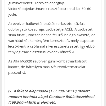
gumilövedéket. Torkolati energiája
Victor/Pobjeda/Umarex riasztópatronnal kb. 50-60
joule.
A revolver hatlövetű, elsütőszerkezete, tűzfala,
dobforgató koszorúja, csőbetétje ACÉL. A csőbetét
sima furatú, nincsen benne felülről belógó akasztó, de
van hátul két keményfém keresztstift, mely alaposan
lecsökkenti a csőfarnál a keresztmetszetet, így ebből
tényleg csak elasztikus lövedék lőhető ki.
Az Alfa MG020 revolver gumi kombatmarkolatot
kapott, de bármilyen más Alfa revolvermarkolat
passzol rá.
(x)
A fekete alapmodell (139.900-+MKH) mellett
modern kerámia-alapú Cerakote felületkezeléssel
(169.900-+MKH) is elérhető.