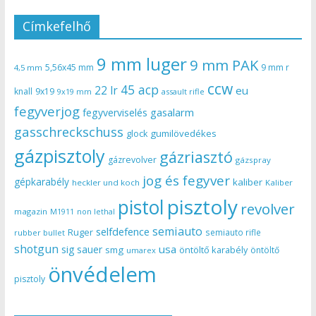
Címkefelhő
9 mm luger
9 mm PAK
5,56x45 mm
9 mm r
4,5 mm
ccw
45 acp
22 lr
eu
knall
9x19
9x19 mm
assault rifle
fegyverjog
gasalarm
fegyverviselés
gasschreckschuss
gumilövedékes
glock
gázpisztoly
gázriasztó
gázrevolver
gázspray
jog és fegyver
gépkarabély
kaliber
heckler und koch
Kaliber
pisztoly
pistol
revolver
magazin
non lethal
M1911
semiauto
selfdefence
Ruger
semiauto rifle
rubber bullet
shotgun
usa
sig sauer
smg
öntöltő karabély
öntöltő
umarex
önvédelem
pisztoly