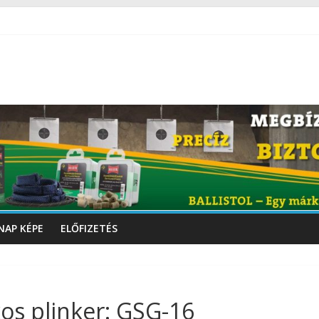
NAP KÉPE
ELŐFIZETÉS
s plinker: GSG-16