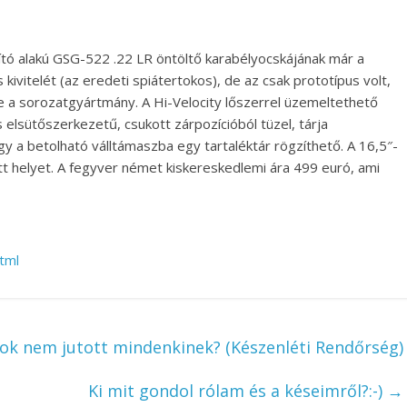
ó alakú GSG-522 .22 LR öntöltő karabélyocskájának már a
vitelét (az eredeti spiátertokos), de az csak prototípus volt,
e a sorozatgyártmány. A Hi-Velocity lőszerrel üzemeltethető
elsütőszerkezetű, csukott zárpozícióból tüzel, tárja
 a betolható válltámaszba egy tartaléktár rögzíthető. A 16,5″-
tt helyet. A fegyver német kiskereskedlemi ára 499 euró, ami
tml
 tok nem jutott mindenkinek? (Készenléti Rendőrség)
Ki mit gondol rólam és a késeimről?:-)
→