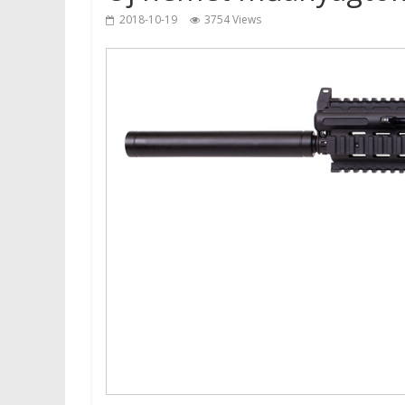
2018-10-19
3754 Views