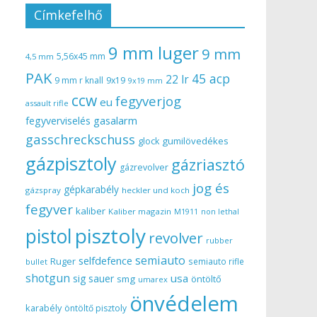
Címkefelhő
9 mm luger
9 mm
5,56x45 mm
4,5 mm
PAK
45 acp
22 lr
9 mm r knall
9x19
9x19 mm
ccw
fegyverjog
eu
assault rifle
gasalarm
fegyverviselés
gasschreckschuss
gumilövedékes
glock
gázpisztoly
gázriasztó
gázrevolver
jog és
gépkarabély
gázspray
heckler und koch
fegyver
kaliber
Kaliber magazin
non lethal
M1911
pisztoly
pistol
revolver
rubber
semiauto
selfdefence
Ruger
semiauto rifle
bullet
shotgun
usa
sig sauer
smg
öntöltő
umarex
önvédelem
karabély
öntöltő pisztoly