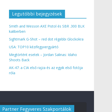
Legutóbbi bejegyzések
Smith and Wesson AXE Pistol és SBR .300 BLK
kaliberben
Sightmark G-Shot – red dot régebbi Glockokra
USA: TOP10 kézifegyvergyártó
Megtörtént esetek – Jordan Salinas: Idaho
Shoots Back
AK-47: a CIA első rajza és az egyik első fotója
róla
Partner Fegyveres Szakportálok