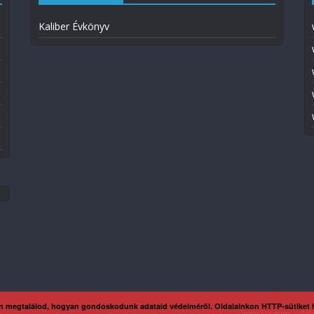
Kaliber Évkönyv
n megtalálod, hogyan gondoskodunk adataid védelméről. Oldalainkon HTTP-sütiket
Impresszum
Ada