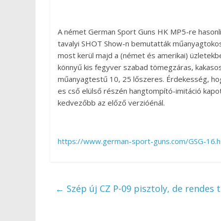
A német German Sport Guns HK MP5-re hasonlít
tavalyi SHOT Show-n bemutatták műanyagtokos ki
most kerül majd a (német és amerikai) üzletekb
könnyű kis fegyver szabad tömegzáras, kakasos 
műanyagtestű 10, 25 lőszeres. Érdekesség, hogy
es cső elülső részén hangtompító-imitáció kapo
kedvezőbb az előző verzióénál.
https://www.german-sport-guns.com/GSG-16.h
←
Szép új CZ P-09 pisztoly, de rendes