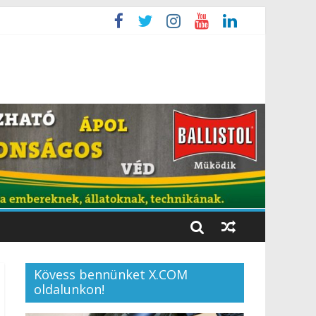
Kövess bennünket X.COM
oldalunkon!