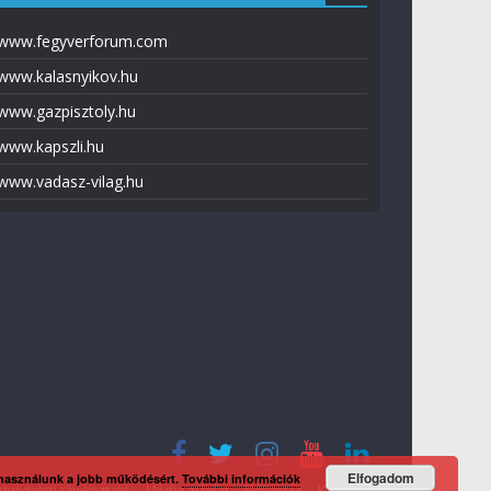
www.fegyverforum.com
www.kalasnyikov.hu
www.gazpisztoly.hu
www.kapszli.hu
www.vadasz-vilag.hu
Elfogadom
 használunk a jobb működésért.
További információk
tvédelmi tájékoztató
Média ajánlat
Előfizetés
Kapcsolat