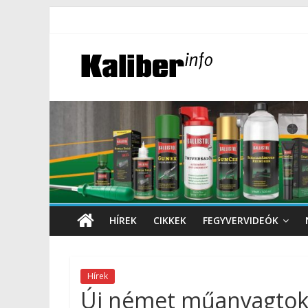
HÍREK
CIKKEK
FEGYVERVIDEÓK
Hírek
Új német műanyagtoko