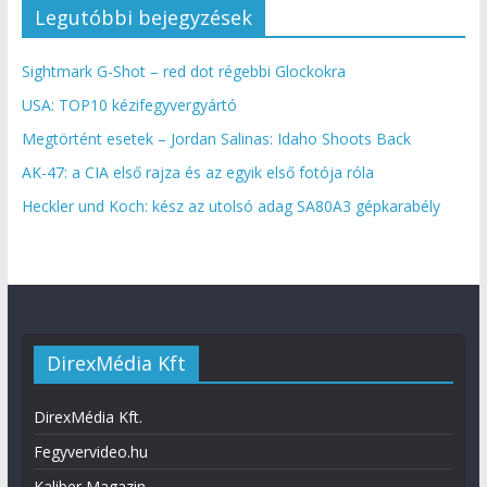
Legutóbbi bejegyzések
Sightmark G-Shot – red dot régebbi Glockokra
USA: TOP10 kézifegyvergyártó
Megtörtént esetek – Jordan Salinas: Idaho Shoots Back
AK-47: a CIA első rajza és az egyik első fotója róla
Heckler und Koch: kész az utolsó adag SA80A3 gépkarabély
DirexMédia Kft
DirexMédia Kft.
Fegyvervideo.hu
Kaliber Magazin