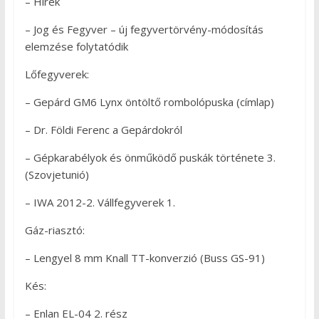
– Hírek
– Jog és Fegyver – új fegyvertörvény-módosítás
elemzése folytatódik
Lőfegyverek:
– Gepárd GM6 Lynx öntöltő rombolópuska (címlap)
– Dr. Földi Ferenc a Gepárdokról
– Gépkarabélyok és önműködő puskák története 3.
(Szovjetunió)
– IWA 2012-2. Vállfegyverek 1.
Gáz-riasztó:
– Lengyel 8 mm Knall TT-konverzió (Buss GS-91)
Kés:
– Enlan EL-04 2. rész