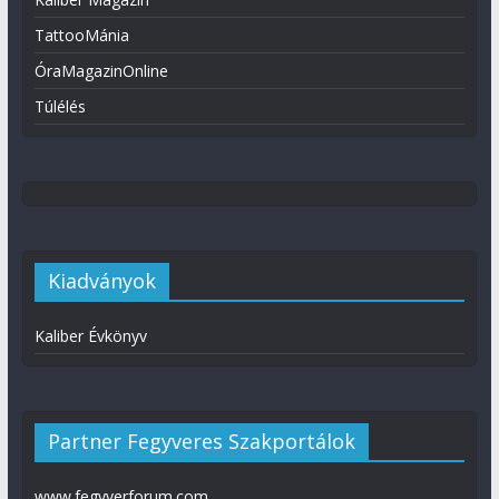
TattooMánia
ÓraMagazinOnline
Túlélés
Kiadványok
Kaliber Évkönyv
Partner Fegyveres Szakportálok
www.fegyverforum.com