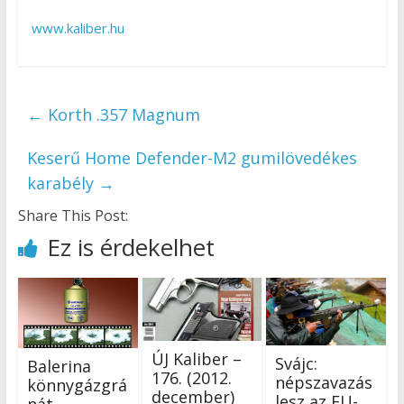
www.kaliber.hu
←
Korth .357 Magnum
Keserű Home Defender-M2 gumilövedékes
karabély
→
Share This Post:
Ez is érdekelhet
ÚJ Kaliber –
Svájc:
Balerina
176. (2012.
népszavazás
könnygázgrá
december)
lesz az EU-
nát