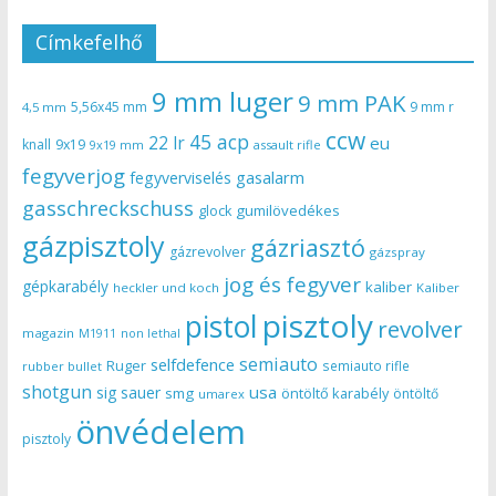
Címkefelhő
9 mm luger
9 mm PAK
5,56x45 mm
9 mm r
4,5 mm
ccw
45 acp
22 lr
eu
knall
9x19
9x19 mm
assault rifle
fegyverjog
gasalarm
fegyverviselés
gasschreckschuss
gumilövedékes
glock
gázpisztoly
gázriasztó
gázrevolver
gázspray
jog és fegyver
gépkarabély
kaliber
heckler und koch
Kaliber
pisztoly
pistol
revolver
magazin
non lethal
M1911
semiauto
selfdefence
Ruger
semiauto rifle
rubber bullet
shotgun
usa
sig sauer
smg
öntöltő karabély
öntöltő
umarex
önvédelem
pisztoly