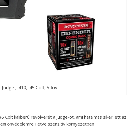
dge , .410, .45 Colt, 5-löv.
 Colt kaliberű revolverét a Judge-ot, ami hatalmas siker lett az
lleni önvédelemre illetve szenzitív környezetben