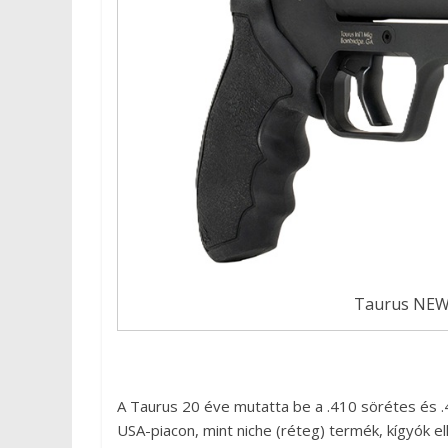
Taurus NEW Ju
A Taurus 20 éve mutatta be a .410 sörétes és .45
USA-piacon, mint niche (réteg) termék, kígyók e