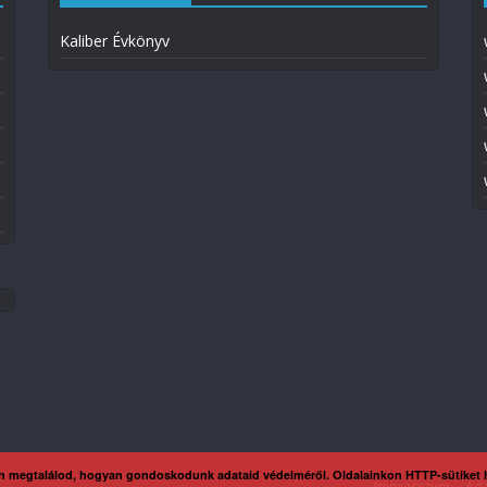
Kaliber Évkönyv
n megtalálod, hogyan gondoskodunk adataid védelméről. Oldalainkon HTTP-sütiket
Impresszum
Ada