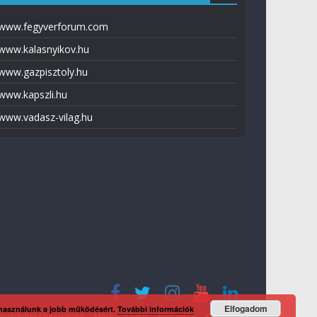
www.fegyverforum.com
www.kalasnyikov.hu
www.gazpisztoly.hu
www.kapszli.hu
www.vadasz-vilag.hu
Elfogadom
 használunk a jobb működésért.
További információk
tvédelmi tájékoztató
Média ajánlat
Előfizetés
Kapcsolat