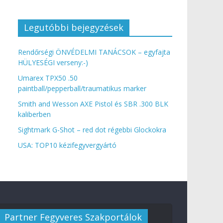
Legutóbbi bejegyzések
Rendőrségi ÖNVÉDELMI TANÁCSOK – egyfajta
HÜLYESÉGI verseny:-)
Umarex TPX50 .50
paintball/pepperball/traumatikus marker
Smith and Wesson AXE Pistol és SBR .300 BLK
kaliberben
Sightmark G-Shot – red dot régebbi Glockokra
USA: TOP10 kézifegyvergyártó
Partner Fegyveres Szakportálok