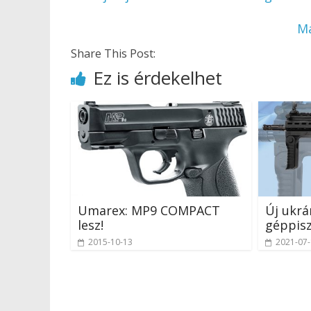
Ma
Share This Post:
Ez is érdekelhet
Umarex: MP9 COMPACT
Új ukr
lesz!
géppisz
2015-10-13
2021-07