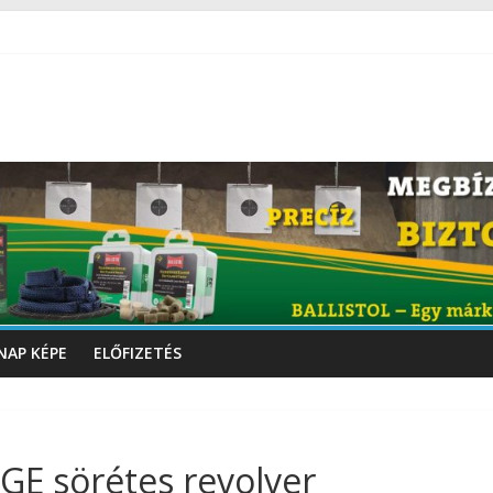
NAP KÉPE
ELŐFIZETÉS
GE sörétes revolver