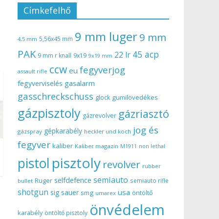
Címkefelhő
9 mm luger
9 mm
5,56x45 mm
4,5 mm
PAK
45 acp
22 lr
9 mm r knall
9x19
9x19 mm
ccw
fegyverjog
eu
assault rifle
gasalarm
fegyverviselés
gasschreckschuss
gumilövedékes
glock
gázpisztoly
gázriasztó
gázrevolver
jog és
gépkarabély
gázspray
heckler und koch
fegyver
kaliber
Kaliber magazin
non lethal
M1911
pisztoly
pistol
revolver
rubber
semiauto
selfdefence
Ruger
semiauto rifle
bullet
shotgun
usa
sig sauer
smg
öntöltő
umarex
önvédelem
karabély
öntöltő pisztoly