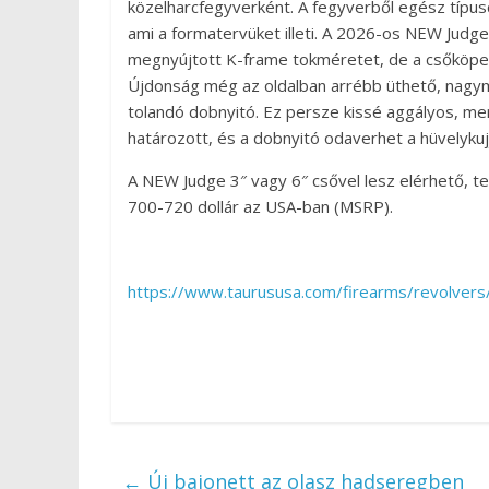
közelharcfegyverként. A fegyverből egész típuscs
ami a formatervüket illeti. A 2026-os NEW Judge
megnyújtott K-frame tokméretet, de a csőköpeny
Újdonság még az oldalban arrébb üthető, nagym
tolandó dobnyitó. Ez persze kissé aggályos, me
határozott, és a dobnyitó odaverhet a hüvelykuj
A NEW Judge 3″ vagy 6″ csővel lesz elérhető, te
700-720 dollár az USA-ban (MSRP).
https://www.taurususa.com/firearms/revolvers
←
Új bajonett az olasz hadseregben