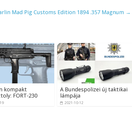
rlin Mad Pig Customs Edition 1894 .357 Magnum
→
án kompakt
A Bundespolizei új taktikai
toly: FORT-230
lámpája
-19
2021-10-12