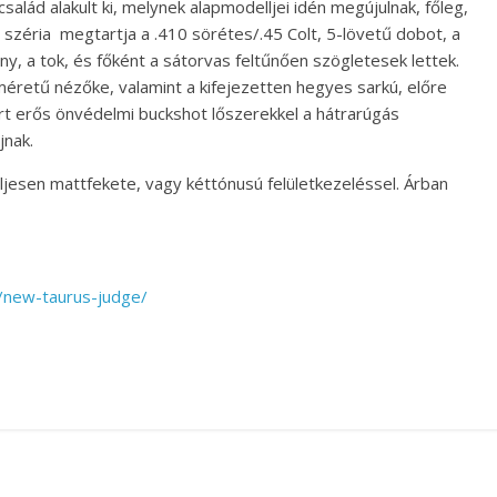
alád alakult ki, melynek alapmodelljei idén megújulnak, főleg,
 széria megtartja a .410 sörétes/.45 Colt, 5-lövetű dobot, a
, a tok, és főként a sátorvas feltűnően szögletesek lettek.
éretű nézőke, valamint a kifejezetten hegyes sarkú, előre
rt erős önvédelmi buckshot lőszerekkel a hátrarúgás
jnak.
ljesen mattfekete, vagy kéttónusú felületkezeléssel. Árban
/new-taurus-judge/