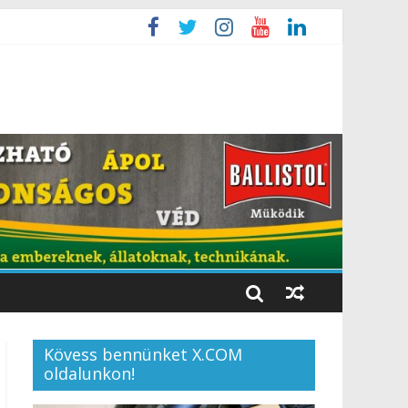
Kövess bennünket X.COM
oldalunkon!