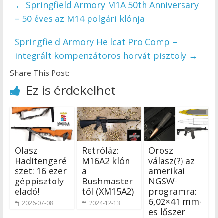
←
Springfield Armory M1A 50th Anniversary
– 50 éves az M14 polgári klónja
Springfield Armory Hellcat Pro Comp –
integrált kompenzátoros horvát pisztoly
→
Share This Post:
Ez is érdekelhet
Olasz
Retróláz:
Orosz
Haditengeré
M16A2 klón
válasz(?) az
szet: 16 ezer
a
amerikai
géppisztoly
Bushmaster
NGSW-
eladó!
től (XM15A2)
programra:
6,02×41 mm-
2026-07-08
2024-12-13
es lőszer