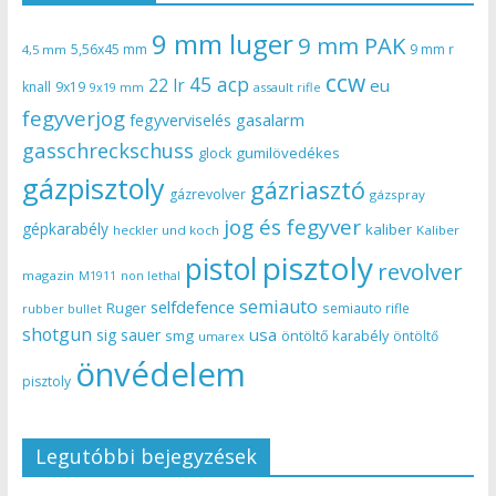
9 mm luger
9 mm PAK
5,56x45 mm
9 mm r
4,5 mm
ccw
45 acp
22 lr
eu
knall
9x19
9x19 mm
assault rifle
fegyverjog
gasalarm
fegyverviselés
gasschreckschuss
gumilövedékes
glock
gázpisztoly
gázriasztó
gázrevolver
gázspray
jog és fegyver
gépkarabély
kaliber
heckler und koch
Kaliber
pisztoly
pistol
revolver
magazin
non lethal
M1911
semiauto
selfdefence
Ruger
semiauto rifle
rubber bullet
shotgun
usa
sig sauer
smg
öntöltő karabély
öntöltő
umarex
önvédelem
pisztoly
Legutóbbi bejegyzések