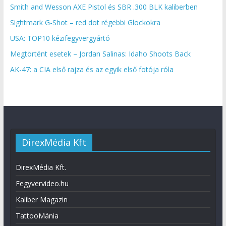
Smith and Wesson AXE Pistol és SBR .300 BLK kaliberben
Sightmark G-Shot – red dot régebbi Glockokra
USA: TOP10 kézifegyvergyártó
Megtörtént esetek – Jordan Salinas: Idaho Shoots Back
AK-47: a CIA első rajza és az egyik első fotója róla
DirexMédia Kft
DirexMédia Kft.
Fegyvervideo.hu
Kaliber Magazin
TattooMánia