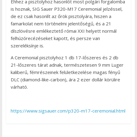
Ehhez a pisztolyhoz hasonlót most polgári forgalomba
is hoznak, SIG Sauer P320-M17 Ceremonial jelzéssel,
de ez csak hasonlít az őrök pisztolyára, hiszen a
famarkolat nem történelmi jelentőségű, és a 21
díszlövésre emlékeztető római XXI helyett normál
felhúzórecézéseket kapott, és persze van
szereléksínje is.
A Ceremonial pisztolyhoz 1 db 17-lőszeres és 2 db
21-lőszeres tárat adnak, természetesen 9 mm Luger
kaliberű, fémrészeinek felületkezelése magas fényű
DLC (diamond-like-carbon), ára 2 ezer dollár körülire
várható.
https://www.sigsauer.com/p320-m17-ceremonial.html