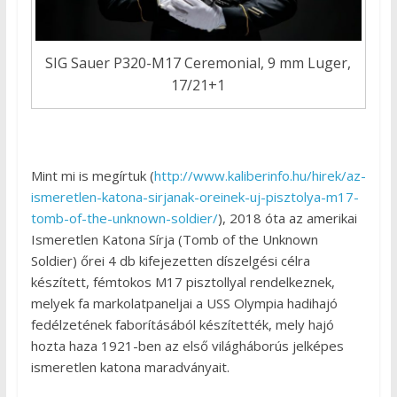
SIG Sauer P320-M17 Ceremonial, 9 mm Luger,
17/21+1
Mint mi is megírtuk (
http://www.kaliberinfo.hu/hirek/az-
ismeretlen-katona-sirjanak-oreinek-uj-pisztolya-m17-
tomb-of-the-unknown-soldier/
), 2018 óta az amerikai
Ismeretlen Katona Sírja (Tomb of the Unknown
Soldier) őrei 4 db kifejezetten díszelgési célra
készített, fémtokos M17 pisztollyal rendelkeznek,
melyek fa markolatpaneljai a USS Olympia hadihajó
fedélzetének faborításából készítették, mely hajó
hozta haza 1921-ben az első világháborús jelképes
ismeretlen katona maradványait.