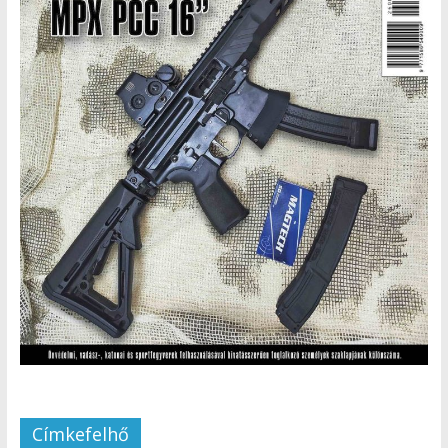
Címkefelhő