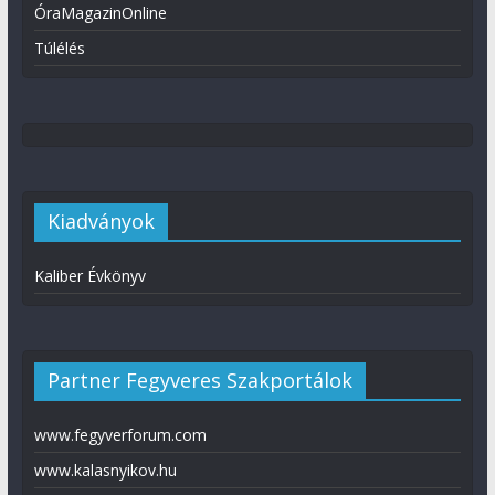
ÓraMagazinOnline
Túlélés
Kiadványok
Kaliber Évkönyv
Partner Fegyveres Szakportálok
www.fegyverforum.com
www.kalasnyikov.hu