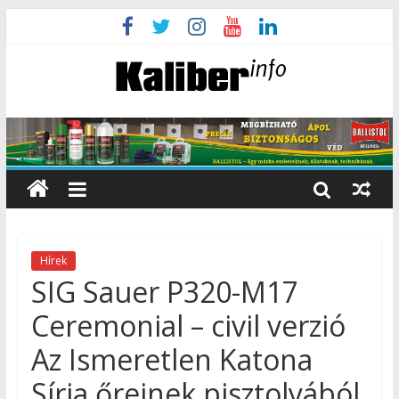
Hírek
SIG Sauer P320-M17
Ceremonial – civil verzió
Az Ismeretlen Katona
Sírja őreinek pisztolyából