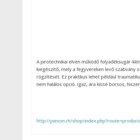
A pirotechnikai elven működő folyadéksugár-kilö
kiegészítő, mely a fegyvereken levő szabvány s
rögzítését. Ez praktikus lehet például traumati
nem halálos opció. Igaz, ára kissé borsos, hisze
http://piexon.ch/shop/index.php?route=produ