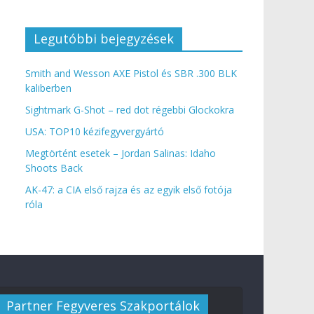
Legutóbbi bejegyzések
Smith and Wesson AXE Pistol és SBR .300 BLK
kaliberben
Sightmark G-Shot – red dot régebbi Glockokra
USA: TOP10 kézifegyvergyártó
Megtörtént esetek – Jordan Salinas: Idaho
Shoots Back
AK-47: a CIA első rajza és az egyik első fotója
róla
Partner Fegyveres Szakportálok