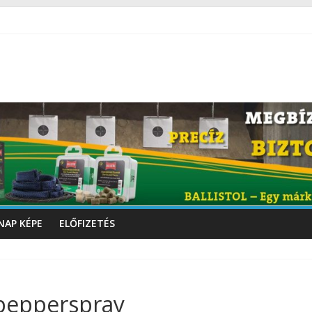
NAP KÉPE
ELŐFIZETÉS
 pepperspray