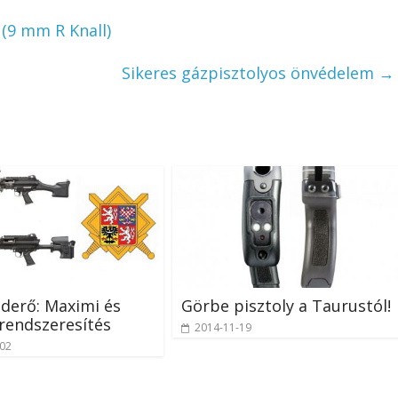
(9 mm R Knall)
Sikeres gázpisztolyos önvédelem
→
derő: Maximi és
Görbe pisztoly a Taurustól!
rendszeresítés
2014-11-19
-02