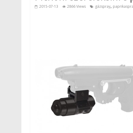
,
2015-07-13
2866 Views
gázspray
paprikaspr