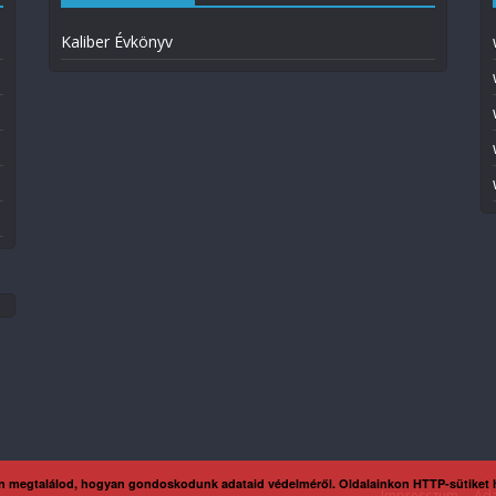
Kaliber Évkönyv
n megtalálod, hogyan gondoskodunk adataid védelméről. Oldalainkon HTTP-sütiket
Impresszum
Ada