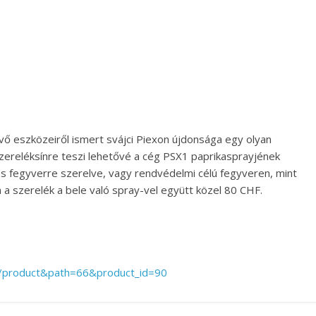
vő eszközeiről ismert svájci Piexon újdonsága egy olyan
zereléksínre teszi lehetővé a cég PSX1 paprikasprayjének
kus fegyverre szerelve, vagy rendvédelmi célú fegyveren, mint
n a szerelék a bele való spray-vel együtt közel 80 CHF.
ct/product&path=66&product_id=90