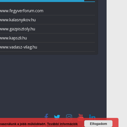
www.fegyverforum.com
www.kalasnyikov.hu
www.gazpisztoly.hu
www.kapszli.hu
www.vadasz-vilag.hu
Elfogadom
 használunk a jobb működésért.
További információk
tvédelmi tájékoztató
Média ajánlat
Előfizetés
Kapcsolat