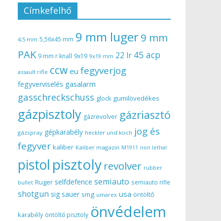
Címkefelhő
9 mm luger
9 mm
5,56x45 mm
4,5 mm
PAK
45 acp
22 lr
9 mm r knall
9x19
9x19 mm
ccw
fegyverjog
eu
assault rifle
gasalarm
fegyverviselés
gasschreckschuss
gumilövedékes
glock
gázpisztoly
gázriasztó
gázrevolver
jog és
gépkarabély
gázspray
heckler und koch
fegyver
kaliber
Kaliber magazin
non lethal
M1911
pisztoly
pistol
revolver
rubber
semiauto
selfdefence
Ruger
semiauto rifle
bullet
shotgun
usa
sig sauer
smg
öntöltő
umarex
önvédelem
karabély
öntöltő pisztoly