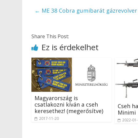
←
ME 38 Cobra gumibarát gázrevolver 
Share This Post:
Ez is érdekelhet
Magyarország is
csatlakozni kíván a cseh
Cseh ha
keresethez! (megerősítve)
Minimi 
2017-11-20
2022-01