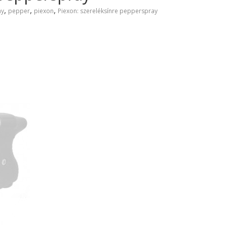
,
,
,
ay
pepper
piexon
Piexon: szereléksínre pepperspray