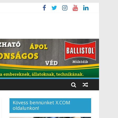
Kövess bennünket X.COM
oldalunkon!