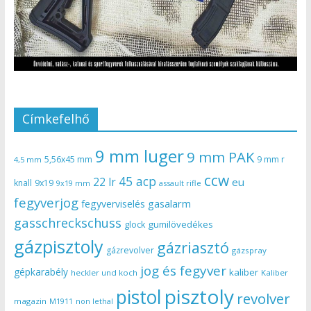
Címkefelhő
9 mm luger
9 mm PAK
5,56x45 mm
9 mm r
4,5 mm
ccw
45 acp
22 lr
eu
knall
9x19
9x19 mm
assault rifle
fegyverjog
gasalarm
fegyverviselés
gasschreckschuss
gumilövedékes
glock
gázpisztoly
gázriasztó
gázrevolver
gázspray
jog és fegyver
gépkarabély
kaliber
heckler und koch
Kaliber
pisztoly
pistol
revolver
magazin
non lethal
M1911