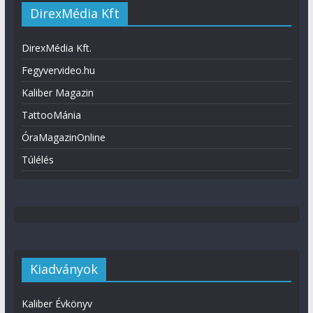
DirexMédia Kft
DirexMédia Kft.
Fegyvervideo.hu
Kaliber Magazin
TattooMánia
ÓraMagazinOnline
Túlélés
Kiadványok
Kaliber Évkönyv