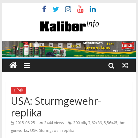
Hírek
USA: Sturmgewehr-
replika
,
,
2015-06-25
3444 Views
300 blk
7,62x39, 5,56x45
hm
,
gunworks
USA: Sturmgewehrreplika