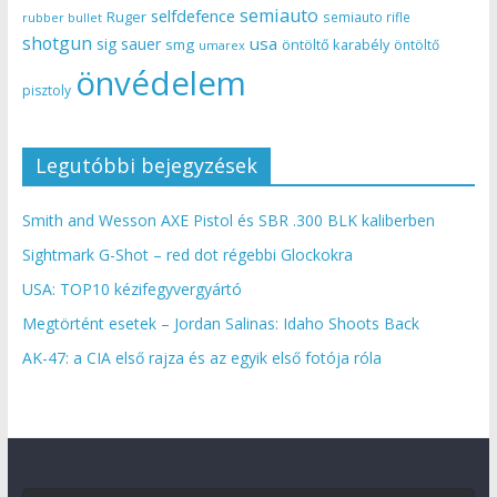
semiauto
selfdefence
Ruger
semiauto rifle
rubber bullet
shotgun
usa
sig sauer
smg
öntöltő karabély
öntöltő
umarex
önvédelem
pisztoly
Legutóbbi bejegyzések
Smith and Wesson AXE Pistol és SBR .300 BLK kaliberben
Sightmark G-Shot – red dot régebbi Glockokra
USA: TOP10 kézifegyvergyártó
Megtörtént esetek – Jordan Salinas: Idaho Shoots Back
AK-47: a CIA első rajza és az egyik első fotója róla