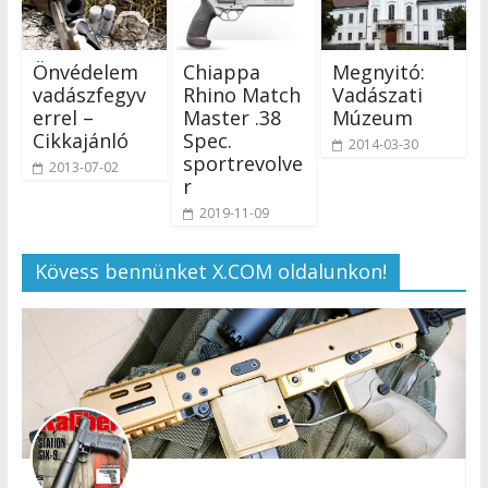
Önvédelem
Chiappa
Megnyitó:
vadászfegyv
Rhino Match
Vadászati
errel –
Master .38
Múzeum
Cikkajánló
Spec.
2014-03-30
sportrevolve
2013-07-02
r
2019-11-09
Kövess bennünket X.COM oldalunkon!