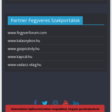
Partner Fegyveres Szakportálok
www.fegyverforum.com
www.kalasnyikov.hu
www.gazpisztoly.hu
www.kapszli.hu
www.vadasz-vilag.hu
Adatvédelmi tájékoztatónkban megtalálod, hogyan gondoskodunk
Impresszum
Adatvédelmi tájékoztató
Média ajánlat
Előfizetés