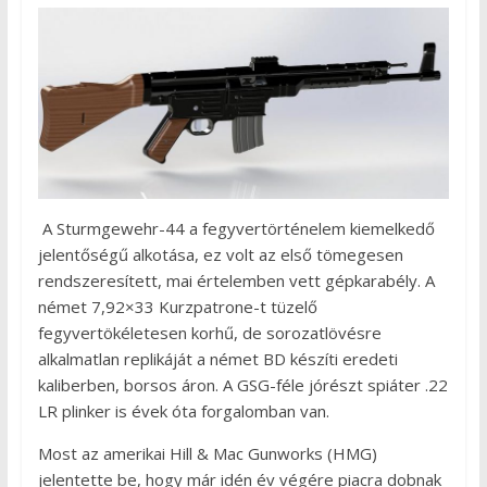
A Sturmgewehr-44 a fegyvertörténelem kiemelkedő
jelentőségű alkotása, ez volt az első tömegesen
rendszeresített, mai értelemben vett gépkarabély. A
német 7,92×33 Kurzpatrone-t tüzelő
fegyvertökéletesen korhű, de sorozatlövésre
alkalmatlan replikáját a német BD készíti eredeti
kaliberben, borsos áron. A GSG-féle jórészt spiáter .22
LR plinker is évek óta forgalomban van.
Most az amerikai Hill & Mac Gunworks (HMG)
jelentette be, hogy már idén év végére piacra dobnak