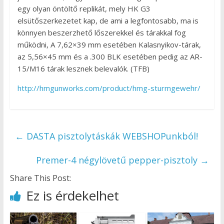
egy olyan öntöltő replikát, mely HK G3
elsütőszerkezetet kap, de ami a legfontosabb, ma is
könnyen beszerzhető lőszerekkel és tárakkal fog
működni, A 7,62×39 mm esetében Kalasnyikov-tárak,
az 5,56×45 mm és a .300 BLK esetében pedig az AR-
15/M16 tárak lesznek belevalók. (TFB)
http://hmgunworks.com/product/hmg-sturmgewehr/
←
DASTA pisztolytáskák WEBSHOPunkból!
Premer-4 négylövetű pepper-pisztoly
→
Share This Post:
Ez is érdekelhet