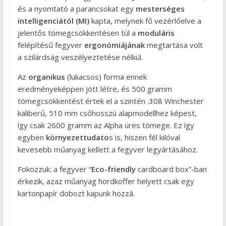
és a nyomtató a parancsokat egy
mesterséges
intelligenciától (MI)
kapta, melynek fő vezérlőelve a
jelentős tömegcsökkentésen túl a
moduláris
felépítésű fegyver
ergonómiájának
megtartása volt
a szilárdság veszélyeztetése nélkül.
Az
organikus
(lukacsos) forma ennek
eredményeképpen jött létre, és 500 gramm
tömegcsökkentést értek el a szintén .308 Winchester
kaliberű, 510 mm csőhosszú alapmodellhez képest,
így csak 2600 gramm az Alpha üres tömege. Ez így
egyben
környezettudato
s is, hiszen fél kilóval
kevesebb műanyag kellett a fegyver legyártásához.
Fokozzuk: a fegyver “
Eco-friendly
cardboard box”-ban
érkezik, azaz műanyag hordkoffer helyett csak egy
kartonpapír dobozt kapunk hozzá.