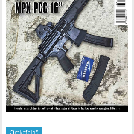
Címkefelhő