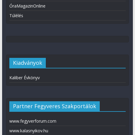
ÓraMagazinOnline
Túlélés
Kiadványok
Kaliber Évkönyv
Partner Fegyveres Szakportálok
www.fegyverforum.com
www.kalasnyikov.hu