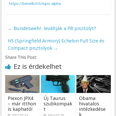
https://benelli.it/it/lupo-alpha
←
Bundeswehr: leváltják a P8 pisztolyt?
HS (Springfield Armory) Echelon Full Size és
Compact pisztolyok
→
Share This Post:
Ez is érdekelhet
Piexon JPX4
Új Taurus
Obama:
– már itthon
szubkompak
hivatalos
is kapható!
t
intézkedése
k
2017-07-27
2013-02-28