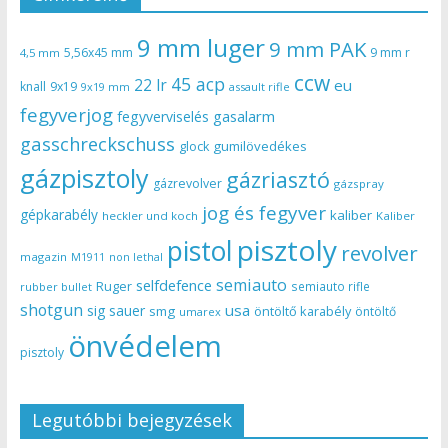
9 mm luger
9 mm PAK
5,56x45 mm
9 mm r
4,5 mm
ccw
45 acp
22 lr
eu
knall
9x19
9x19 mm
assault rifle
fegyverjog
gasalarm
fegyverviselés
gasschreckschuss
gumilövedékes
glock
gázpisztoly
gázriasztó
gázrevolver
gázspray
jog és fegyver
gépkarabély
kaliber
heckler und koch
Kaliber
pisztoly
pistol
revolver
magazin
non lethal
M1911
semiauto
selfdefence
Ruger
semiauto rifle
rubber bullet
shotgun
usa
sig sauer
smg
öntöltő karabély
öntöltő
umarex
önvédelem
pisztoly
Legutóbbi bejegyzések