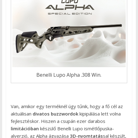
Benelli Lupo Alpha .308 Win.
Van, amikor egy terméknél úgy tűnik, hogy a fő cél az
aktuálisan
divatos buzzwordok
kipipálása lett volna
fejlesztéskor. Hiszen a csupán ezer darabos
limitációban
készülő Benelli Lupo ismétlőpuska-
alverzió, az Alpha ágyazása
3D-nyomtatás
sal készült,