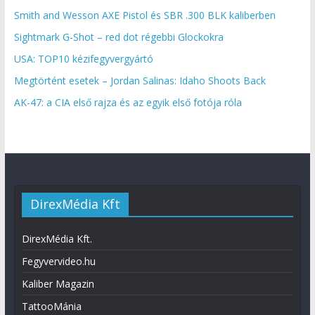
Smith and Wesson AXE Pistol és SBR .300 BLK kaliberben
Sightmark G-Shot – red dot régebbi Glockokra
USA: TOP10 kézifegyvergyártó
Megtörtént esetek – Jordan Salinas: Idaho Shoots Back
AK-47: a CIA első rajza és az egyik első fotója róla
DirexMédia Kft
DirexMédia Kft.
Fegyvervideo.hu
Kaliber Magazin
TattooMánia