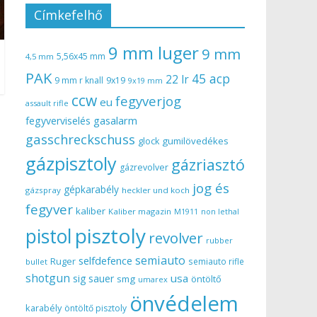
Címkefelhő
9 mm luger
9 mm
5,56x45 mm
4,5 mm
PAK
45 acp
22 lr
9 mm r knall
9x19
9x19 mm
ccw
fegyverjog
eu
assault rifle
gasalarm
fegyverviselés
gasschreckschuss
gumilövedékes
glock
gázpisztoly
gázriasztó
gázrevolver
jog és
gépkarabély
gázspray
heckler und koch
fegyver
kaliber
Kaliber magazin
non lethal
M1911
pisztoly
pistol
revolver
rubber
semiauto
selfdefence
Ruger
semiauto rifle
bullet
shotgun
usa
sig sauer
smg
öntöltő
umarex
önvédelem
karabély
öntöltő pisztoly