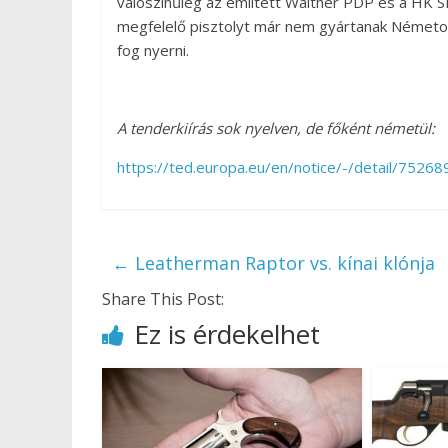
valószínűleg az említett Walther PDP és a HK SF
megfelelő pisztolyt már nem gyártanak Németo
fog nyerni.
A tenderkiírás sok nyelven, de főként németül:
https://ted.europa.eu/en/notice/-/detail/7526
←
Leatherman Raptor vs. kínai klónja
Share This Post:
Ez is érdekelhet