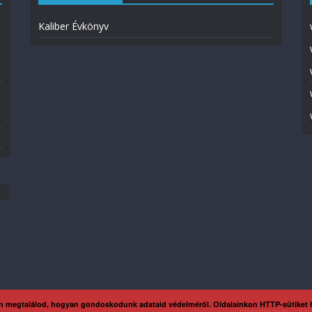
Kaliber Évkönyv
n megtalálod, hogyan gondoskodunk adataid védelméről. Oldalainkon HTTP-sütiket
Impresszum
Ada