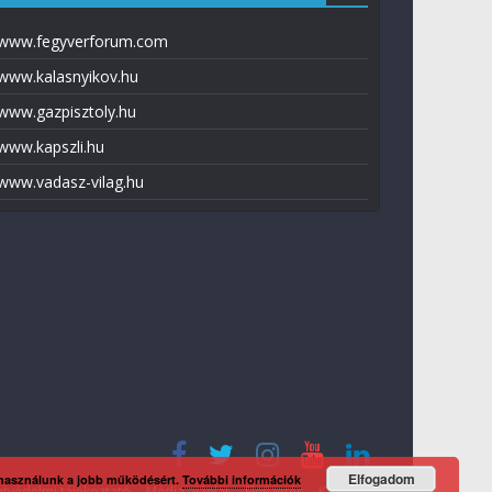
www.fegyverforum.com
www.kalasnyikov.hu
www.gazpisztoly.hu
www.kapszli.hu
www.vadasz-vilag.hu
Elfogadom
 használunk a jobb működésért.
További információk
tvédelmi tájékoztató
Média ajánlat
Előfizetés
Kapcsolat