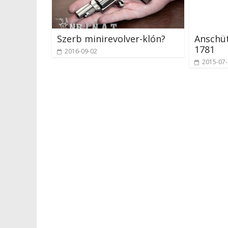
Szerb minirevolver-klón?
Anschüt
1781
2016-09-02
2015-07