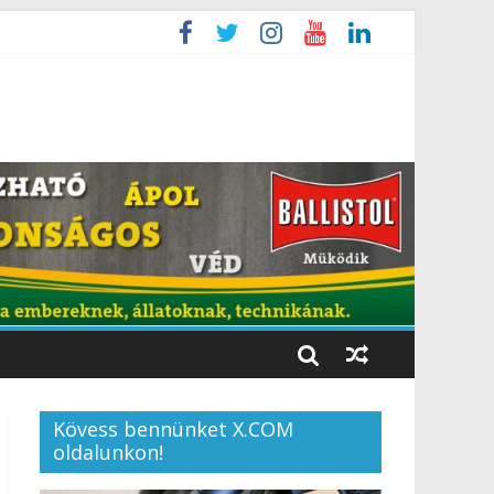
Kövess bennünket X.COM
oldalunkon!