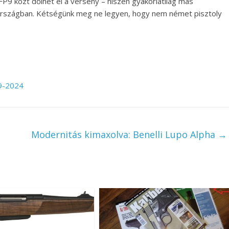
P9 közt dőlhet el a verseny – hiszen gyakorlatilag más
rszágban. Kétségünk meg ne legyen, hogy nem német pisztoly
89-2024
Modernitás kimaxolva: Benelli Lupo Alpha
→