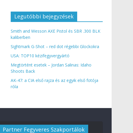
Legutóbbi bejegyzések
Smith and Wesson AXE Pistol és SBR .300 BLK
kaliberben
Sightmark G-Shot – red dot régebbi Glockokra
USA: TOP10 kézifegyvergyártó
Megtörtént esetek – Jordan Salinas: Idaho
Shoots Back
AK-47: a CIA első rajza és az egyik első fotója
róla
Partner Fegyveres Szakportálok