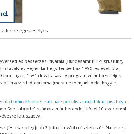
s 2 lehetséges esélyes
verzeti és beszerzési hivatala (
Bundesamt für Ausrüstung,
r) tavaly év végén kiírt egy tendert az 1990-es évek óta
(9 mm Luger, 15+1) leváltására. A program vélhetően teljes
 év a tervezett időtartama (most ne menjünk bele, hogy ez
rinfo.hu/hirek/nemet-katonai-specialis-alakulatok-uj-pisztolya-
do Spezialkrafte) számára már berendelt közel 10 ezer darab
-évesre lett szabva.
lesz (és csak a legjobb 3 juthat tovább részletes értékelésre),