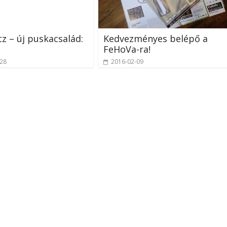
z – új puskacsalád:
Kedvezményes belépő a
FeHoVa-ra!
-28
2016-02-09