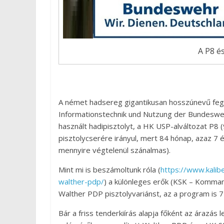
A P8 é
A német hadsereg gigantikusan hosszúnevű fegy
Informationstechnik und Nutzung der Bundesweh
használt hadipisztolyt, a HK USP-alváltozat P8 
pisztolycserére irányul, mert 84 hónap, azaz 7
mennyire végtelenül szánalmas).
Mint mi is beszámoltunk róla (
https://www.kalibe
walther-pdp/
) a különleges erők (KSK – Komman
Walther PDP pisztolyvariánst, az a program is 7
Bár a friss tenderkiírás alapja főként az árazás 