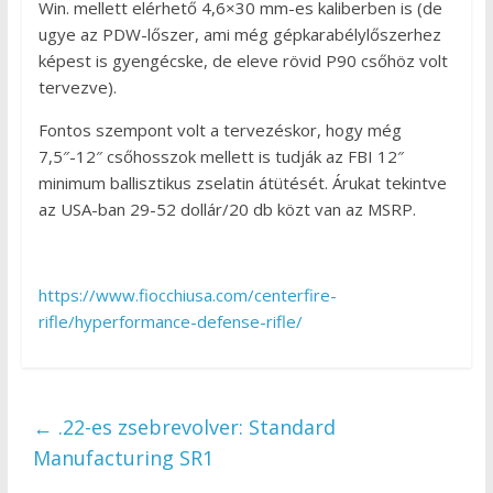
Win. mellett elérhető 4,6×30 mm-es kaliberben is (de
ugye az PDW-lőszer, ami még gépkarabélylőszerhez
képest is gyengécske, de eleve rövid P90 csőhöz volt
tervezve).
Fontos szempont volt a tervezéskor, hogy még
7,5″-12″ csőhosszok mellett is tudják az FBI 12″
minimum ballisztikus zselatin átütését. Árukat tekintve
az USA-ban 29-52 dollár/20 db közt van az MSRP.
https://www.fiocchiusa.com/centerfire-
rifle/hyperformance-defense-rifle/
←
.22-es zsebrevolver: Standard
Manufacturing SR1