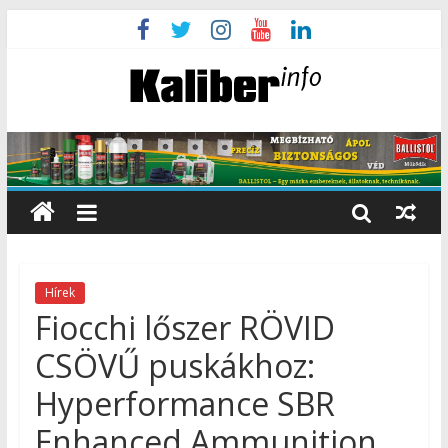
Hírek
Fiocchi lőszer RÖVID
CSÖVŰ puskákhoz:
Hyperformance SBR
Enhanced Ammunition