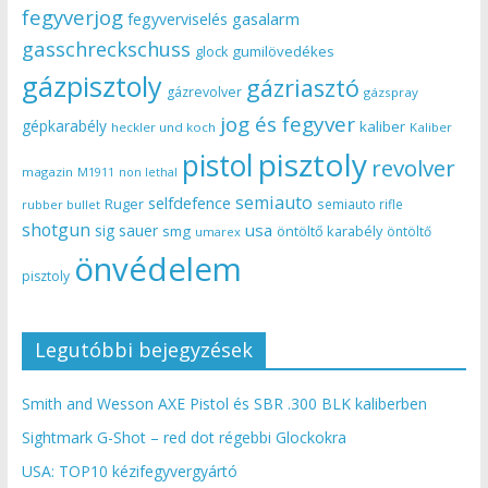
fegyverjog
gasalarm
fegyverviselés
gasschreckschuss
gumilövedékes
glock
gázpisztoly
gázriasztó
gázrevolver
gázspray
jog és fegyver
gépkarabély
kaliber
heckler und koch
Kaliber
pisztoly
pistol
revolver
magazin
non lethal
M1911
semiauto
selfdefence
Ruger
semiauto rifle
rubber bullet
shotgun
usa
sig sauer
smg
öntöltő karabély
öntöltő
umarex
önvédelem
pisztoly
Legutóbbi bejegyzések
Smith and Wesson AXE Pistol és SBR .300 BLK kaliberben
Sightmark G-Shot – red dot régebbi Glockokra
USA: TOP10 kézifegyvergyártó