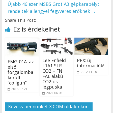
Újabb 46 ezer MSBS Grot A3 gépkarabélyt
rendeltek a lengyel fegyveres erőknek
→
Share This Post:
Ez is érdekelhet
Lee Enfield
PPX: új
EMG-01A: az
L1A1 SLR
információk!
első
CO2 – FN
forgalomba
2012-11-10
FAL alakú
került
CO2-os
“coilgun”
légpuska
2018-07-21
2025-06-05
Kövess bennünket X.COM oldalunkon!