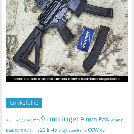
Címkefelhő
9 mm luger
9 mm PAK
5,56x45 mm
9 mm r
4,5 mm
ccw
45 acp
22 lr
eu
knall
9x19
9x19 mm
assault rifle