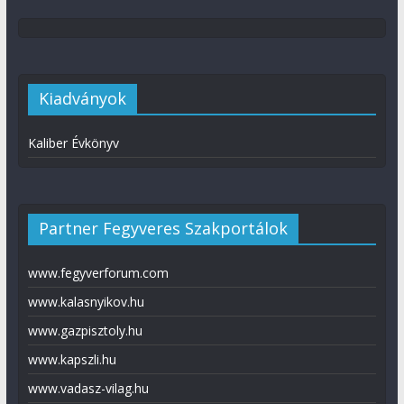
Kiadványok
Kaliber Évkönyv
Partner Fegyveres Szakportálok
www.fegyverforum.com
www.kalasnyikov.hu
www.gazpisztoly.hu
www.kapszli.hu
www.vadasz-vilag.hu