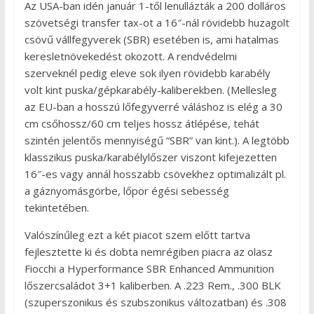
Az USA-ban idén január 1-től lenullázták a 200 dolláros
szövetségi transfer tax-ot a 16″-nál rövidebb huzagolt
csövű vállfegyverek (SBR) esetében is, ami hatalmas
keresletnövekedést okozott. A rendvédelmi
szerveknél pedig eleve sok ilyen rövidebb karabély
volt kint puska/gépkarabély-kaliberekben. (Mellesleg
az EU-ban a hosszú lőfegyverré váláshoz is elég a 30
cm csőhossz/60 cm teljes hossz átlépése, tehát
szintén jelentős mennyiségű “SBR” van kint.). A legtöbb
klasszikus puska/karabélylőszer viszont kifejezetten
16″-es vagy annál hosszabb csövekhez optimalizált pl.
a gáznyomásgörbe, lőpor égési sebesség
tekintetében.
Valószínűleg ezt a két piacot szem előtt tartva
fejlesztette ki és dobta nemrégiben piacra az olasz
Fiocchi a Hyperformance SBR Enhanced Ammunition
lőszercsaládot 3+1 kaliberben. A .223 Rem., .300 BLK
(szuperszonikus és szubszonikus változatban) és .308