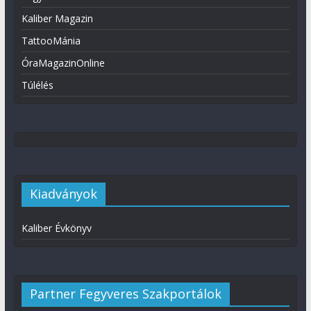
Kaliber Magazin
TattooMánia
ÓraMagazinOnline
Túlélés
Kiadványok
Kaliber Évkönyv
Partner Fegyveres Szakportálok