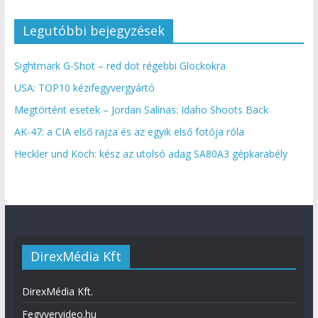
Legutóbbi bejegyzések
Sightmark G-Shot – red dot régebbi Glockokra
USA: TOP10 kézifegyvergyártó
Megtörtént esetek – Jordan Salinas: Idaho Shoots Back
AK-47: a CIA első rajza és az egyik első fotója róla
Heckler und Koch: kész az utolsó adag SA80A3 gépkarabély
DirexMédia Kft
DirexMédia Kft.
Fegyvervideo.hu