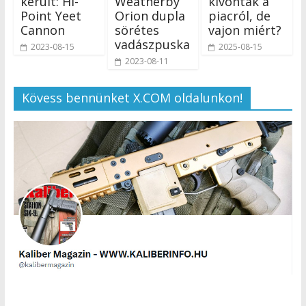
került: Hi-
Weatherby
kivonták a
Point Yeet
Orion dupla
piacról, de
Cannon
sörétes
vajon miért?
vadászpuska
2023-08-15
2025-08-15
2023-08-11
Kövess bennünket X.COM oldalunkon!