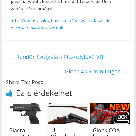
jóval nagyobb, közel kétharmdát teszi ki az Unió
vadász-létszámának.
http://vadasz-vilag.hu/cikkek/18–igy-vadasznak-
europaban-a-fiatalkoruak
←
Rendőr Szolgálati Pisztolylövő VB
Glock 43 9 mm Luger
→
Share This Post:
Ez is érdekelhet
Piacra
Új
Glock COA –