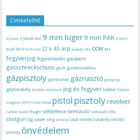
Címkefelhő
9 mm luger
9 mm PAK
5,56x45 mm
9 mm r
4,5 mm
ccw
45 acp
22 lr
eu
knall
9x19
9x19 mm
assault rifle
fegyverjog
gasalarm
fegyverviselés
gasschreckschuss
gumilövedékes
glock
gázpisztoly
gázriasztó
gázrevolver
gázspray
jog és fegyver
gépkarabély
kaliber
heckler und koch
Kaliber
pisztoly
pistol
revolver
magazin
non lethal
M1911
semiauto
selfdefence
Ruger
semiauto rifle
rubber bullet
shotgun
usa
sig sauer
smg
öntöltő karabély
öntöltő
umarex
önvédelem
pisztoly