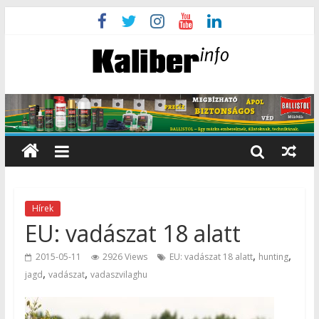
Hírek
EU: vadászat 18 alatt
,
,
2015-05-11
2926 Views
EU: vadászat 18 alatt
hunting
,
,
jagd
vadászat
vadaszvilaghu