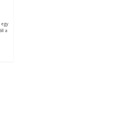
z egy
ll a