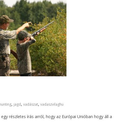
,
,
,
hunting
jagd
vadászat
vadaszvilaghu
z egy részletes írás arról, hogy az Európai Unióban hogy áll a