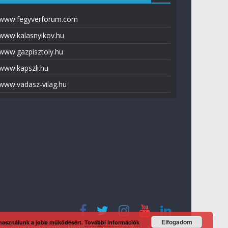
www.fegyverforum.com
www.kalasnyikov.hu
www.gazpisztoly.hu
www.kapszli.hu
www.vadasz-vilag.hu
Elfogadom
 használunk a jobb működésért.
További információk
tvédelmi tájékoztató
Média ajánlat
Előfizetés
Kapcsolat