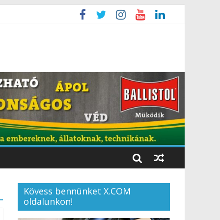
Kövess bennünket X.COM
oldalunkon!