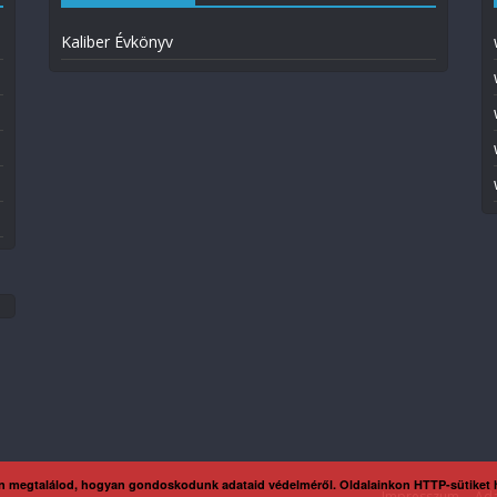
Kaliber Évkönyv
n megtalálod, hogyan gondoskodunk adataid védelméről. Oldalainkon HTTP-sütiket
Impresszum
Ada