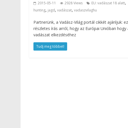
,
2015-05-11
2928 Views
EU: vadászat 18 alatt
,
,
,
hunting
jagd
vadászat
vadaszvilaghu
Partnerünk, a Vadász-Világ portál cikkét ajánljuk: e
részletes írás arról, hogy az Európai Unióban hogy á
vadászat elkezdéséhez
Tudj meg többet!