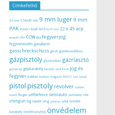
Címkefelhő
9 mm luger
9 mm
5,56x45 mm
4,5 mm
PAK
45 acp
22 lr
9 mm r knall
9x19
9x19 mm
ccw
fegyverjog
eu
assault rifle
gasalarm
fegyverviselés
gasschreckschuss
gumilövedékes
glock
gázpisztoly
gázriasztó
gázrevolver
jog és
gépkarabély
gázspray
heckler und koch
fegyver
kaliber
Kaliber magazin
non lethal
M1911
pisztoly
pistol
revolver
rubber
semiauto
selfdefence
Ruger
semiauto rifle
bullet
shotgun
usa
sig sauer
smg
öntöltő
umarex
önvédelem
karabély
öntöltő pisztoly