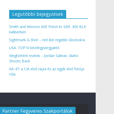
Legutóbbi bejegyzések
Smith and Wesson AXE Pistol és SBR .300 BLK
kaliberben
Sightmark G-Shot – red dot régebbi Glockokra
USA: TOP10 kézifegyvergyártó
Megtörtént esetek – Jordan Salinas: Idaho
Shoots Back
AK-47: a CIA első rajza és az egyik első fotója
róla
Partner Fegyveres Szakportálok