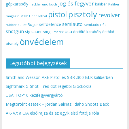
jog és fegyver
gépkarabély
kaliber
heckler und koch
Kaliber
pisztoly
pistol
revolver
magazin
non lethal
M1911
semiauto
selfdefence
Ruger
semiauto rifle
rubber bullet
shotgun
usa
sig sauer
smg
öntöltő karabély
öntöltő
umarex
önvédelem
pisztoly
Legutóbbi bejegyzések
Smith and Wesson AXE Pistol és SBR .300 BLK kaliberben
Sightmark G-Shot – red dot régebbi Glockokra
USA: TOP10 kézifegyvergyártó
Megtörtént esetek – Jordan Salinas: Idaho Shoots Back
AK-47: a CIA első rajza és az egyik első fotója róla