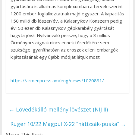
gyártására is alkalmas komplexumban a tervek szerint
1200 ember foglalkoztatnak majd egyszer. A kapacitás
150 millió db lőszer/év, a Kalasnyikov Konszern pedig
évi 50 ezer db Kalasnyikov gépkarabély gyártását
hagyta jóvá. Nyilvánvaló persze, hogy a 3 milliós
Örményországnak nincs ennek töredékére sem
szüksége, gyaníthatóan az oroszok elleni embargók
kijátszásának egy újabb módját látjuk most.
https://armenpress.am/eng/news/1020891/
←
Lövedékálló mellény lövészet (NIJ II)
Ruger 10/22 Magpul X-22 “hátizsák-puska”
→
Share This Post: