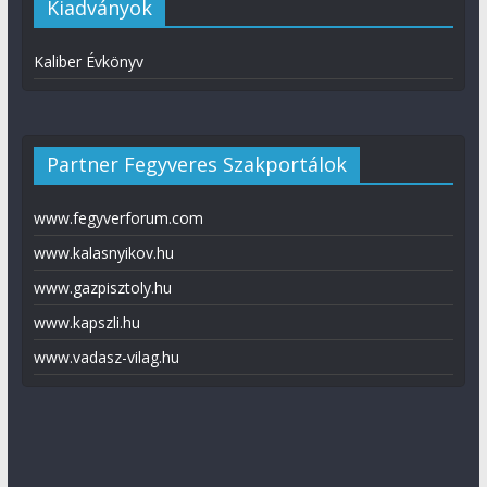
Kiadványok
Kaliber Évkönyv
Partner Fegyveres Szakportálok
www.fegyverforum.com
www.kalasnyikov.hu
www.gazpisztoly.hu
www.kapszli.hu
www.vadasz-vilag.hu