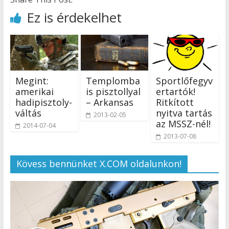
Ez is érdekelhet
Megint:
Templomba
Sportlőfegyv
amerikai
is pisztollyal
ertartók!
hadipisztoly-
– Arkansas
Ritkított
váltás
nyitva tartás
2013-02-05
az MSSZ-nél!
2014-07-04
2013-07-08
Kövess bennünket X.COM oldalunkon!