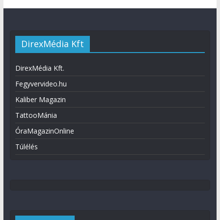
DirexMédia Kft
DirexMédia Kft.
Fegyvervideo.hu
Kaliber Magazin
TattooMánia
ÓraMagazinOnline
Túlélés