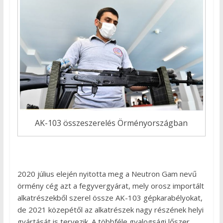
AK-103 összeszerelés Örményországban
2020 július elején nyitotta meg a Neutron Gam nevű
örmény cég azt a fegyvergyárat, mely orosz importált
alkatrészekből szerel össze AK-103 gépkarabélyokat,
de 2021 közepétől az alkatrészek nagy részének helyi
gyártását is tervezik. A többféle gyalogsági lőszer