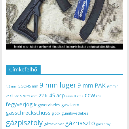
Címkefelhő
9 mm luger
9 mm PAK
5,56x45 mm
9 mm r
4,5 mm
ccw
45 acp
22 lr
eu
knall
9x19
9x19 mm
assault rifle
fegyverjog
gasalarm
fegyverviselés
gasschreckschuss
gumilövedékes
glock
gázpisztoly
gázriasztó
gázrevolver
gázspray